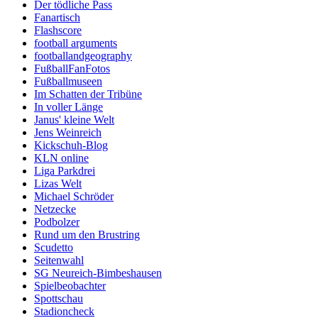
Der tödliche Pass
Fanartisch
Flashscore
football arguments
footballandgeography
FußballFanFotos
Fußballmuseen
Im Schatten der Tribüne
In voller Länge
Janus' kleine Welt
Jens Weinreich
Kickschuh-Blog
KLN online
Liga Parkdrei
Lizas Welt
Michael Schröder
Netzecke
Podbolzer
Rund um den Brustring
Scudetto
Seitenwahl
SG Neureich-Bimbeshausen
Spielbeobachter
Spottschau
Stadioncheck