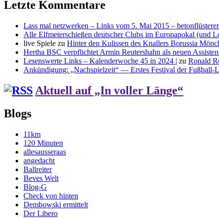
Letzte Kommentare
Lass mal netzwerken – Links vom 5. Mai 2015 – betonflüsterer
Alle Elfmeterschießen deutscher Clubs im Europapokal (und L
live Spiele
zu
Hinter den Kulissen des Knallers Borussia Mö
Hertha BSC verpflichtet Armin Reutershahn als neuen Assiste
Lesenswerte Links – Kalenderwoche 45 in 2024 |
zu
Ronald R
Ankündigung: „Nachspielzeit“ — Erstes Festival der Fußball-Li
Aktuell auf „In voller Länge“
Blogs
11km
120 Minuten
allesausseraas
angedacht
Ballreiter
Beves Welt
Blog-G
Check von hinten
Dembowski ermittelt
Der Libero