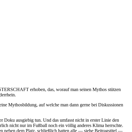
izeMEISTERSCHAFT erhoben, das, worauf man seinen Mythos stützen
derrhein.
um eine Mythosbildung, auf welche man dann gerne bei Diskussionen
er Doku ausgiebig tun. Und das umfasst nicht in erster Linie den
lich nicht nur im Fußball noch ein völlig anderes Klima herrschte.
n neben dem Platz, schließlich hatten alle — siehe Beitragstitel —