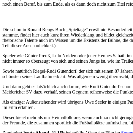
noch einen Beruf, bis zum Ende, als es dann doch nicht zum Titel reich
Die schon in Ronald Rengs Buch „Spieltage“ erwähnte Besonderheit di
stammte, findet hier auch kurz ihren Wiederklang und bildet gleichz
rhetorische Talente auch im Wissen um die Existenz der Bühne, die de
Teil dieser Anschaulichkeit.)
Spieler wie Günter Preuß, Lulu Nolden oder jener Hennes Sabath im Tr
nicht immer so überzeugt von sich und seinen Jungs ist, wie im Trailer
Sowie natürlich Riegel-Rudi Gutendorf, der sich mit seinen 87 Jahren
schönsten seiner Laufbahn erklärt. Was allgemein wenig überrascht, 
Und dann geht es tatsächlich auch darum, wie Rudi Gutendorf schon 
Meidericher SV dazu verhalf, seinen Gegnern reihenweise die Punkte 
Als einziger Außenstehender wird übrigens Uwe Seeler in einigen Pas
im Film erfahren.
Dieser bietet mehr als nur Heimatfolklore, wenn auch zu nicht gering
der Freunde, die zusammen sportlich die Fußballplätze aufmischen, bis
Zumindest
heute Abend, 21.15h
jedenfalls. Wenn der Film im
Somme