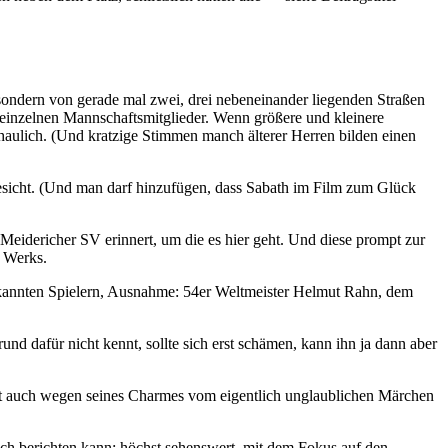
 sondern von gerade mal zwei, drei nebeneinander liegenden Straßen
r einzelnen Mannschaftsmitglieder. Wenn größere und kleinere
schaulich. (Und kratzige Stimmen manch älterer Herren bilden einen
 Gesicht. (Und man darf hinzufügen, dass Sabath im Film zum Glück
 Meidericher SV erinnert, um die es hier geht. Und diese prompt zur
s Werks.
bekannten Spielern, Ausnahme: 54er Weltmeister Helmut Rahn, dem
 dafür nicht kennt, sollte sich erst schämen, kann ihn ja dann aber
eicht auch wegen seines Charmes vom eigentlich unglaublichen Märchen
ich berichten kann: höchst sehenswert, mit dem Fokus auf den