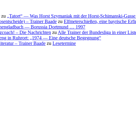
zu
„Tatort“ — Was Horst Szymaniak mit der Horst-Schimanski-Gasse 
osentscheide) – Trainer Baade
zu
Elfmeterschießen, eine bayrische Erf
nchengladbach — Borussia Dortmund … 1997
nzcoach! – Die Nachrichten
zu
Alle Trainer der Bundesliga in einer List
eng in Ruhrort: „1974 — Eine deutsche Begegnung“
teratur – Trainer Baade
zu
Lesetermine