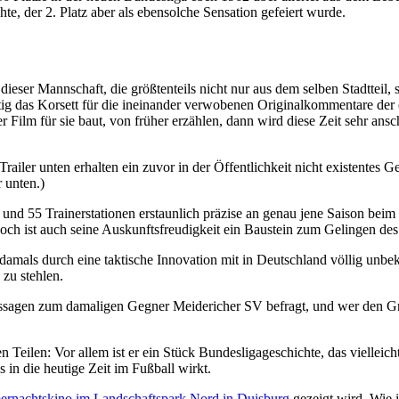
te, der 2. Platz aber als ebensolche Sensation gefeiert wurde.
eser Mannschaft, die größtenteils nicht nur aus dem selben Stadtteil,
eitig das Korsett für die ineinander verwobenen Originalkommentare de
r Film für sie baut, von früher erzählen, dann wird diese Zeit sehr an
ailer unten erhalten ein zuvor in der Öffentlichkeit nicht existentes
 unten.)
 und 55 Trainerstationen erstaunlich präzise an genau jene Saison beim
doch ist auch seine Auskunftsfreudigkeit ein Baustein zum Gelingen de
damals durch eine taktische Innovation mit in Deutschland völlig un
zu stehlen.
sagen zum damaligen Gegner Meidericher SV befragt, und wer den Grund
en Teilen: Vor allem ist er ein Stück Bundesligageschichte, das viell
 in die heutige Zeit im Fußball wirkt.
rnachtskino im Landschaftspark Nord in Duisburg
gezeigt wird. Wie 