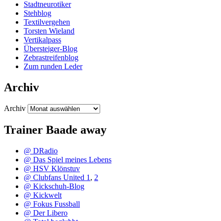
Stadtneurotiker
Stehblog
Textilvergehen
Torsten Wieland
Vertikalpass
Übersteiger-Blog
Zebrastreifenblog
Zum runden Leder
Archiv
Archiv
Trainer Baade away
@ DRadio
@ Das Spiel meines Lebens
@ HSV Klönstuv
@ Clubfans United 1
,
2
@ Kickschuh-Blog
@ Kickwelt
@ Fokus Fussball
@ Der Libero