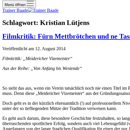
Menü öffnen
Trainer Baade
Schlagwort:
Kristian Lütjens
Filmkritik: Fürn Mettbrötchen und ne Tas
Veröffentlicht am 12. August 2014
Filmkritik: „Meidericher Vizemeister“
Aus der Reihe: „Von Anfang bis Westende“
So sieht das aus, wenn ein Verein tatsächlich noch nie einen Titel 
muss. Denn diese „Meidericher Vizemeister“ aus der Gründungssaison 
Doch geht es in der kürzlich ehrenamtlich (!) auf professionellem N
unter der so tiefliegenden Mütze der Tradition verweisen kann.
Es geht auch darum, diese besondere Geschichte festzuhalten, so lange
überraschenden sportlichen Erfolg, sondern auch viel Lebensgefühl (we
Angefangen von der lange fraglichen Qualifikation für einen der nur 