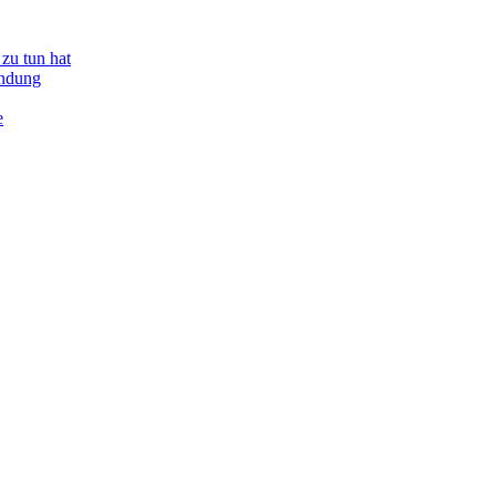
zu tun hat
indung
e