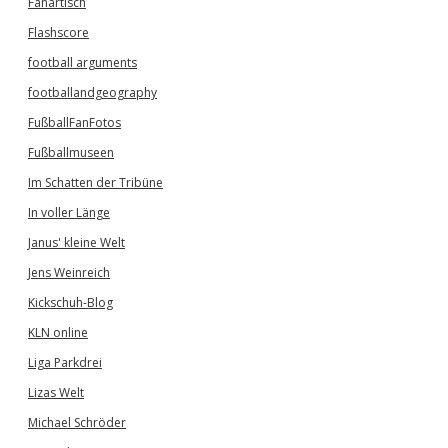
Fanartisch
Flashscore
football arguments
footballandgeography
FußballFanFotos
Fußballmuseen
Im Schatten der Tribüne
In voller Länge
Janus' kleine Welt
Jens Weinreich
Kickschuh-Blog
KLN online
Liga Parkdrei
Lizas Welt
Michael Schröder