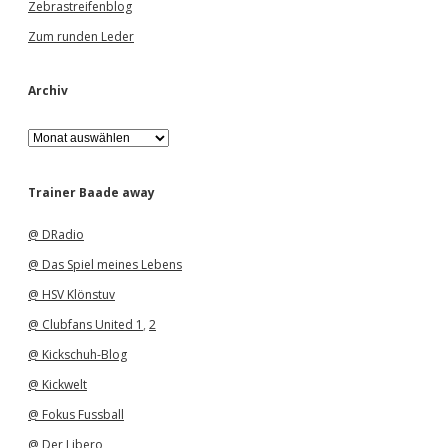
Zebrastreifenblog
Zum runden Leder
Archiv
A
r
c
h
Trainer Baade away
i
v
@ DRadio
@ Das Spiel meines Lebens
@ HSV Klönstuv
@ Clubfans United 1
,
2
@ Kickschuh-Blog
@ Kickwelt
@ Fokus Fussball
@ Der Libero