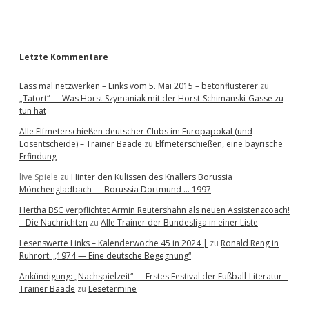
r
Letzte Kommentare
Lass mal netzwerken – Links vom 5. Mai 2015 – betonflüsterer
zu
„Tatort“ — Was Horst Szymaniak mit der Horst-Schimanski-Gasse zu
tun hat
Alle Elfmeterschießen deutscher Clubs im Europapokal (und
Losentscheide) – Trainer Baade
zu
Elfmeterschießen, eine bayrische
Erfindung
live Spiele
zu
Hinter den Kulissen des Knallers Borussia
Mönchengladbach — Borussia Dortmund … 1997
Hertha BSC verpflichtet Armin Reutershahn als neuen Assistenzcoach!
– Die Nachrichten
zu
Alle Trainer der Bundesliga in einer Liste
Lesenswerte Links – Kalenderwoche 45 in 2024 |
zu
Ronald Reng in
Ruhrort: „1974 — Eine deutsche Begegnung“
Ankündigung: „Nachspielzeit“ — Erstes Festival der Fußball-Literatur –
Trainer Baade
zu
Lesetermine