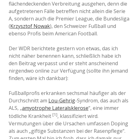
flächendeckenden Verbreitung ausgehen, denn die
aufgetretenen Fälle betreffen nicht allein die Serie
A, sondern auch die Premier League, die Bundesliga
(
Krzysztof Nowak
), den Schweizer Fußball und
ebenso Profis beim American Football.
Der WDR berichtete gestern von etwas, das ich
nicht näher benennen kann, schließlich habe ich
den Beitrag verpasst und er steht anscheinend
nirgendwo online zur Verfügung (sollte ihn jemand
finden, wäre ich dankbar):
Fußballprofis erkranken sechsmal häufiger als der
Durchschnitt am
Lou-Gehrig
-Syndrom, das auch als
ALS, „
amyotrophe Lateralsklerose
“, eine immer
[1]
tödliche Krankheit
, klassifiziert wird.
Vermutungen über die Ursachen umfassen Doping
als auch „giftige Substanzen bei der Rasenpflege“.
Zum ersten Mal bin ich froh, dass ich damals nur