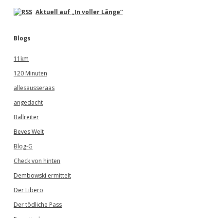
Aktuell auf „In voller Länge“
Blogs
11km
120 Minuten
allesausseraas
angedacht
Ballreiter
Beves Welt
Blog-G
Check von hinten
Dembowski ermittelt
Der Libero
Der tödliche Pass