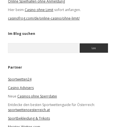
Online Spielhallen ohne Anmeldung
Hier beim
Casino ohne Limit
sofort anfangen.
casinofrog.com/de/online-casino/ohne-limit/
Im Blog suchen
S
u
c
h
e
Partner
n
Sportwetten24
Casino Advisers
Neue
Casinos ohne Sperrdatei
Entdecke den besten Sportwettenguide für Österreich:
sportwettenoesterreich.at
Sportbekleidung & Trikots
Meister-Wetten.com