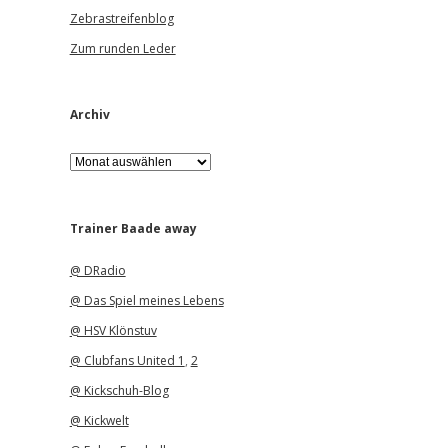
Zebrastreifenblog
Zum runden Leder
Archiv
A
r
c
h
i
Trainer Baade away
v
@ DRadio
@ Das Spiel meines Lebens
@ HSV Klönstuv
@ Clubfans United 1
,
2
@ Kickschuh-Blog
@ Kickwelt