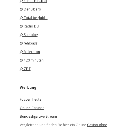
@ Fokus Fussball
@ Der Libero
@ Total beglubbt
@ Radio DU
@ Stehblog
@ fehlpass
@ Millernton
@ 120 minuten
@ ZEIT
Werbung
Fußball heute
Online-Casinos
Bundesliga Live Stream
Vergleichen und finden Sie hier ein Online
Casino ohne