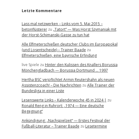
Letzte Kommentare
Lass mal netzwerken – Links vom 5. Mai 2015 –
betonflüsterer
zu
„Tatort“ — Was Horst Szymaniak mit
der Horst-Schimanski-Gasse zu tun hat
Alle Elfmeterschießen deutscher Clubs im Europapokal
(und Losentscheide) – Trainer Baade
zu
Elfmeterschießen, eine bayrische Erfindung
live Spiele
zu
Hinter den Kulissen des Knallers Borussia
Mönchengladbach — Borussia Dortmund … 1997
Hertha BSC verpflichtet Armin Reutershahn als neuen
Assistenzcoach! – Die Nachrichten
zu
Alle Trainer der
Bundesliga in einer Liste
Lesenswerte Links – Kalenderwoche 45 in 2024 |
zu
Ronald Reng in Ruhrort: „1974 — Eine deutsche
Begegnung“
Ankündigung: „Nachspielzeit“ — Erstes Festival der
Fußball-Literatur – Trainer Baade
zu
Lesetermine