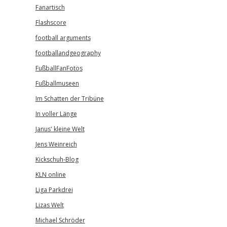
Fanartisch
Flashscore
football arguments
footballandgeography
FußballFanFotos
Fußballmuseen
Im Schatten der Tribüne
In voller Länge
Janus' kleine Welt
Jens Weinreich
Kickschuh-Blog
KLN online
Liga Parkdrei
Lizas Welt
Michael Schröder