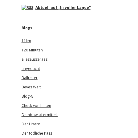
Aktuell auf „In voller Länge“
Blogs
11km
120 Minuten
allesausseraas
angedacht
Ballreiter
Beves Welt
Blog-G
Check von hinten
Dembowski ermittelt
Der Libero
Der tödliche Pass