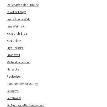
Im Schatten der Tribüne
In voller Länge
Janus' kleine Welt
Jens Weinreich
Kickschuh-Blog
KLN online
Liga Parkdrei
Lizas Welt
Michael Schröder
Netzecke
Podbolzer
Rund um den Brustring
Scudetto
Seitenwahl
SG Neureich-Bimbeshausen