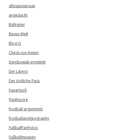
allesausseraas
angedacht
Ballreiter
Beves Welt
Blog-G
Check von hinten
Dembowski ermittelt
Der Libero
Der tödliche Pass
Fanartisch
Flashscore
football arguments
footballandgeography
FußballFanFotos
Fußballmuseen