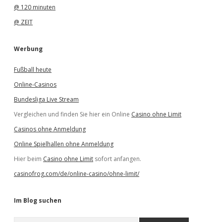
@ 120 minuten
@ ZEIT
Werbung
Fußball heute
Online-Casinos
Bundesliga Live Stream
Vergleichen und finden Sie hier ein Online
Casino ohne Limit
Casinos ohne Anmeldung
Online Spielhallen ohne Anmeldung
Hier beim
Casino ohne Limit
sofort anfangen.
casinofrog.com/de/online-casino/ohne-limit/
Im Blog suchen
S