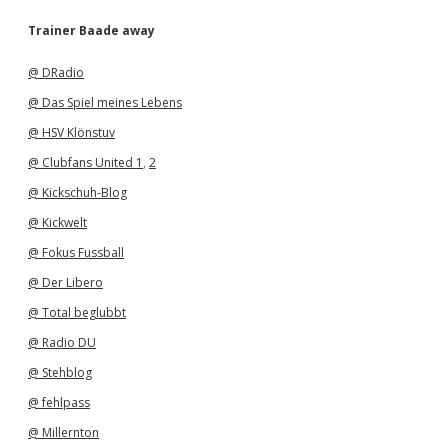
c
h
Trainer Baade away
i
v
@ DRadio
@ Das Spiel meines Lebens
@ HSV Klönstuv
@ Clubfans United 1
,
2
@ Kickschuh-Blog
@ Kickwelt
@ Fokus Fussball
@ Der Libero
@ Total beglubbt
@ Radio DU
@ Stehblog
@ fehlpass
@ Millernton