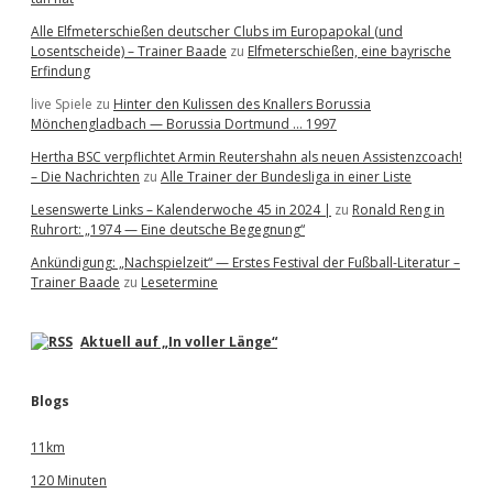
Alle Elfmeterschießen deutscher Clubs im Europapokal (und
Losentscheide) – Trainer Baade
zu
Elfmeterschießen, eine bayrische
Erfindung
live Spiele
zu
Hinter den Kulissen des Knallers Borussia
Mönchengladbach — Borussia Dortmund … 1997
Hertha BSC verpflichtet Armin Reutershahn als neuen Assistenzcoach!
– Die Nachrichten
zu
Alle Trainer der Bundesliga in einer Liste
Lesenswerte Links – Kalenderwoche 45 in 2024 |
zu
Ronald Reng in
Ruhrort: „1974 — Eine deutsche Begegnung“
Ankündigung: „Nachspielzeit“ — Erstes Festival der Fußball-Literatur –
Trainer Baade
zu
Lesetermine
Aktuell auf „In voller Länge“
Blogs
11km
120 Minuten