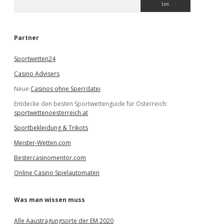
u
c
h
e
Partner
n
Sportwetten24
Casino Advisers
Neue
Casinos ohne Sperrdatei
Entdecke den besten Sportwettenguide für Österreich:
sportwettenoesterreich.at
Sportbekleidung & Trikots
Meister-Wetten.com
Bestercasinomentor.com
Online Casino Spielautomaten
Was man wissen muss
Alle Aaustragungsorte der EM 2020