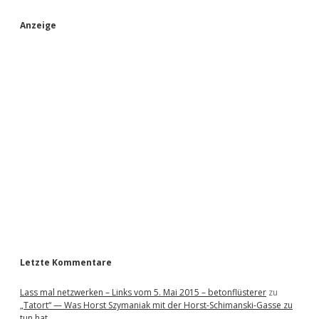
S
Anzeige
i
d
e
b
a
r
Letzte Kommentare
Lass mal netzwerken – Links vom 5. Mai 2015 – betonflüsterer
zu
„Tatort“ — Was Horst Szymaniak mit der Horst-Schimanski-Gasse zu
tun hat