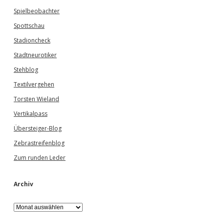
Spielbeobachter
Spottschau
Stadioncheck
Stadtneurotiker
Stehblog
Textilvergehen
Torsten Wieland
Vertikalpass
Übersteiger-Blog
Zebrastreifenblog
Zum runden Leder
Archiv
A
r