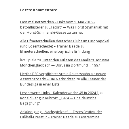
Letzte Kommentare
Lass mal netzwerken – Links vom 5. Mai 2015 –
betonflüsterer
zu
„Tatort“ — Was Horst Szymaniak mit
der Horst-Schimanski-Gasse zu tun hat
Alle Elfmeterschießen deutscher Clubs im Europapokal
(und Losentscheide) – Trainer Baade
zu
Elfmeterschießen, eine bayrische Erfindung
live Spiele
zu
Hinter den Kulissen des Knallers Borussia
Mönchengladbach — Borussia Dortmund … 1997
Hertha BSC verpflichtet Armin Reutershahn als neuen
Assistenzcoach! – Die Nachrichten
zu
Alle Trainer der
Bundesliga in einer Liste
Lesenswerte Links – Kalenderwoche 45 in 2024 |
zu
Ronald Reng in Ruhrort: „1974 — Eine deutsche
Begegnung“
Ankündigung: „Nachspielzeit“ — Erstes Festival der
Fußball-Literatur – Trainer Baade
zu
Lesetermine