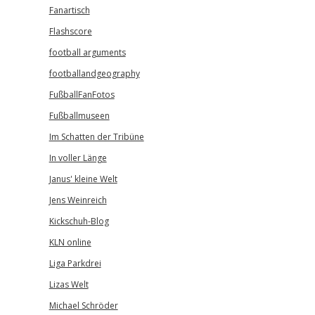
Fanartisch
Flashscore
football arguments
footballandgeography
FußballFanFotos
Fußballmuseen
Im Schatten der Tribüne
In voller Länge
Janus' kleine Welt
Jens Weinreich
Kickschuh-Blog
KLN online
Liga Parkdrei
Lizas Welt
Michael Schröder