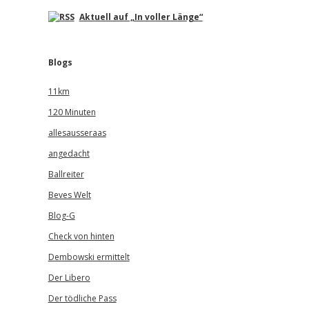
Aktuell auf „In voller Länge“
Blogs
11km
120 Minuten
allesausseraas
angedacht
Ballreiter
Beves Welt
Blog-G
Check von hinten
Dembowski ermittelt
Der Libero
Der tödliche Pass