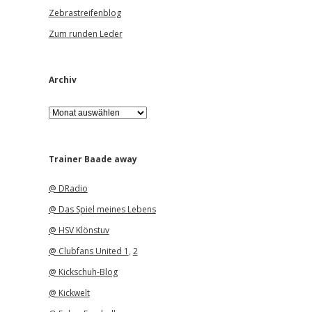
Zebrastreifenblog
Zum runden Leder
Archiv
A
r
c
h
i
Trainer Baade away
v
@ DRadio
@ Das Spiel meines Lebens
@ HSV Klönstuv
@ Clubfans United 1
,
2
@ Kickschuh-Blog
@ Kickwelt