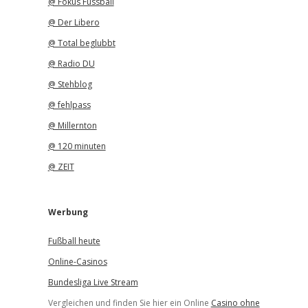
@ Fokus Fussball
@ Der Libero
@ Total beglubbt
@ Radio DU
@ Stehblog
@ fehlpass
@ Millernton
@ 120 minuten
@ ZEIT
Werbung
Fußball heute
Online-Casinos
Bundesliga Live Stream
Vergleichen und finden Sie hier ein Online
Casino ohne