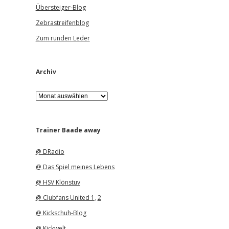
Übersteiger-Blog
Zebrastreifenblog
Zum runden Leder
Archiv
A
r
c
h
i
Trainer Baade away
v
@ DRadio
@ Das Spiel meines Lebens
@ HSV Klönstuv
@ Clubfans United 1
,
2
@ Kickschuh-Blog
@ Kickwelt