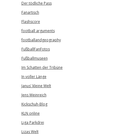
Der tödliche Pass
Fanartisch
Flashscore
football arguments
footballandgeography
FußballFanFotos
Fußballmuseen
Im Schatten der Tribüne
In voller Länge
Janus' kleine Welt
Jens Weinreich
Kickschuh-Blog
KLN online
Liga Parkdrei
Lizas Welt