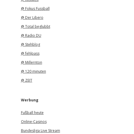
@ Fokus Fussball
@ Der Libero
@ Total beglubbt
@ Radio DU
@ Stehblog
@ fehlpass
@ Millernton
@ 120 minuten
@ ZEIT
Werbung
Fußball heute
Online-Casinos
Bundesliga Live Stream