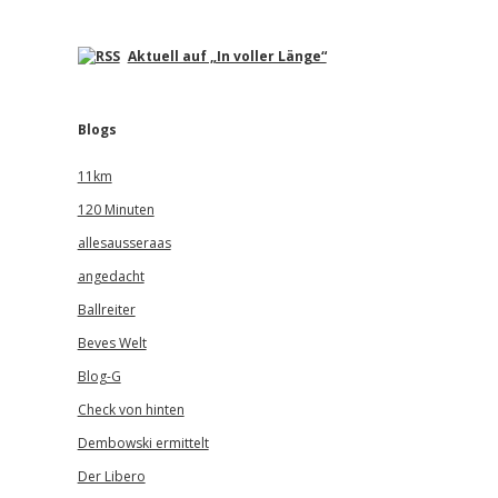
Aktuell auf „In voller Länge“
Blogs
11km
120 Minuten
allesausseraas
angedacht
Ballreiter
Beves Welt
Blog-G
Check von hinten
Dembowski ermittelt
Der Libero