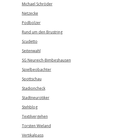
Michael Schröder
Netzecke
Podbolzer
Rund um den Brustring
Scudetto
Seitenwahl
SG Neureich-Bimbeshausen
Spielbeobachter
Spottschau
Stadioncheck
Stadtneurotiker
Stehblog
Textilvergehen
Torsten Wieland
Vertikalpass