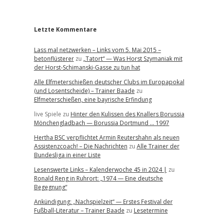
r
Letzte Kommentare
Lass mal netzwerken – Links vom 5. Mai 2015 –
betonflüsterer
zu
„Tatort“ — Was Horst Szymaniak mit
der Horst-Schimanski-Gasse zu tun hat
Alle Elfmeterschießen deutscher Clubs im Europapokal
(und Losentscheide) – Trainer Baade
zu
Elfmeterschießen, eine bayrische Erfindung
live Spiele
zu
Hinter den Kulissen des Knallers Borussia
Mönchengladbach — Borussia Dortmund … 1997
Hertha BSC verpflichtet Armin Reutershahn als neuen
Assistenzcoach! – Die Nachrichten
zu
Alle Trainer der
Bundesliga in einer Liste
Lesenswerte Links – Kalenderwoche 45 in 2024 |
zu
Ronald Reng in Ruhrort: „1974 — Eine deutsche
Begegnung“
Ankündigung: „Nachspielzeit“ — Erstes Festival der
Fußball-Literatur – Trainer Baade
zu
Lesetermine