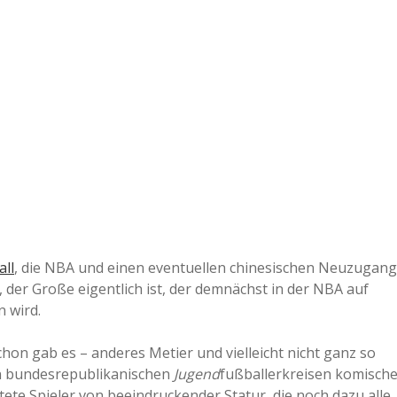
e
r
B
a
a
d
all
, die NBA und einen eventuellen chinesischen Neuzugang
te, der Große eigentlich ist, der demnächst in der NBA auf
e
 wird.
hon gab es – anderes Metier und vielleicht nicht ganz so
 in bundesrepublikanischen
Jugend
fußballerkreisen komische
te Spieler von beeindruckender Statur, die noch dazu alle