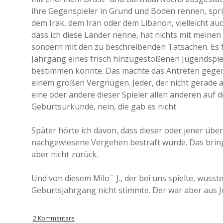
ihre Gegenspieler in Grund und Boden rennen, spr
dem Irak, dem Iran oder dem Libanon, vielleicht au
dass ich diese Länder nenne, hat nichts mit mein
sondern mit den zu beschreibenden Tatsachen. Es 
Jahrgang eines frisch hinzugestoßenen Jugendspiele
bestimmen konnte. Das machte das Antreten gegen 
einem großen Vergnügen. Jeder, der nicht gerade a
eine oder andere dieser Spieler allen anderen auf 
Geburtsurkunde, nein, die gab es nicht.
Später hörte ich davon, dass dieser oder jener übe
nachgewiesene Vergehen bestraft wurde. Das bringt
aber nicht zurück.
Und von diesem Milo¨ J., der bei uns spielte, wusst
Geburtsjahrgang nicht stimmte. Der war aber aus J
2 Kommentare