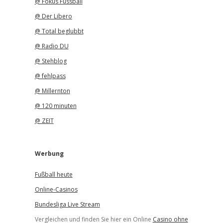
@ Fokus Fussball
@ Der Libero
@ Total beglubbt
@ Radio DU
@ Stehblog
@ fehlpass
@ Millernton
@ 120 minuten
@ ZEIT
Werbung
Fußball heute
Online-Casinos
Bundesliga Live Stream
Vergleichen und finden Sie hier ein Online
Casino ohne