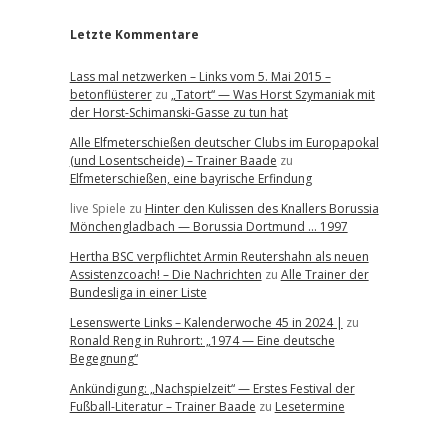
Letzte Kommentare
Lass mal netzwerken – Links vom 5. Mai 2015 –
betonflüsterer
zu
„Tatort“ — Was Horst Szymaniak mit
der Horst-Schimanski-Gasse zu tun hat
Alle Elfmeterschießen deutscher Clubs im Europapokal
(und Losentscheide) – Trainer Baade
zu
Elfmeterschießen, eine bayrische Erfindung
live Spiele
zu
Hinter den Kulissen des Knallers Borussia
Mönchengladbach — Borussia Dortmund … 1997
Hertha BSC verpflichtet Armin Reutershahn als neuen
Assistenzcoach! – Die Nachrichten
zu
Alle Trainer der
Bundesliga in einer Liste
Lesenswerte Links – Kalenderwoche 45 in 2024 |
zu
Ronald Reng in Ruhrort: „1974 — Eine deutsche
Begegnung“
Ankündigung: „Nachspielzeit“ — Erstes Festival der
Fußball-Literatur – Trainer Baade
zu
Lesetermine