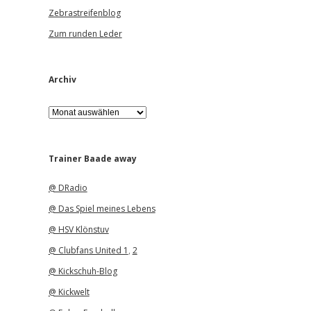
Zebrastreifenblog
Zum runden Leder
Archiv
A
r
c
h
i
Trainer Baade away
v
@ DRadio
@ Das Spiel meines Lebens
@ HSV Klönstuv
@ Clubfans United 1
,
2
@ Kickschuh-Blog
@ Kickwelt