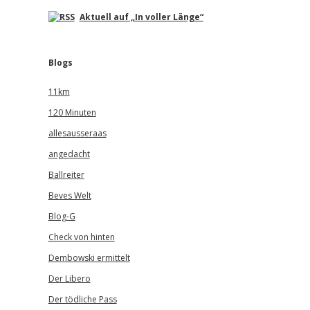
Aktuell auf „In voller Länge“
Blogs
11km
120 Minuten
allesausseraas
angedacht
Ballreiter
Beves Welt
Blog-G
Check von hinten
Dembowski ermittelt
Der Libero
Der tödliche Pass