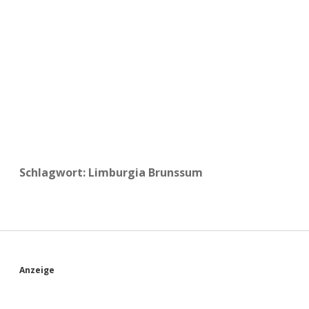
a
d
e
Schlagwort:
Limburgia Brunssum
S
Anzeige