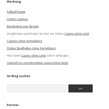
Werbung
Fußball heute
Online-Casinos
Bundesliga Live Stream
Vergleichen und finden Sie hier ein Online
Casino ohne Limit
Casinos ohne Anmeldung
Online Spielhallen ohne Anmeldung
Hier beim
Casino ohne Limit
sofort anfangen.
casinofrog.com/de/online-casino/ohne-limit/
Im Blog suchen
S
u
c
h
e
Partner
n