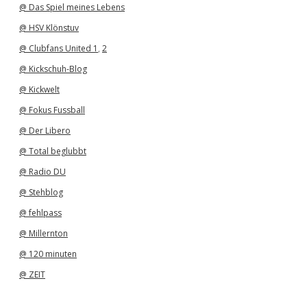
@ Das Spiel meines Lebens
@ HSV Klönstuv
@ Clubfans United 1
,
2
@ Kickschuh-Blog
@ Kickwelt
@ Fokus Fussball
@ Der Libero
@ Total beglubbt
@ Radio DU
@ Stehblog
@ fehlpass
@ Millernton
@ 120 minuten
@ ZEIT