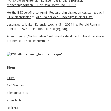
live Spiele
zu
Hinter den Kulissen des Knallers Borussia
Mönchengladbach — Borussia Dortmund … 1997
Hertha BSC verpflichtet Armin Reutershahn als neuen Assistenzcoach!
– Die Nachrichten
zu
Alle Trainer der Bundesliga in einer Liste
Lesenswerte Links – Kalenderwoche 45 in 2024 |
zu
Ronald Reng in
Ruhrort: „1974 — Eine deutsche Begegnung“
Ankündigung: „Nachspielzeit“ — Erstes Festival der Fußball-Literatur –
Trainer Baade
zu
Lesetermine
Aktuell auf „In voller Länge“
Blogs
11km
120 Minuten
allesausseraas
angedacht
Ballreiter