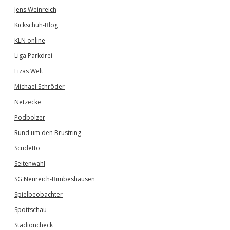
Jens Weinreich
Kickschuh-Blog
KLN online
Liga Parkdrei
Lizas Welt
Michael Schröder
Netzecke
Podbolzer
Rund um den Brustring
Scudetto
Seitenwahl
SG Neureich-Bimbeshausen
Spielbeobachter
Spottschau
Stadioncheck