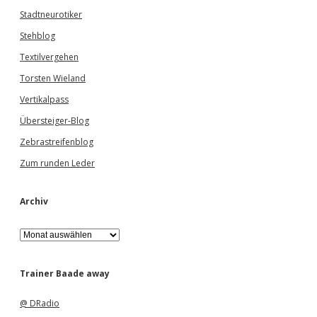
Stadtneurotiker
Stehblog
Textilvergehen
Torsten Wieland
Vertikalpass
Übersteiger-Blog
Zebrastreifenblog
Zum runden Leder
Archiv
A
r
c
h
Trainer Baade away
i
v
@ DRadio