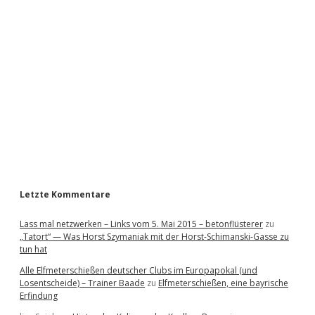
i
d
e
b
a
r
Letzte Kommentare
Lass mal netzwerken – Links vom 5. Mai 2015 – betonflüsterer
zu
„Tatort“ — Was Horst Szymaniak mit der Horst-Schimanski-Gasse zu
tun hat
Alle Elfmeterschießen deutscher Clubs im Europapokal (und
Losentscheide) – Trainer Baade
zu
Elfmeterschießen, eine bayrische
Erfindung