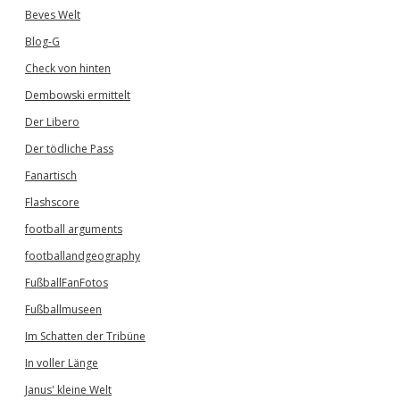
Beves Welt
Blog-G
Check von hinten
Dembowski ermittelt
Der Libero
Der tödliche Pass
Fanartisch
Flashscore
football arguments
footballandgeography
FußballFanFotos
Fußballmuseen
Im Schatten der Tribüne
In voller Länge
Janus' kleine Welt