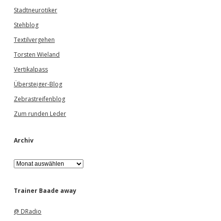
Stadtneurotiker
Stehblog
Textilvergehen
Torsten Wieland
Vertikalpass
Übersteiger-Blog
Zebrastreifenblog
Zum runden Leder
Archiv
A
r
c
h
Trainer Baade away
i
v
@ DRadio