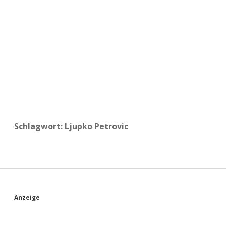
a
d
e
Schlagwort:
Ljupko Petrovic
S
Anzeige