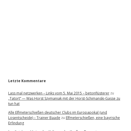
i
d
e
b
a
r
Letzte Kommentare
Lass mal netzwerken – Links vom 5. Mai 2015 – betonflüsterer
zu
„Tatort“ — Was Horst Szymaniak mit der Horst-Schimanski-Gasse zu
tun hat
Alle Elfmeterschießen deutscher Clubs im Europapokal (und
Losentscheide) – Trainer Baade
zu
Elfmeterschießen, eine bayrische
Erfindung