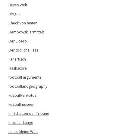
Beves Welt
Blog-G
Check von hinten
Dembowski ermittelt
Der Libero
Der tödliche Pass
Fanartisch
Flashscore
football arguments
footballandgeography
FußballFanFotos
Fußballmuseen
Im Schatten der Tribüne
In voller Länge
Janus' kleine Welt