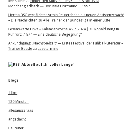
live Spiele
zu
Hinter den Kulissen des Knallers Borussia
Mönchengladbach — Borussia Dortmund … 1997
Hertha BSC verpflichtet Armin Reutershahn als neuen Assistenzcoach!
– Die Nachrichten
zu
Alle Trainer der Bundesliga in einer Liste
Lesenswerte Links – Kalenderwoche 45 in 2024 |
zu
Ronald Reng in
Ruhrort: „1974 — Eine deutsche Begegnung“
Ankündigung: „Nachspielzeit“ — Erstes Festival der Fußball-Literatur –
Trainer Baade
zu
Lesetermine
Aktuell auf „In voller Länge“
Blogs
11km
120 Minuten
allesausseraas
angedacht
Ballreiter