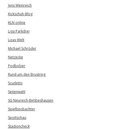
Jens Weinreich
Kickschuh-Blog
KLN online
Liga Parkdrei
Lizas Welt
Michael Schröder
Netzecke
Podbolzer
Rund um den Brustring
Scudetto
Seitenwahl
SG Neureich-Bimbeshausen
Spielbeobachter
Spottschau
Stadioncheck