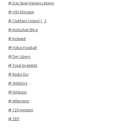
@ Das Spiel meines Lebens
@ HSV Klönstuv
@ Clubfans United 1
,
2
@ Kickschuh-Blog
@ Kickwelt
@ Fokus Fussball
@ Der Libero
@ Total beglubbt
@ Radio DU
@ Stehblog
@ fehlpass
@ Millernton
@ 120 minuten
@ ZEIT