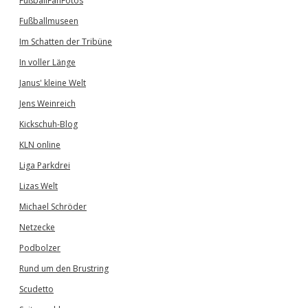
FußballFanFotos
Fußballmuseen
Im Schatten der Tribüne
In voller Länge
Janus' kleine Welt
Jens Weinreich
Kickschuh-Blog
KLN online
Liga Parkdrei
Lizas Welt
Michael Schröder
Netzecke
Podbolzer
Rund um den Brustring
Scudetto