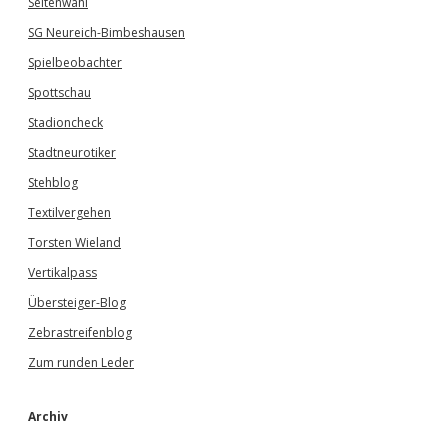
Seitenwahl
SG Neureich-Bimbeshausen
Spielbeobachter
Spottschau
Stadioncheck
Stadtneurotiker
Stehblog
Textilvergehen
Torsten Wieland
Vertikalpass
Übersteiger-Blog
Zebrastreifenblog
Zum runden Leder
Archiv