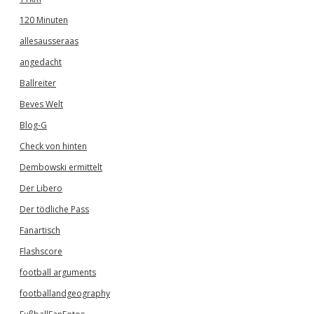
120 Minuten
allesausseraas
angedacht
Ballreiter
Beves Welt
Blog-G
Check von hinten
Dembowski ermittelt
Der Libero
Der tödliche Pass
Fanartisch
Flashscore
football arguments
footballandgeography