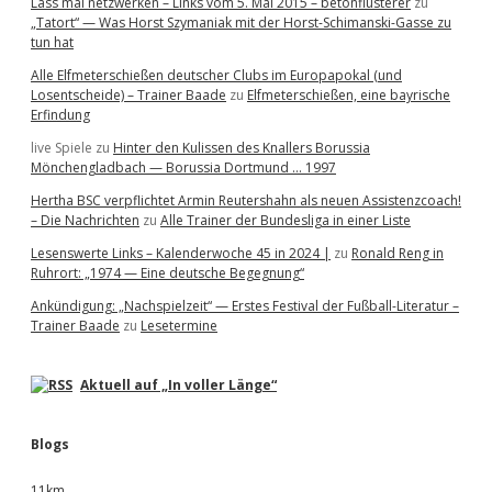
Lass mal netzwerken – Links vom 5. Mai 2015 – betonflüsterer
zu
„Tatort“ — Was Horst Szymaniak mit der Horst-Schimanski-Gasse zu
tun hat
Alle Elfmeterschießen deutscher Clubs im Europapokal (und
Losentscheide) – Trainer Baade
zu
Elfmeterschießen, eine bayrische
Erfindung
live Spiele
zu
Hinter den Kulissen des Knallers Borussia
Mönchengladbach — Borussia Dortmund … 1997
Hertha BSC verpflichtet Armin Reutershahn als neuen Assistenzcoach!
– Die Nachrichten
zu
Alle Trainer der Bundesliga in einer Liste
Lesenswerte Links – Kalenderwoche 45 in 2024 |
zu
Ronald Reng in
Ruhrort: „1974 — Eine deutsche Begegnung“
Ankündigung: „Nachspielzeit“ — Erstes Festival der Fußball-Literatur –
Trainer Baade
zu
Lesetermine
Aktuell auf „In voller Länge“
Blogs
11km