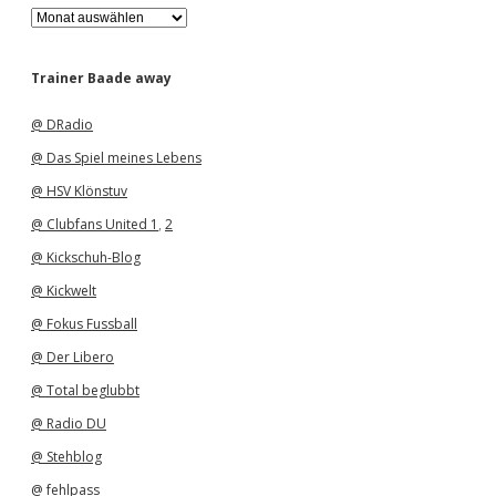
A
r
c
h
Trainer Baade away
i
v
@ DRadio
@ Das Spiel meines Lebens
@ HSV Klönstuv
@ Clubfans United 1
,
2
@ Kickschuh-Blog
@ Kickwelt
@ Fokus Fussball
@ Der Libero
@ Total beglubbt
@ Radio DU
@ Stehblog
@ fehlpass