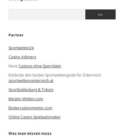
S
u
c
h
e
Partner
n
Sportwetten24
Casino Advisers
Neue
Casinos ohne Sperrdatei
Entdecke den besten Sportwettenguide für Österreich:
sportwettenoesterreich.at
Sportbekleidung & Trikots
Meister-Wetten.com
Bestercasinomentor.com
Online Casino Spielautomaten
Was man wissen muss