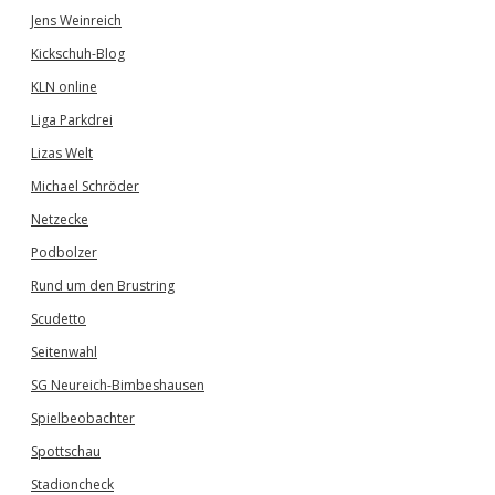
Jens Weinreich
Kickschuh-Blog
KLN online
Liga Parkdrei
Lizas Welt
Michael Schröder
Netzecke
Podbolzer
Rund um den Brustring
Scudetto
Seitenwahl
SG Neureich-Bimbeshausen
Spielbeobachter
Spottschau
Stadioncheck