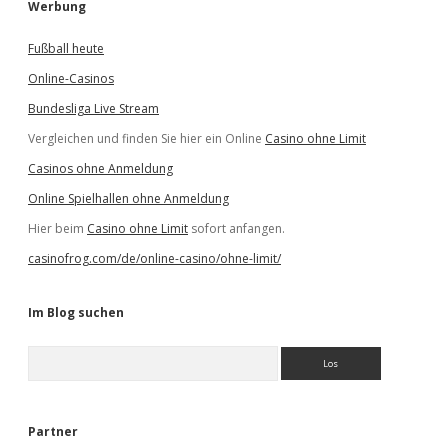
Werbung
Fußball heute
Online-Casinos
Bundesliga Live Stream
Vergleichen und finden Sie hier ein Online
Casino ohne Limit
Casinos ohne Anmeldung
Online Spielhallen ohne Anmeldung
Hier beim
Casino ohne Limit
sofort anfangen.
casinofrog.com/de/online-casino/ohne-limit/
Im Blog suchen
S
u
c
h
e
Partner
n