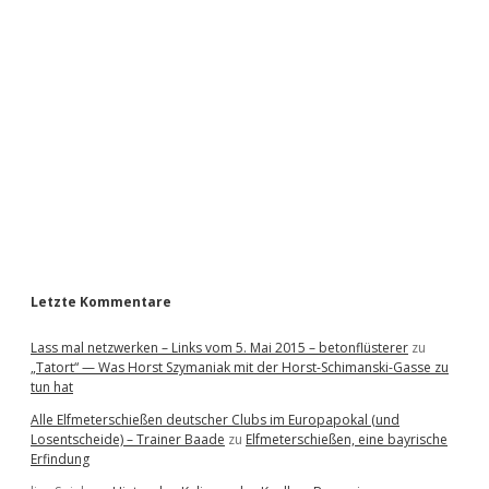
i
d
e
b
a
r
Letzte Kommentare
Lass mal netzwerken – Links vom 5. Mai 2015 – betonflüsterer
zu
„Tatort“ — Was Horst Szymaniak mit der Horst-Schimanski-Gasse zu
tun hat
Alle Elfmeterschießen deutscher Clubs im Europapokal (und
Losentscheide) – Trainer Baade
zu
Elfmeterschießen, eine bayrische
Erfindung