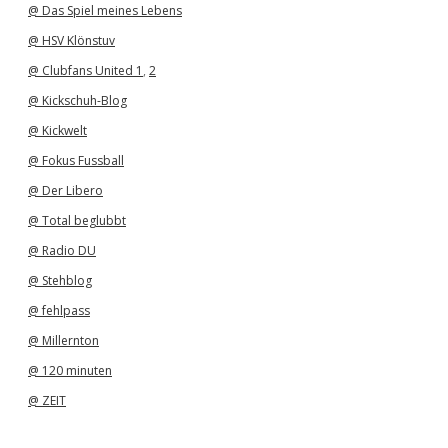
@ Das Spiel meines Lebens
@ HSV Klönstuv
@ Clubfans United 1
,
2
@ Kickschuh-Blog
@ Kickwelt
@ Fokus Fussball
@ Der Libero
@ Total beglubbt
@ Radio DU
@ Stehblog
@ fehlpass
@ Millernton
@ 120 minuten
@ ZEIT