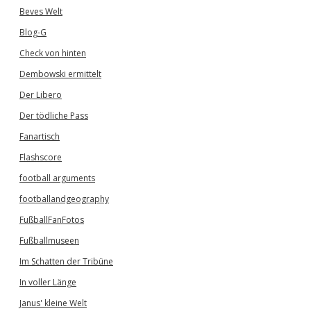
Beves Welt
Blog-G
Check von hinten
Dembowski ermittelt
Der Libero
Der tödliche Pass
Fanartisch
Flashscore
football arguments
footballandgeography
FußballFanFotos
Fußballmuseen
Im Schatten der Tribüne
In voller Länge
Janus' kleine Welt