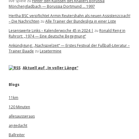
live Spiele
zu
Hinter den Kulissen des Knallers Borussia
Mönchengladbach — Borussia Dortmund … 1997
Hertha BSC verpflichtet Armin Reutershahn als neuen Assistenzcoach!
– Die Nachrichten
zu
Alle Trainer der Bundesliga in einer Liste
Lesenswerte Links – Kalenderwoche 45 in 2024 |
zu
Ronald Reng in
Ruhrort: „1974 — Eine deutsche Begegnung“
Ankündigung: „Nachspielzeit“ — Erstes Festival der Fußball-Literatur –
Trainer Baade
zu
Lesetermine
Aktuell auf „In voller Länge“
Blogs
11km
120 Minuten
allesausseraas
angedacht
Ballreiter