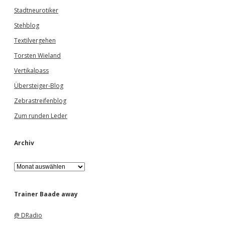
Stadtneurotiker
Stehblog
Textilvergehen
Torsten Wieland
Vertikalpass
Übersteiger-Blog
Zebrastreifenblog
Zum runden Leder
Archiv
A
r
c
h
Trainer Baade away
i
v
@ DRadio