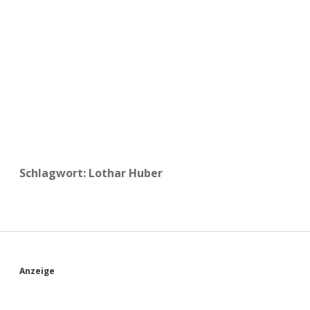
a
d
e
Schlagwort:
Lothar Huber
S
Anzeige