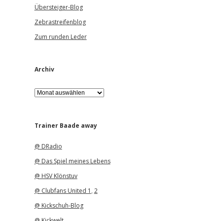
Übersteiger-Blog
Zebrastreifenblog
Zum runden Leder
Archiv
A
r
c
h
i
Trainer Baade away
v
@ DRadio
@ Das Spiel meines Lebens
@ HSV Klönstuv
@ Clubfans United 1
,
2
@ Kickschuh-Blog
@ Kickwelt