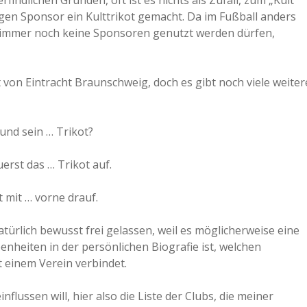
ndlichen Gründen, oft ist es nichts als Zufall, zum „Kult“
gen Sponsor ein Kulttrikot gemacht. Da im Fußball anders
a
en immer noch keine Sponsoren genutzt werden dürfen,
a
 von Eintracht Braunschweig, doch es gibt noch viele weiter
d
und sein … Trikot?
e
erst das … Trikot auf.
 mit … vorne drauf.
ürlich bewusst frei gelassen, weil es möglicherweise eine
enheiten in der persönlichen Biografie ist, welchen
 einem Verein verbindet.
lussen will, hier also die Liste der Clubs, die meiner