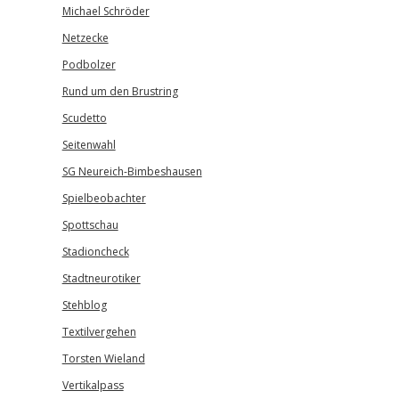
Michael Schröder
Netzecke
Podbolzer
Rund um den Brustring
Scudetto
Seitenwahl
SG Neureich-Bimbeshausen
Spielbeobachter
Spottschau
Stadioncheck
Stadtneurotiker
Stehblog
Textilvergehen
Torsten Wieland
Vertikalpass