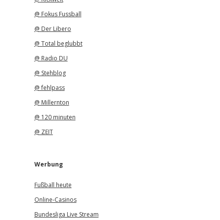
@ Fokus Fussball
@ Der Libero
@ Total beglubbt
@ Radio DU
@ Stehblog
@ fehlpass
@ Millernton
@ 120 minuten
@ ZEIT
Werbung
Fußball heute
Online-Casinos
Bundesliga Live Stream