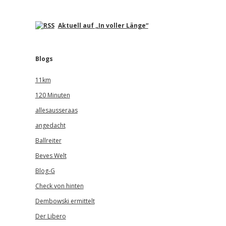
Aktuell auf „In voller Länge“
Blogs
11km
120 Minuten
allesausseraas
angedacht
Ballreiter
Beves Welt
Blog-G
Check von hinten
Dembowski ermittelt
Der Libero