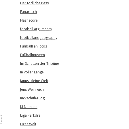
Der tödliche Pass
Fanartisch
Flashscore
football arguments
footballandgeography
FußballFanFotos
Fußballmuseen
Im Schatten der Tribüne
In voller Länge
Janus' kleine Welt
Jens Weinreich
Kickschuh-Blog
KLN online
Liga Parkdrei
Lizas Welt