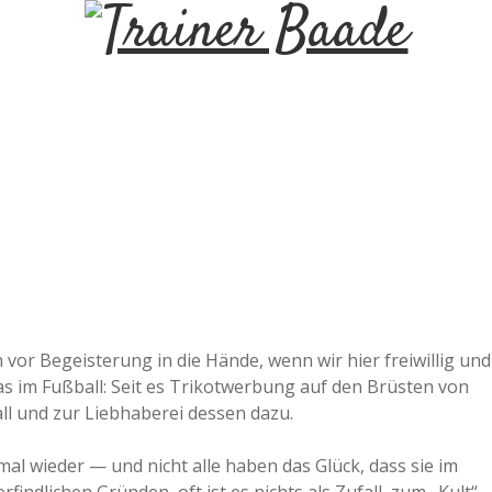
T
r
a
i
n
e
vor Begeisterung in die Hände, wenn wir hier freiwillig und
s im Fußball: Seit es Trikotwerbung auf den Brüsten von
r
ll und zur Liebhaberei dessen dazu.
B
al wieder — und nicht alle haben das Glück, dass sie im