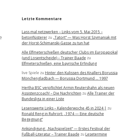
r
Letzte Kommentare
Lass mal netzwerken – Links vom 5. Mai 2015 –
e
betonflüsterer
zu
„Tatort“ — Was Horst Szymaniak mit
der Horst-Schimanski-Gasse zu tun hat
Alle Elfmeterschießen deutscher Clubs im Europapokal
(und Losentscheide) – Trainer Baade
zu
Elfmeterschießen, eine bayrische Erfindung
live Spiele
zu
Hinter den Kulissen des Knallers Borussia
Mönchengladbach — Borussia Dortmund … 1997
Hertha BSC verpflichtet Armin Reutershahn als neuen
Assistenzcoach! – Die Nachrichten
zu
Alle Trainer der
Bundesliga in einer Liste
Lesenswerte Links – Kalenderwoche 45 in 2024 |
zu
Ronald Reng in Ruhrort: „1974 — Eine deutsche
Begegnung“
Ankündigung: „Nachspielzeit“ — Erstes Festival der
Fußball-Literatur – Trainer Baade
zu
Lesetermine