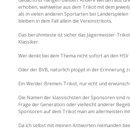
Gedächtnis hängen bleiben. Andere werden aus unerfi
erhoben, wahlweise aus dem Trikot mit dem jeweili
als in vielen anderen Sportarten bei Länderspiel
bleiben in dem Fall allein die Vereinstrikots.
Das berühmteste ist sicher das Jägermeister-Trikot
Klassiker.
Wer denkt bei dem Thema nicht sofort an den HSV 
Oder der BVB, natürlich ploppt in der Erinnerung zu
Ein Werder-Bremen-Trikot, nur echt und erwünscht
Die Namen der klassischsten der Sponsoren sind nat
Frage der Generation oder vielleicht anderer Begeb
Sponsoren auf dem Trikot man am allermeisten mit
Da ich selbst mit meinen Antworten niemanden beeinf