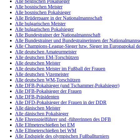
Alle belgischen Pokalsieger
Alle bosnischen Meister
Alle bosnischen Pokalsieger
Alle Brüderpaare in der Nationalmannschaft
Alle bulgarischen Meister
Alle bulgarischen Pokalsieger
Alle Bundestrainer der Nationalmannschaft
Alle Bundestrainer und Bundestrainerinnen der Nationalmannsc
Alle Champions-League-Sieger bzw. Sieger im Europapokal de
Alle deutschen Amateurmeister
Alle deutschen EM-Torschützen
Alle deutschen Meister
Alle deutschen Meister im Fußball der Frauen
Alle deutschen Vizemeister
Alle deutschen WM-Torschützen
Alle DFB-Pokalsieger (und Tschammer-Pokalsieger)
Alle DFB-Pokalsieger der Frauen
Alle DFB-Präsidenten
Alle DFD-Pokalsieger der Frauen in der DDR
Alle dänischen Meister
Alle dänischen Pokalsieger
Alle Ehrenspielführer und -führerinnen des DFB
Alle Elfmeterschießen bei EM
Alle Elfmeterschießen bei WM
Alle Endspiele des olympischen Fußballturniers