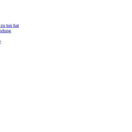
zu tun hat
indung
e