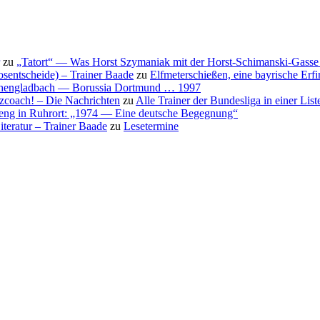
zu
„Tatort“ — Was Horst Szymaniak mit der Horst-Schimanski-Gasse 
osentscheide) – Trainer Baade
zu
Elfmeterschießen, eine bayrische Erf
nchengladbach — Borussia Dortmund … 1997
nzcoach! – Die Nachrichten
zu
Alle Trainer der Bundesliga in einer List
eng in Ruhrort: „1974 — Eine deutsche Begegnung“
teratur – Trainer Baade
zu
Lesetermine