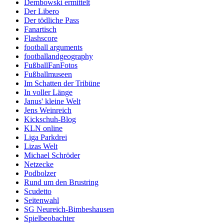
Dembowski ermittelt
Der Libero
Der tödliche Pass
Fanartisch
Flashscore
football arguments
footballandgeography
FußballFanFotos
Fußballmuseen
Im Schatten der Tribüne
In voller Länge
Janus' kleine Welt
Jens Weinreich
Kickschuh-Blog
KLN online
Liga Parkdrei
Lizas Welt
Michael Schröder
Netzecke
Podbolzer
Rund um den Brustring
Scudetto
Seitenwahl
SG Neureich-Bimbeshausen
Spielbeobachter