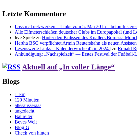
Letzte Kommentare
Lass mal netzwerken – Links vom 5. Mai 2015 – betonflüsterer
Alle Elfmeterschießen deutscher Clubs im Europapokal (und L
live Spiele
zu
Hinter den Kulissen des Knallers Borussia Mö
Hertha BSC verpflichtet Armin Reutershahn als neuen Assiste
Lesenswerte Links – Kalenderwoche 45 in 2024 |
zu
Ronald R
Ankündigung: „Nachspielzeit“ — Erstes Festival der Fußball-Li
Aktuell auf „In voller Länge“
Blogs
11km
120 Minuten
allesausseraas
angedacht
Ballreiter
Beves Welt
Blog-G
Check von hinten