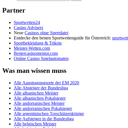
Partner
Sportwetten24
Casino Advisers
Neue
Casinos ohne Sperrdatei
Entdecke den besten Sportwettenguide für Österreich:
sportwet
Sportbekleidung & Trikots
Meister-Wetten.com
Bestercasinomentor.com
Online Casino Spielautomaten
Was man wissen muss
Alle Aaustragungsorte der EM 2020
Alle Absteiger der Bundesliga
Alle albanischen Meister
Alle albanischen Pokalsieger
Alle andorranischen Meister
Alle andorranischen Pokalsieger
Alle argentinischen Torschützenkönige
Alle Aufsteiger in die Bundesliga
Alle belgischen Meister