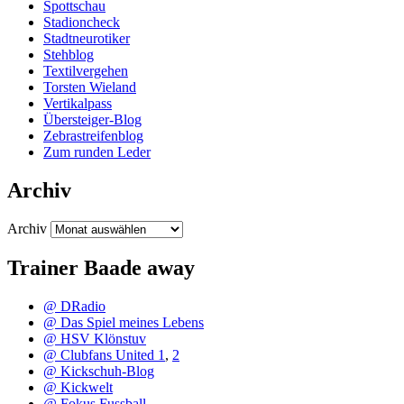
Spottschau
Stadioncheck
Stadtneurotiker
Stehblog
Textilvergehen
Torsten Wieland
Vertikalpass
Übersteiger-Blog
Zebrastreifenblog
Zum runden Leder
Archiv
Archiv
Trainer Baade away
@ DRadio
@ Das Spiel meines Lebens
@ HSV Klönstuv
@ Clubfans United 1
,
2
@ Kickschuh-Blog
@ Kickwelt
@ Fokus Fussball