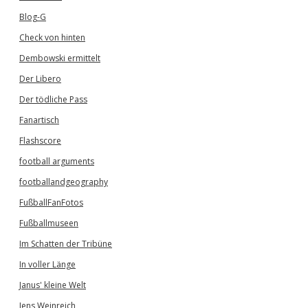
Blog-G
Check von hinten
Dembowski ermittelt
Der Libero
Der tödliche Pass
Fanartisch
Flashscore
football arguments
footballandgeography
FußballFanFotos
Fußballmuseen
Im Schatten der Tribüne
In voller Länge
Janus' kleine Welt
Jens Weinreich