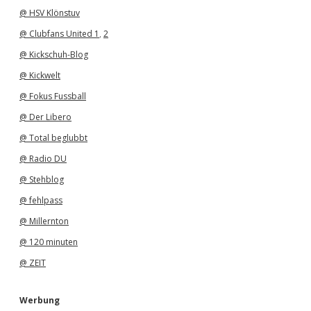
@ HSV Klönstuv
@ Clubfans United 1
,
2
@ Kickschuh-Blog
@ Kickwelt
@ Fokus Fussball
@ Der Libero
@ Total beglubbt
@ Radio DU
@ Stehblog
@ fehlpass
@ Millernton
@ 120 minuten
@ ZEIT
Werbung