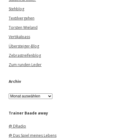
Stehblog
Textilvergehen
Torsten Wieland
Vertikalpass
Übersteiger-Blog
Zebrastreifenblog
Zum runden Leder
Archiv
A
r
c
h
Trainer Baade away
i
v
@ DRadio
@ Das Spiel meines Lebens