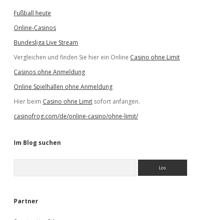
Fußball heute
Online-Casinos
Bundesliga Live Stream
Vergleichen und finden Sie hier ein Online
Casino ohne Limit
Casinos ohne Anmeldung
Online Spielhallen ohne Anmeldung
Hier beim
Casino ohne Limit
sofort anfangen.
casinofrog.com/de/online-casino/ohne-limit/
Im Blog suchen
S
u
c
h
e
Partner
n