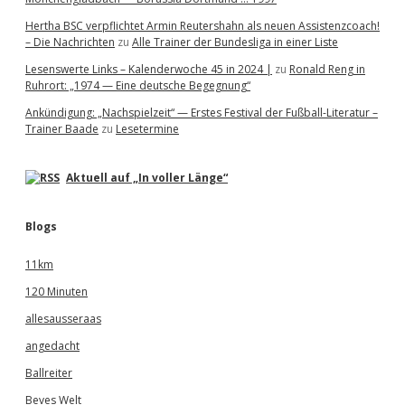
Hertha BSC verpflichtet Armin Reutershahn als neuen Assistenzcoach!
– Die Nachrichten
zu
Alle Trainer der Bundesliga in einer Liste
Lesenswerte Links – Kalenderwoche 45 in 2024 |
zu
Ronald Reng in
Ruhrort: „1974 — Eine deutsche Begegnung“
Ankündigung: „Nachspielzeit“ — Erstes Festival der Fußball-Literatur –
Trainer Baade
zu
Lesetermine
Aktuell auf „In voller Länge“
Blogs
11km
120 Minuten
allesausseraas
angedacht
Ballreiter
Beves Welt