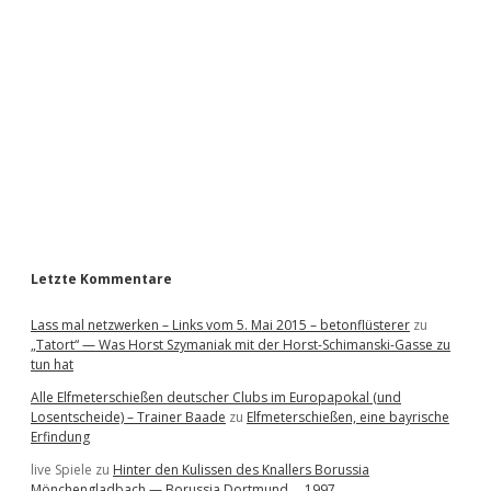
d
e
b
a
r
Letzte Kommentare
Lass mal netzwerken – Links vom 5. Mai 2015 – betonflüsterer
zu
„Tatort“ — Was Horst Szymaniak mit der Horst-Schimanski-Gasse zu
tun hat
Alle Elfmeterschießen deutscher Clubs im Europapokal (und
Losentscheide) – Trainer Baade
zu
Elfmeterschießen, eine bayrische
Erfindung
live Spiele
zu
Hinter den Kulissen des Knallers Borussia
Mönchengladbach — Borussia Dortmund … 1997