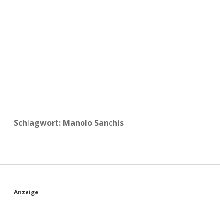
a
d
e
Schlagwort:
Manolo Sanchis
S
Anzeige