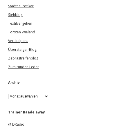
Stadtneurotiker
Stehblog
Textilvergehen
Torsten Wieland
Vertikalpass
Übersteiger-Blog
Zebrastreifenblog
Zum runden Leder
Archiv
A
r
c
h
Trainer Baade away
i
v
@ DRadio