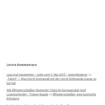
i
d
e
b
a
r
Letzte Kommentare
Lass mal netzwerken – Links vom 5. Mai 2015 – betonflüsterer
zu
„Tatort“ — Was Horst Szymaniak mit der Horst-Schimanski-Gasse zu
tun hat
Alle Elfmeterschießen deutscher Clubs im Europapokal (und
Losentscheide) – Trainer Baade
zu
Elfmeterschießen, eine bayrische
Erfindung