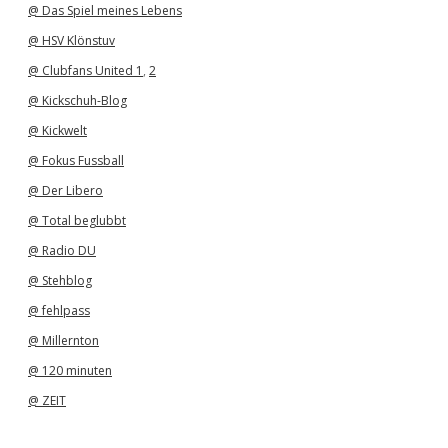
@ Das Spiel meines Lebens
@ HSV Klönstuv
@ Clubfans United 1
,
2
@ Kickschuh-Blog
@ Kickwelt
@ Fokus Fussball
@ Der Libero
@ Total beglubbt
@ Radio DU
@ Stehblog
@ fehlpass
@ Millernton
@ 120 minuten
@ ZEIT