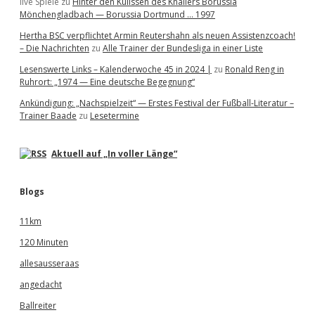
live Spiele
zu
Hinter den Kulissen des Knallers Borussia
Mönchengladbach — Borussia Dortmund … 1997
Hertha BSC verpflichtet Armin Reutershahn als neuen Assistenzcoach!
– Die Nachrichten
zu
Alle Trainer der Bundesliga in einer Liste
Lesenswerte Links – Kalenderwoche 45 in 2024 |
zu
Ronald Reng in
Ruhrort: „1974 — Eine deutsche Begegnung“
Ankündigung: „Nachspielzeit“ — Erstes Festival der Fußball-Literatur –
Trainer Baade
zu
Lesetermine
Aktuell auf „In voller Länge“
Blogs
11km
120 Minuten
allesausseraas
angedacht
Ballreiter