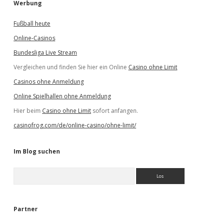
Werbung
Fußball heute
Online-Casinos
Bundesliga Live Stream
Vergleichen und finden Sie hier ein Online
Casino ohne Limit
Casinos ohne Anmeldung
Online Spielhallen ohne Anmeldung
Hier beim
Casino ohne Limit
sofort anfangen.
casinofrog.com/de/online-casino/ohne-limit/
Im Blog suchen
S
u
c
h
e
Partner
n