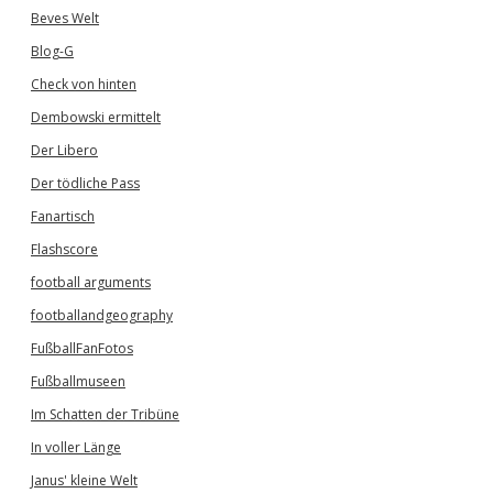
Beves Welt
Blog-G
Check von hinten
Dembowski ermittelt
Der Libero
Der tödliche Pass
Fanartisch
Flashscore
football arguments
footballandgeography
FußballFanFotos
Fußballmuseen
Im Schatten der Tribüne
In voller Länge
Janus' kleine Welt