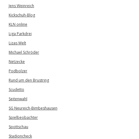
Jens Weinreich
Kickschuh-Blog
KLN online
Liga Parkdrei
Lizas Welt
Michael Schröder
Netzecke
Podbolzer
Rund um den Brustring
Scudetto
Seitenwahl
SG Neureich-Bimbeshausen
Spielbeobachter
Spottschau
Stadioncheck