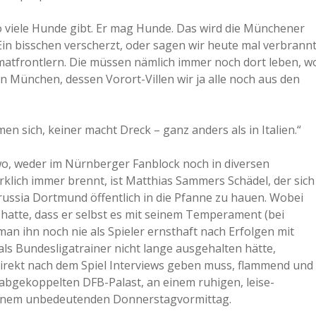
o viele Hunde gibt. Er mag Hunde. Das wird die Münchener
in bisschen verscherzt, oder sagen wir heute mal verbrannt
imatfrontlern. Die müssen nämlich immer noch dort leben, w
nen München, dessen Vorort-Villen wir ja alle noch aus den
en sich, keiner macht Dreck – ganz anders als in Italien.“
wo, weder im Nürnberger Fanblock noch in diversen
rklich immer brennt, ist Matthias Sammers Schädel, der sich
russia Dortmund öffentlich in die Pfanne zu hauen. Wobei
hatte, dass er selbst es mit seinem Temperament (bei
an ihn noch nie als Spieler ernsthaft nach Erfolgen mit
s Bundesligatrainer nicht lange ausgehalten hätte,
ls direkt nach dem Spiel Interviews geben muss, flammend und
abgekoppelten DFB-Palast, an einem ruhigen, leise-
 einem unbedeutenden Donnerstagvormittag.