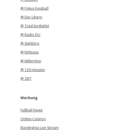
@ Fokus Fussball
@ Der Libero
@ Total beglubbt
@ Radio DU
@ Stehblog
@ fehlpass
@ Millernton
@ 120 minuten
@ ZEIT
Werbung
Fußball heute
Online-Casinos
Bundesliga Live Stream