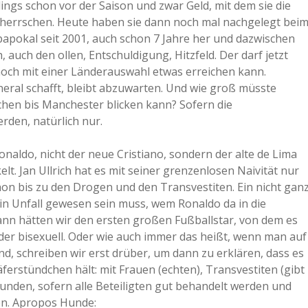
dings schon vor der Saison und zwar Geld, mit dem sie die
eherrschen. Heute haben sie dann noch mal nachgelegt bei
papokal seit 2001, auch schon 7 Jahre her und dazwischen
, auch den ollen, Entschuldigung, Hitzfeld. Der darf jetzt
noch mit einer Länderauswahl etwas erreichen kann.
eral schafft, bleibt abzuwarten. Und wie groß müsste
chen bis Manchester blicken kann? Sofern die
rden, natürlich nur.
Ronaldo, nicht der neue Cristiano, sondern der alte de Lima
t. Jan Ullrich hat es mit seiner grenzenlosen Naivität nur
on bis zu den Drogen und den Transvestiten. Ein nicht gan
 ein Unfall gewesen sein muss, wem Ronaldo da in die
 dann hätten wir den ersten großen Fußballstar, von dem es
der bisexuell. Oder wie auch immer das heißt, wenn man auf
nd, schreiben wir erst drüber, um dann zu erklären, dass es
ferstündchen hält: mit Frauen (echten), Transvestiten (gibt
unden, sofern alle Beteiligten gut behandelt werden und
den. Apropos Hunde: