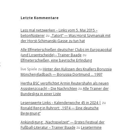
r
Letzte Kommentare
Lass mal netzwerken – Links vom 5. Mai 2015 –
betonflüsterer
zu
„Tatort“ — Was Horst Szymaniak mit
der Horst-Schimanski-Gasse zu tun hat
Alle Elfmeterschießen deutscher Clubs im Europapokal
(und Losentscheide) – Trainer Baade
zu
Elfmeterschießen, eine bayrische Erfindung
g
live Spiele
zu
Hinter den Kulissen des Knallers Borussia
Mönchengladbach — Borussia Dortmund … 1997
Hertha BSC verpflichtet Armin Reutershahn als neuen
Assistenzcoach! – Die Nachrichten
zu
Alle Trainer der
Bundesliga in einer Liste
Lesenswerte Links – Kalenderwoche 45 in 2024 |
zu
Ronald Reng in Ruhrort: „1974 — Eine deutsche
Begegnung“
Ankündigung: „Nachspielzeit“ — Erstes Festival der
Fußball-Literatur – Trainer Baade
zu
Lesetermine