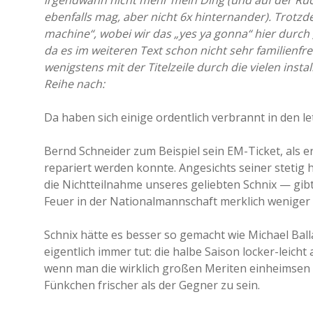
irgendwann nicht mehr mein Ding (und auf der Rück
ebenfalls mag, aber nicht 6x hinternander). Trotzd
machine“, wobei wir das „yes ya gonna“ hier durch „a
da es im weiteren Text schon nicht sehr familienfre
wenigstens mit der Titelzeile durch die vielen instal
Reihe nach:
Da haben sich einige ordentlich verbrannt in den l
Bernd Schneider zum Beispiel sein EM-Ticket, als er 
repariert werden konnte. Angesichts seiner stetig
die Nichtteilnahme unseres geliebten Schnix — gib
Feuer in der Nationalmannschaft merklich weniger 
Schnix hätte es besser so gemacht wie Michael Ball
eigentlich immer tut: die halbe Saison locker-leic
wenn man die wirklich großen Meriten einheimsen k
Fünkchen frischer als der Gegner zu sein.