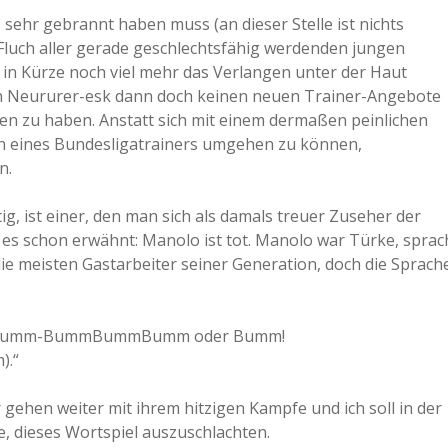
ehr gebrannt haben muss (an dieser Stelle ist nichts
luch aller gerade geschlechtsfähig werdenden jungen
in Kürze noch viel mehr das Verlangen unter der Haut
n Neururer-esk dann doch keinen neuen Trainer-Angebote
en zu haben. Anstatt sich mit einem dermaßen peinlichen
en eines Bundesligatrainers umgehen zu können,
n.
g, ist einer, den man sich als damals treuer Zuseher der
es schon erwähnt: Manolo ist tot. Manolo war Türke, sprac
ie meisten Gastarbeiter seiner Generation, doch die Sprach
mm-Bumm-BummBummBumm oder Bumm!
.“
 gehen weiter mit ihrem hitzigen Kampfe und ich soll in der
e, dieses Wortspiel auszuschlachten.