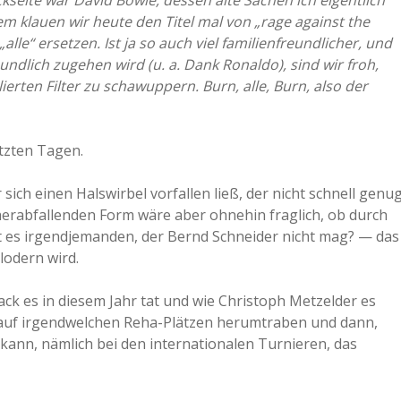
seite war David Bowie, dessen alte Sachen ich eigentlich
em klauen wir heute den Titel mal von „rage against the
a
lle“ ersetzen. Ist ja so auch viel familienfreundlicher, und
undlich zugehen wird (u. a. Dank Ronaldo), sind wir froh,
a
lierten Filter zu schawuppern. Burn, alle, Burn, also der
d
etzten Tagen.
e
sich einen Halswirbel vorfallen ließ, der nicht schnell genu
 herabfallenden Form wäre aber ohnehin fraglich, ob durch
t es irgendjemanden, der Bernd Schneider nicht mag? — das
lodern wird.
ack es in diesem Jahr tat und wie Christoph Metzelder es
ht auf irgendwelchen Reha-Plätzen herumtraben und dann,
ann, nämlich bei den internationalen Turnieren, das