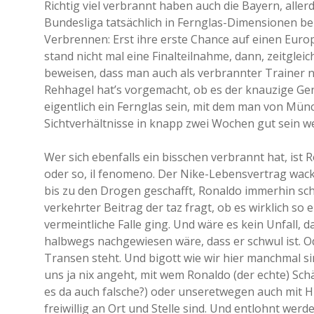
Richtig viel verbrannt haben auch die Bayern, aller
Bundesliga tatsächlich in Fernglas-Dimensionen b
Verbrennen: Erst ihre erste Chance auf einen Euro
stand nicht mal eine Finalteilnahme, dann, zeitgleich
beweisen, dass man auch als verbrannter Trainer 
Rehhagel hat’s vorgemacht, ob es der knauzige Gen
eigentlich ein Fernglas sein, mit dem man von Mün
Sichtverhältnisse in knapp zwei Wochen gut sein we
Wer sich ebenfalls ein bisschen verbrannt hat, ist 
oder so, il fenomeno. Der Nike-Lebensvertrag wackel
bis zu den Drogen geschafft, Ronaldo immerhin sch
verkehrter Beitrag der taz fragt, ob es wirklich so
vermeintliche Falle ging. Und wäre es kein Unfall,
halbwegs nachgewiesen wäre, dass er schwul ist. O
Transen steht. Und bigott wie wir hier manchmal si
uns ja nix angeht, mit wem Ronaldo (der echte) Schä
es da auch falsche?) oder unseretwegen auch mit H
freiwillig an Ort und Stelle sind. Und entlohnt wer