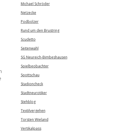
Michael Schröder
Netzecke
Podbolzer
Rund um den Brustring
Scudetto
Seitenwahl
SG Neureich-Bimbeshausen
Spielbeobachter
h
Spottschau
e
Stadioncheck
Stadtneurotiker
Stehblog
Textilvergehen
Torsten Wieland
Vertikalpass