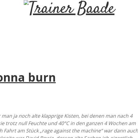
T
r
a
i
gonna burn
n
e
r
r man ja noch alte klapprige Kisten, bei denen man nach 4
sie trotz null Feuchte und 40°C in den ganzen 4 Wochen am
B
h Fahrt am Stück „rage against the machine“ war dann auc