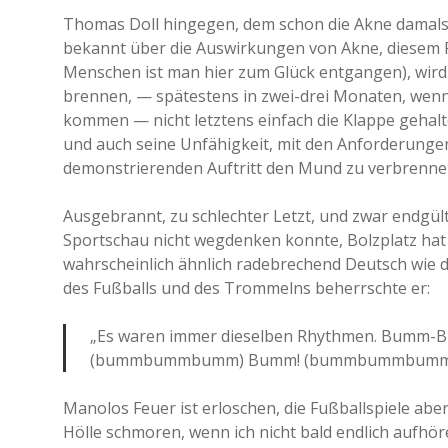
Thomas Doll hingegen, dem schon die Akne damals s
bekannt über die Auswirkungen von Akne, diesem F
Menschen ist man hier zum Glück entgangen), wird 
brennen, — spätestens in zwei-drei Monaten, wen
kommen — nicht letztens einfach die Klappe gehalt
und auch seine Unfähigkeit, mit den Anforderung
demonstrierenden Auftritt den Mund zu verbrenne
Ausgebrannt, zu schlechter Letzt, und zwar endgülti
Sportschau nicht wegdenken konnte, Bolzplatz hat 
wahrscheinlich ähnlich radebrechend Deutsch wie d
des Fußballs und des Trommelns beherrschte er:
„Es waren immer dieselben Rhythmen. Bu
(bummbummbumm) Bumm! (bummbummbumm)
Manolos Feuer ist erloschen, die Fußballspiele aber
Hölle schmoren, wenn ich nicht bald endlich aufhör