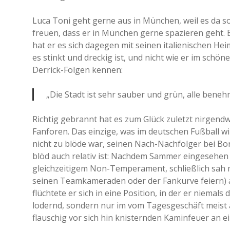
Luca Toni geht gerne aus in München, weil es da s
freuen, dass er in München gerne spazieren geht. E
hat er es sich dagegen mit seinen italienischen He
es stinkt und dreckig ist, und nicht wie er im schö
Derrick-Folgen kennen:
„Die Stadt ist sehr sauber und grün, alle benehm
Richtig gebrannt hat es zum Glück zuletzt nirgend
Fanforen. Das einzige, was im deutschen Fußball wi
nicht zu blöde war, seinen Nach-Nachfolger bei Bo
blöd auch relativ ist: Nachdem Sammer eingesehen 
gleichzeitigem Non-Temperament, schließlich sah m
seinen Teamkameraden oder der Fankurve feiern) al
flüchtete er sich in eine Position, in der er niema
lodernd, sondern nur im vom Tagesgeschäft meist 
flauschig vor sich hin knisternden Kaminfeuer an