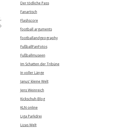
Der tödliche Pass
Fanartisch
,
Flashscore
o
football arguments
footballandgeography
FußballFanFotos
Fußballmuseen
Im Schatten der Tribüne
In voller Länge
Janus' kleine Welt
Jens Weinreich
Kickschuh-Blog
KLN online
Liga Parkdrei
Lizas Welt