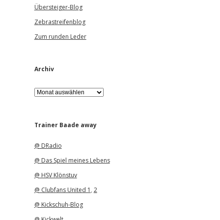
Übersteiger-Blog
Zebrastreifenblog
Zum runden Leder
Archiv
A
r
c
h
i
Trainer Baade away
v
@ DRadio
@ Das Spiel meines Lebens
@ HSV Klönstuv
@ Clubfans United 1
,
2
@ Kickschuh-Blog
@ Kickwelt