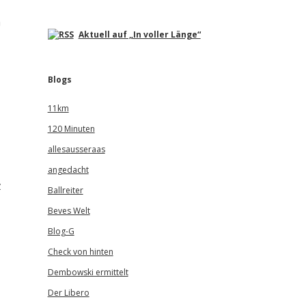
m
Aktuell auf „In voller Länge“
Blogs
11km
120 Minuten
allesausseraas
angedacht
z
Ballreiter
Beves Welt
Blog-G
Check von hinten
Dembowski ermittelt
Der Libero