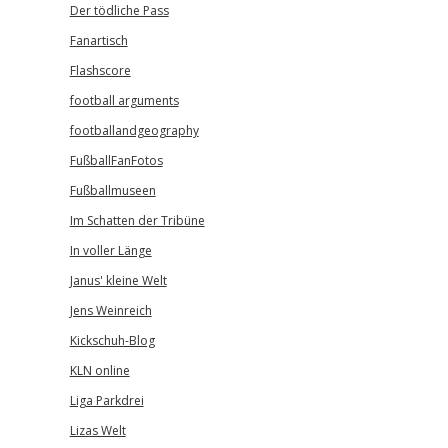
Der tödliche Pass
Fanartisch
Flashscore
football arguments
footballandgeography
FußballFanFotos
Fußballmuseen
Im Schatten der Tribüne
In voller Länge
Janus' kleine Welt
Jens Weinreich
Kickschuh-Blog
KLN online
Liga Parkdrei
Lizas Welt