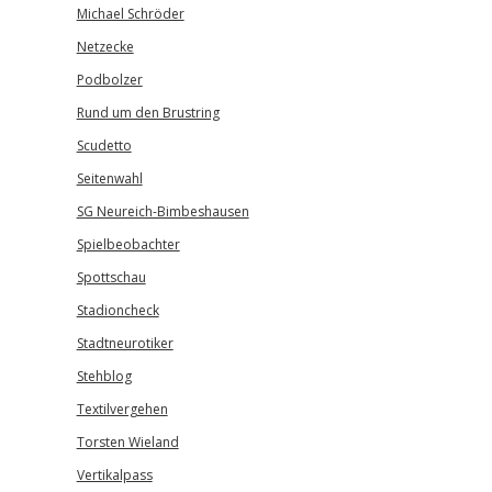
Michael Schröder
Netzecke
Podbolzer
Rund um den Brustring
Scudetto
Seitenwahl
SG Neureich-Bimbeshausen
Spielbeobachter
Spottschau
Stadioncheck
Stadtneurotiker
Stehblog
Textilvergehen
Torsten Wieland
Vertikalpass