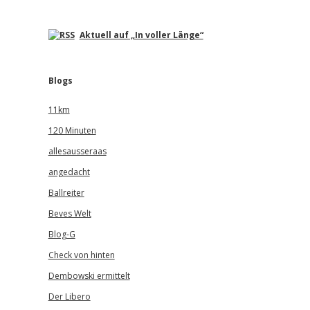
Aktuell auf „In voller Länge“
Blogs
11km
120 Minuten
allesausseraas
angedacht
Ballreiter
Beves Welt
Blog-G
Check von hinten
Dembowski ermittelt
Der Libero