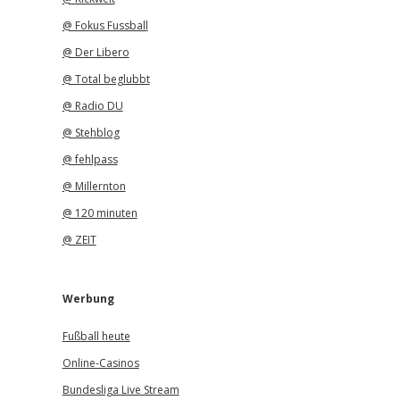
@ Fokus Fussball
@ Der Libero
@ Total beglubbt
@ Radio DU
@ Stehblog
@ fehlpass
@ Millernton
@ 120 minuten
@ ZEIT
Werbung
Fußball heute
Online-Casinos
Bundesliga Live Stream