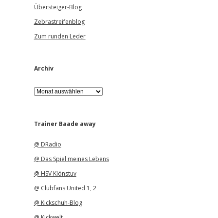
Übersteiger-Blog
Zebrastreifenblog
Zum runden Leder
Archiv
A
r
c
h
i
Trainer Baade away
v
@ DRadio
@ Das Spiel meines Lebens
@ HSV Klönstuv
@ Clubfans United 1
,
2
@ Kickschuh-Blog
@ Kickwelt