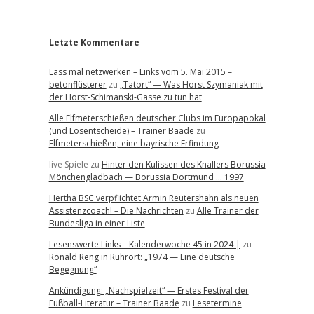
r
Letzte Kommentare
Lass mal netzwerken – Links vom 5. Mai 2015 –
betonflüsterer
zu
„Tatort“ — Was Horst Szymaniak mit
der Horst-Schimanski-Gasse zu tun hat
Alle Elfmeterschießen deutscher Clubs im Europapokal
(und Losentscheide) – Trainer Baade
zu
Elfmeterschießen, eine bayrische Erfindung
live Spiele
zu
Hinter den Kulissen des Knallers Borussia
Mönchengladbach — Borussia Dortmund … 1997
Hertha BSC verpflichtet Armin Reutershahn als neuen
Assistenzcoach! – Die Nachrichten
zu
Alle Trainer der
Bundesliga in einer Liste
Lesenswerte Links – Kalenderwoche 45 in 2024 |
zu
Ronald Reng in Ruhrort: „1974 — Eine deutsche
Begegnung“
Ankündigung: „Nachspielzeit“ — Erstes Festival der
Fußball-Literatur – Trainer Baade
zu
Lesetermine