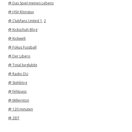
@ Das Spiel meines Lebens
@ HSV Klönstuv
@ Clubfans United 1
,
2
@ Kickschuh-Blog
@ Kickwelt
@ Fokus Fussball
@ Der Libero
@ Total beglubbt
@ Radio DU
@ Stehblog
@ fehlpass
@ Millernton
@ 120 minuten
@ ZEIT