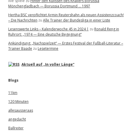
live Spiele
zu
Hinter den Kulissen des Knallers Borussia
Mönchengladbach — Borussia Dortmund … 1997
Hertha BSC verpflichtet Armin Reutershahn als neuen Assistenzcoach!
– Die Nachrichten
zu
Alle Trainer der Bundesliga in einer Liste
Lesenswerte Links – Kalenderwoche 45 in 2024 |
zu
Ronald Reng in
Ruhrort: „1974 — Eine deutsche Begegnung“
Ankündigung: „Nachspielzeit“ — Erstes Festival der Fußball-Literatur –
Trainer Baade
zu
Lesetermine
Aktuell auf „In voller Länge“
Blogs
11km
120 Minuten
allesausseraas
angedacht
Ballreiter