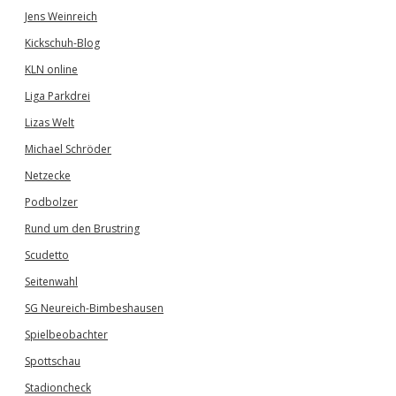
Jens Weinreich
Kickschuh-Blog
KLN online
Liga Parkdrei
Lizas Welt
Michael Schröder
Netzecke
Podbolzer
Rund um den Brustring
Scudetto
Seitenwahl
SG Neureich-Bimbeshausen
Spielbeobachter
Spottschau
Stadioncheck