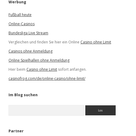
Werbung
Fußball heute
Online-Casinos
Bundesliga Live Stream
Vergleichen und finden Sie hier ein Online
Casino ohne Limit
Casinos ohne Anmeldung
Online Spielhallen ohne Anmeldung
Hier beim
Casino ohne Limit
sofort anfangen.
casinofrog.com/de/online-casino/ohne-limit/
Im Blog suchen
S
u
c
h
e
Partner
n