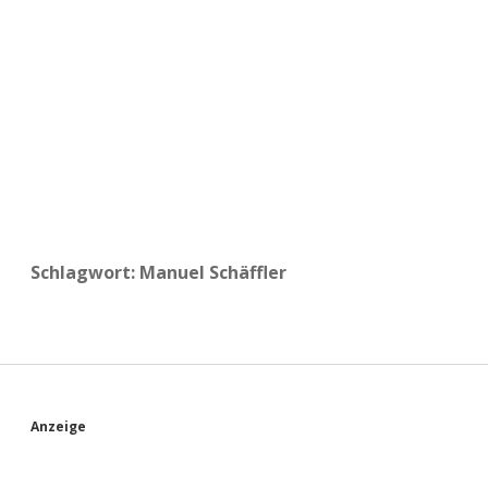
a
d
e
Schlagwort:
Manuel Schäffler
S
Anzeige