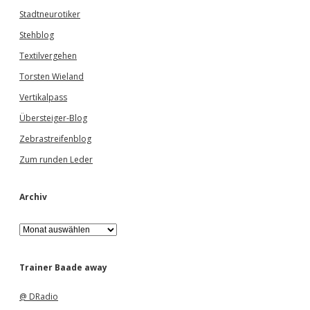
Stadtneurotiker
Stehblog
Textilvergehen
Torsten Wieland
Vertikalpass
Übersteiger-Blog
Zebrastreifenblog
Zum runden Leder
Archiv
A
r
c
h
Trainer Baade away
i
v
@ DRadio