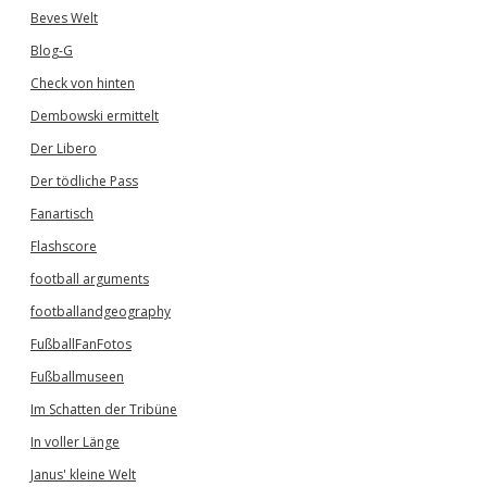
Beves Welt
Blog-G
Check von hinten
Dembowski ermittelt
Der Libero
Der tödliche Pass
Fanartisch
Flashscore
football arguments
footballandgeography
FußballFanFotos
Fußballmuseen
Im Schatten der Tribüne
In voller Länge
Janus' kleine Welt