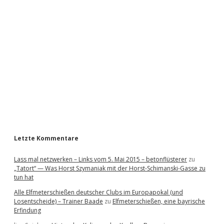
i
d
e
b
a
r
Letzte Kommentare
Lass mal netzwerken – Links vom 5. Mai 2015 – betonflüsterer
zu
„Tatort“ — Was Horst Szymaniak mit der Horst-Schimanski-Gasse zu
tun hat
Alle Elfmeterschießen deutscher Clubs im Europapokal (und
Losentscheide) – Trainer Baade
zu
Elfmeterschießen, eine bayrische
Erfindung