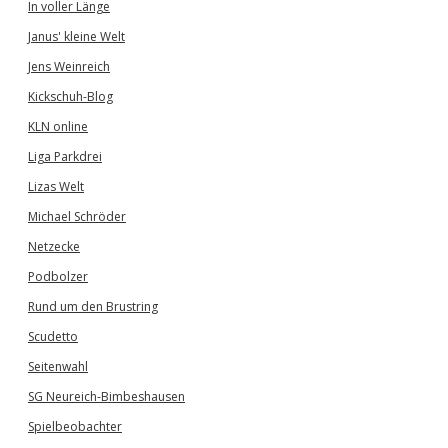
In voller Länge
Janus' kleine Welt
Jens Weinreich
Kickschuh-Blog
KLN online
Liga Parkdrei
Lizas Welt
Michael Schröder
Netzecke
Podbolzer
Rund um den Brustring
Scudetto
Seitenwahl
SG Neureich-Bimbeshausen
Spielbeobachter