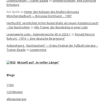
Losentscheide) – Trainer Baade
zu
Elfmeterschießen, eine bayrische
Erfindung
live Spiele
zu
Hinter den Kulissen des Knallers Borussia
Mönchengladbach — Borussia Dortmund … 1997
Hertha BSC verpflichtet Armin Reutershahn als neuen Assistenzcoach!
– Die Nachrichten
zu
Alle Trainer der Bundesliga in einer Liste
Lesenswerte Links – Kalenderwoche 45 in 2024 |
zu
Ronald Reng in
Ruhrort: „1974 — Eine deutsche Begegnung“
Ankündigung: „Nachspielzeit“ — Erstes Festival der Fußball-Literatur –
Trainer Baade
zu
Lesetermine
Aktuell auf „In voller Länge“
Blogs
11km
120 Minuten
allesausseraas