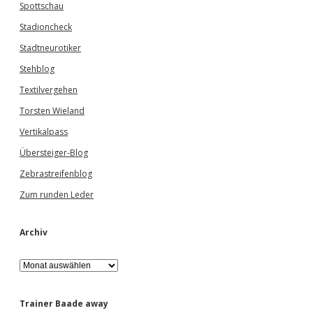
Spottschau
Stadioncheck
Stadtneurotiker
Stehblog
Textilvergehen
Torsten Wieland
Vertikalpass
Übersteiger-Blog
Zebrastreifenblog
Zum runden Leder
Archiv
A
r
c
h
Trainer Baade away
i