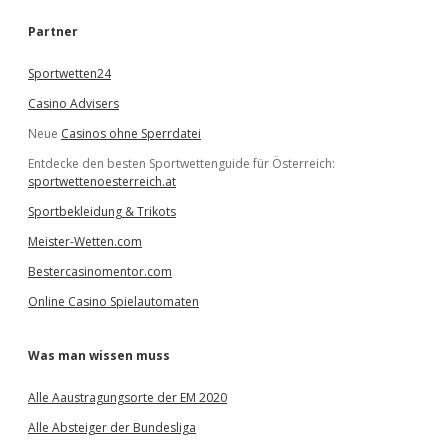
h
e
Partner
n
Sportwetten24
Casino Advisers
Neue
Casinos ohne Sperrdatei
Entdecke den besten Sportwettenguide für Österreich:
sportwettenoesterreich.at
Sportbekleidung & Trikots
Meister-Wetten.com
Bestercasinomentor.com
Online Casino Spielautomaten
Was man wissen muss
Alle Aaustragungsorte der EM 2020
Alle Absteiger der Bundesliga