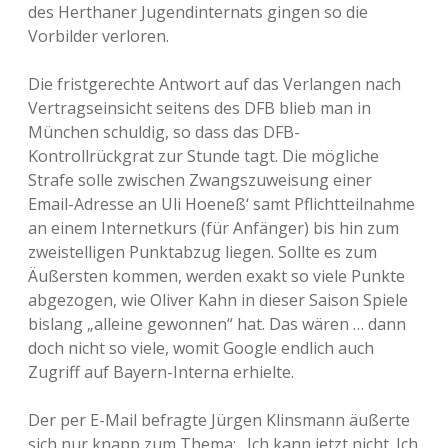
des Herthaner Jugendinternats gingen so die
Vorbilder verloren.
Die fristgerechte Antwort auf das Verlangen nach
Vertragseinsicht seitens des DFB blieb man in
München schuldig, so dass das DFB-
Kontrollrückgrat zur Stunde tagt. Die mögliche
Strafe solle zwischen Zwangszuweisung einer
Email-Adresse an Uli Hoeneß‘ samt Pflichtteilnahme
an einem Internetkurs (für Anfänger) bis hin zum
zweistelligen Punktabzug liegen. Sollte es zum
Äußersten kommen, werden exakt so viele Punkte
abgezogen, wie Oliver Kahn in dieser Saison Spiele
bislang „alleine gewonnen“ hat. Das wären … dann
doch nicht so viele, womit Google endlich auch
Zugriff auf Bayern-Interna erhielte.
Der per E-Mail befragte Jürgen Klinsmann äußerte
sich nur knapp zum Thema: „Ich kann jetzt nicht. Ich