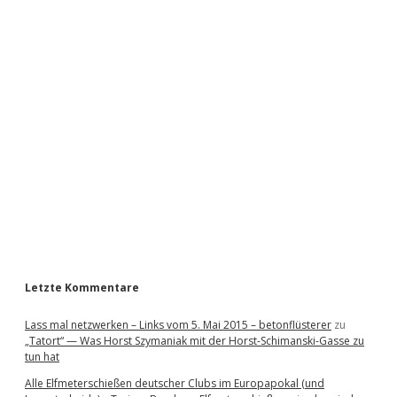
S
i
d
e
b
a
r
Letzte Kommentare
Lass mal netzwerken – Links vom 5. Mai 2015 – betonflüsterer
zu
„Tatort“ — Was Horst Szymaniak mit der Horst-Schimanski-Gasse zu
tun hat
Alle Elfmeterschießen deutscher Clubs im Europapokal (und