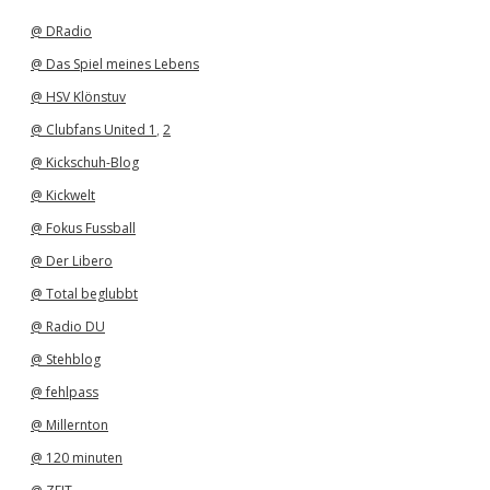
v
@ DRadio
@ Das Spiel meines Lebens
@ HSV Klönstuv
@ Clubfans United 1
,
2
@ Kickschuh-Blog
@ Kickwelt
@ Fokus Fussball
@ Der Libero
@ Total beglubbt
@ Radio DU
@ Stehblog
@ fehlpass
@ Millernton
@ 120 minuten