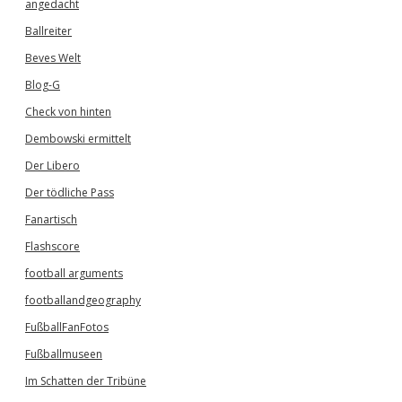
angedacht
Ballreiter
Beves Welt
Blog-G
Check von hinten
Dembowski ermittelt
Der Libero
Der tödliche Pass
Fanartisch
Flashscore
football arguments
footballandgeography
FußballFanFotos
Fußballmuseen
Im Schatten der Tribüne