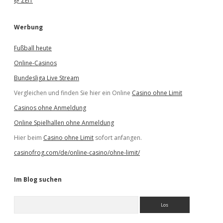
@ ZEIT
Werbung
Fußball heute
Online-Casinos
Bundesliga Live Stream
Vergleichen und finden Sie hier ein Online
Casino ohne Limit
Casinos ohne Anmeldung
Online Spielhallen ohne Anmeldung
Hier beim
Casino ohne Limit
sofort anfangen.
casinofrog.com/de/online-casino/ohne-limit/
Im Blog suchen
S
u
c