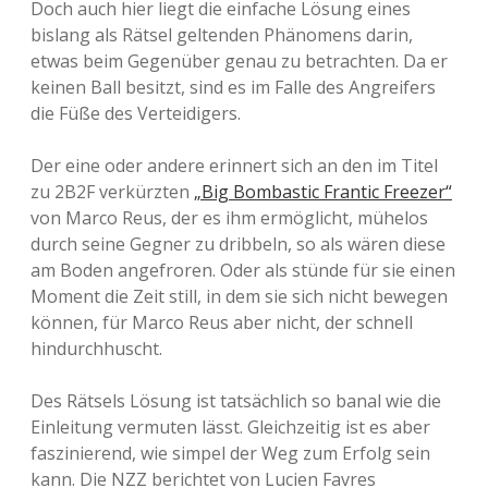
n
Doch auch hier liegt die einfache Lösung eines
k
bislang als Rätsel geltenden Phänomens darin,
r
etwas beim Gegenüber genau zu betrachten. Da er
e
i
keinen Ball besitzt, sind es im Falle des Angreifers
c
die Füße des Verteidigers.
h
1
:
Der eine oder andere erinnert sich an den im Titel
2
zu 2B2F verkürzten
„Big Bombastic Frantic Freezer“
von Marco Reus, der es ihm ermöglicht, mühelos
durch seine Gegner zu dribbeln, so als wären diese
am Boden angefroren. Oder als stünde für sie einen
Moment die Zeit still, in dem sie sich nicht bewegen
können, für Marco Reus aber nicht, der schnell
hindurchhuscht.
Des Rätsels Lösung ist tatsächlich so banal wie die
Einleitung vermuten lässt. Gleichzeitig ist es aber
faszinierend, wie simpel der Weg zum Erfolg sein
kann. Die NZZ berichtet von Lucien Favres