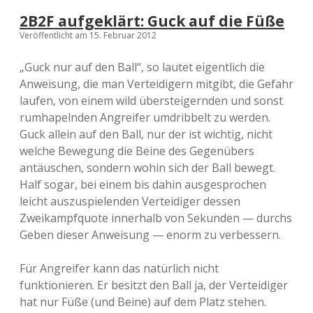
B
2B2F aufgeklärt: Guck auf die Füße
r
Veröffentlicht am 15. Februar 2012
ê
m
e
„Guck nur auf den Ball“, so lautet eigentlich die
<
Anweisung, die man Verteidigern mitgibt, die Gefahr
b
laufen, von einem wild übersteigernden und sonst
r
>
rumhapelnden Angreifer umdribbelt zu werden.
D
Guck allein auf den Ball, nur der ist wichtig, nicht
e
welche Bewegung die Beine des Gegenübers
u
t
antäuschen, sondern wohin sich der Ball bewegt.
s
Half sogar, bei einem bis dahin ausgesprochen
c
leicht auszuspielenden Verteidiger dessen
h
l
Zweikampfquote innerhalb von Sekunden — durchs
a
Geben dieser Anweisung — enorm zu verbessern.
n
d
—
Für Angreifer kann das natürlich nicht
F
funktionieren. Er besitzt den Ball ja, der Verteidiger
r
hat nur Füße (und Beine) auf dem Platz stehen.
a