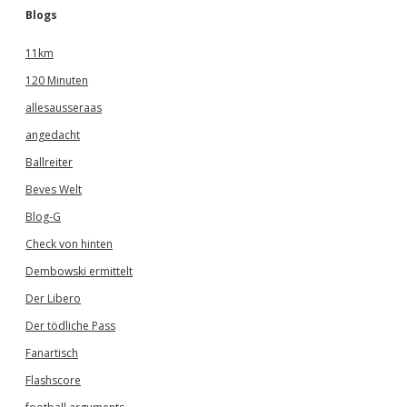
Blogs
11km
120 Minuten
allesausseraas
angedacht
Ballreiter
Beves Welt
Blog-G
Check von hinten
Dembowski ermittelt
Der Libero
Der tödliche Pass
Fanartisch
Flashscore