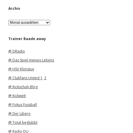
Archiv
A
r
c
h
Trainer Baade away
i
v
@ DRadio
@ Das Spiel meines Lebens
@ HSV Klönstuv
@ Clubfans United 1
,
2
@ Kickschuh-Blog
@ Kickwelt
@ Fokus Fussball
@ Der Libero
@ Total beglubbt
@ Radio DU