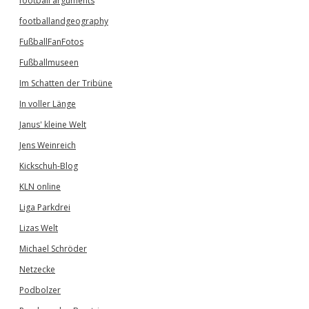
football arguments
footballandgeography
FußballFanFotos
Fußballmuseen
Im Schatten der Tribüne
In voller Länge
Janus' kleine Welt
Jens Weinreich
Kickschuh-Blog
KLN online
Liga Parkdrei
Lizas Welt
Michael Schröder
Netzecke
Podbolzer