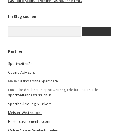
casinofrog.com/de/online-casino/ohne-limit/
Im Blog suchen
S
u
c
h
e
Partner
n
Sportwetten24
Casino Advisers
Neue
Casinos ohne Sperrdatei
Entdecke den besten Sportwettenguide für Österreich:
sportwettenoesterreich.at
Sportbekleidung & Trikots
Meister-Wetten.com
Bestercasinomentor.com
Online Casino Spielautomaten