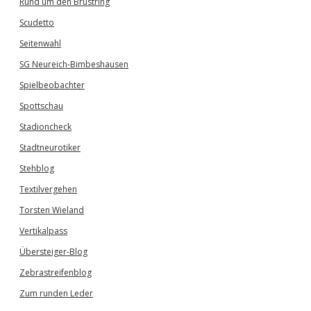
Rund um den Brustring
Scudetto
Seitenwahl
SG Neureich-Bimbeshausen
Spielbeobachter
Spottschau
Stadioncheck
Stadtneurotiker
Stehblog
Textilvergehen
Torsten Wieland
Vertikalpass
Übersteiger-Blog
Zebrastreifenblog
Zum runden Leder