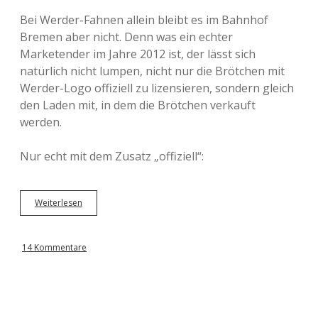
Bei Werder-Fahnen allein bleibt es im Bahnhof
Bremen aber nicht. Denn was ein echter
Marketender im Jahre 2012 ist, der lässt sich
natürlich nicht lumpen, nicht nur die Brötchen mit
Werder-Logo offiziell zu lizensieren, sondern gleich
den Laden mit, in dem die Brötchen verkauft
werden.
Nur echt mit dem Zusatz „offiziell“:
Weiterlesen
U
n
e
s
14 Kommentare
o
i
r
é
e
à