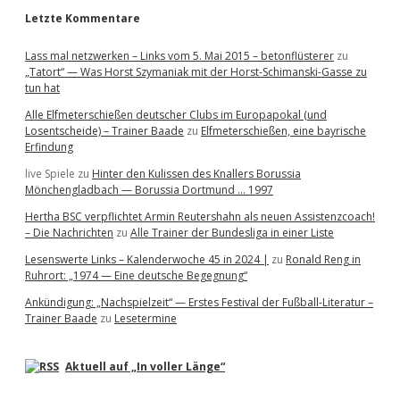
Letzte Kommentare
Lass mal netzwerken – Links vom 5. Mai 2015 – betonflüsterer
zu
„Tatort“ — Was Horst Szymaniak mit der Horst-Schimanski-Gasse zu
tun hat
Alle Elfmeterschießen deutscher Clubs im Europapokal (und
Losentscheide) – Trainer Baade
zu
Elfmeterschießen, eine bayrische
Erfindung
live Spiele
zu
Hinter den Kulissen des Knallers Borussia
Mönchengladbach — Borussia Dortmund … 1997
Hertha BSC verpflichtet Armin Reutershahn als neuen Assistenzcoach!
– Die Nachrichten
zu
Alle Trainer der Bundesliga in einer Liste
Lesenswerte Links – Kalenderwoche 45 in 2024 |
zu
Ronald Reng in
Ruhrort: „1974 — Eine deutsche Begegnung“
Ankündigung: „Nachspielzeit“ — Erstes Festival der Fußball-Literatur –
Trainer Baade
zu
Lesetermine
Aktuell auf „In voller Länge“