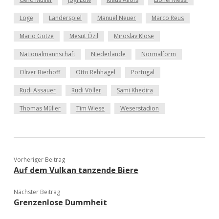
Loge
Länderspiel
Manuel Neuer
Marco Reus
Mario Götze
Mesut Özil
Miroslav Klose
Nationalmannschaft
Niederlande
Normalform
Oliver Bierhoff
Otto Rehhagel
Portugal
Rudi Assauer
Rudi Völler
Sami Khedira
Thomas Müller
Tim Wiese
Weserstadion
Vorheriger Beitrag
Auf dem Vulkan tanzende Biere
Nächster Beitrag
Grenzenlose Dummheit