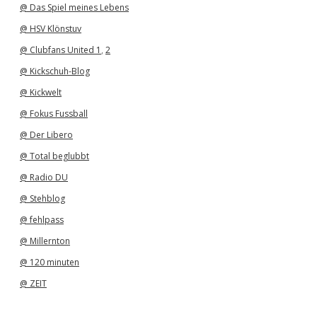
@ Das Spiel meines Lebens
@ HSV Klönstuv
@ Clubfans United 1
,
2
@ Kickschuh-Blog
@ Kickwelt
@ Fokus Fussball
@ Der Libero
@ Total beglubbt
@ Radio DU
@ Stehblog
@ fehlpass
@ Millernton
@ 120 minuten
@ ZEIT