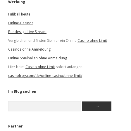
Werbung
Fußball heute
Online-Casinos
Bundesliga Live Stream
Vergleichen und finden Sie hier ein Online
Casino ohne Limit
Casinos ohne Anmeldung
Online Spielhallen ohne Anmeldung
Hier beim
Casino ohne Limit
sofort anfangen.
casinofrog.com/de/online-casino/ohne-limit/
Im Blog suchen
S
u
c
h
e
Partner
n