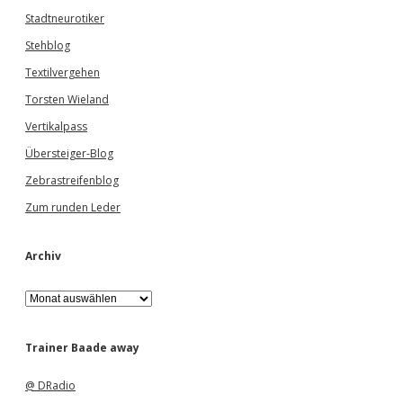
Stadtneurotiker
Stehblog
Textilvergehen
Torsten Wieland
Vertikalpass
Übersteiger-Blog
Zebrastreifenblog
Zum runden Leder
Archiv
A
r
c
h
Trainer Baade away
i
v
@ DRadio