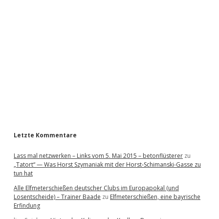
i
d
e
b
a
r
Letzte Kommentare
Lass mal netzwerken – Links vom 5. Mai 2015 – betonflüsterer
zu
„Tatort“ — Was Horst Szymaniak mit der Horst-Schimanski-Gasse zu
tun hat
Alle Elfmeterschießen deutscher Clubs im Europapokal (und
Losentscheide) – Trainer Baade
zu
Elfmeterschießen, eine bayrische
Erfindung