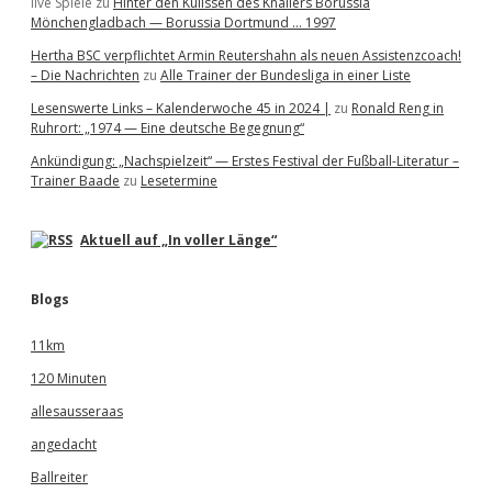
live Spiele
zu
Hinter den Kulissen des Knallers Borussia
Mönchengladbach — Borussia Dortmund … 1997
Hertha BSC verpflichtet Armin Reutershahn als neuen Assistenzcoach!
– Die Nachrichten
zu
Alle Trainer der Bundesliga in einer Liste
Lesenswerte Links – Kalenderwoche 45 in 2024 |
zu
Ronald Reng in
Ruhrort: „1974 — Eine deutsche Begegnung“
Ankündigung: „Nachspielzeit“ — Erstes Festival der Fußball-Literatur –
Trainer Baade
zu
Lesetermine
Aktuell auf „In voller Länge“
Blogs
11km
120 Minuten
allesausseraas
angedacht
Ballreiter