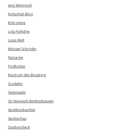
Jens Weinreich
Kickschuh-Blog
KLN online
Liga Parkdrei
Lizas Welt
Michael Schröder
Netzecke
Podbolzer
Rund um den Brustring
Scudetto
Seitenwahl
SG Neureich-Bimbeshausen
Spielbeobachter
Spottschau
Stadioncheck