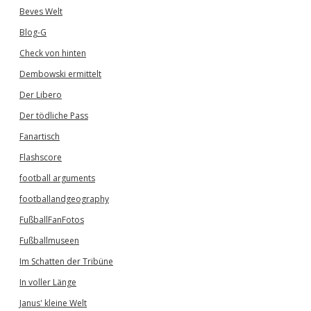
Beves Welt
Blog-G
Check von hinten
Dembowski ermittelt
Der Libero
Der tödliche Pass
Fanartisch
Flashscore
football arguments
footballandgeography
FußballFanFotos
Fußballmuseen
Im Schatten der Tribüne
In voller Länge
Janus' kleine Welt