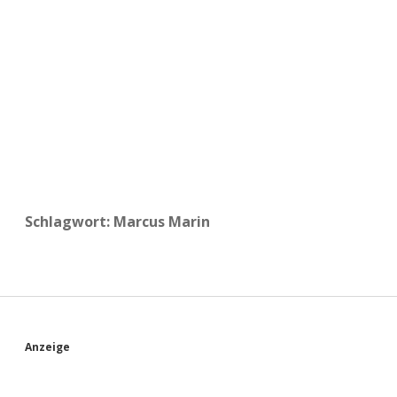
a
d
e
Schlagwort:
Marcus Marin
S
Anzeige