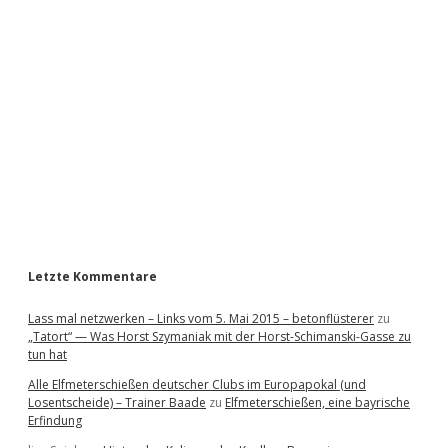
i
d
e
b
a
r
Letzte Kommentare
Lass mal netzwerken – Links vom 5. Mai 2015 – betonflüsterer
zu
„Tatort“ — Was Horst Szymaniak mit der Horst-Schimanski-Gasse zu
tun hat
Alle Elfmeterschießen deutscher Clubs im Europapokal (und
Losentscheide) – Trainer Baade
zu
Elfmeterschießen, eine bayrische
Erfindung