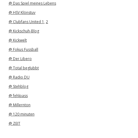
@ Das Spiel meines Lebens
@ HSV Klönstuv
@ Clubfans United 1
,
2
@ Kickschuh-Blog
@ Kickwelt
@ Fokus Fussball
@ Der Libero
@ Total beglubbt
@ Radio DU
@ Stehblog
@ fehlpass
@ Millernton
@ 120 minuten
@ ZEIT