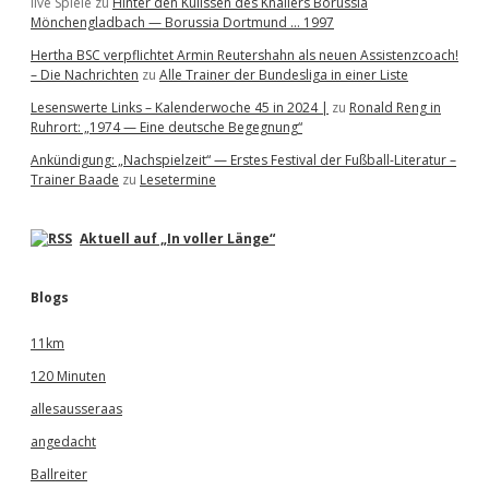
live Spiele
zu
Hinter den Kulissen des Knallers Borussia
Mönchengladbach — Borussia Dortmund … 1997
Hertha BSC verpflichtet Armin Reutershahn als neuen Assistenzcoach!
– Die Nachrichten
zu
Alle Trainer der Bundesliga in einer Liste
Lesenswerte Links – Kalenderwoche 45 in 2024 |
zu
Ronald Reng in
Ruhrort: „1974 — Eine deutsche Begegnung“
Ankündigung: „Nachspielzeit“ — Erstes Festival der Fußball-Literatur –
Trainer Baade
zu
Lesetermine
Aktuell auf „In voller Länge“
Blogs
11km
120 Minuten
allesausseraas
angedacht
Ballreiter