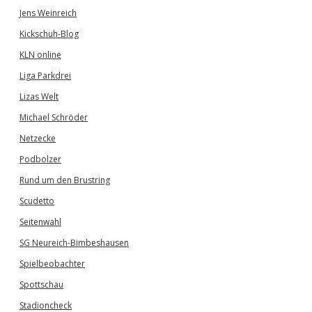
Jens Weinreich
Kickschuh-Blog
KLN online
Liga Parkdrei
Lizas Welt
Michael Schröder
Netzecke
Podbolzer
Rund um den Brustring
Scudetto
Seitenwahl
SG Neureich-Bimbeshausen
Spielbeobachter
Spottschau
Stadioncheck