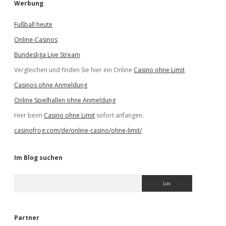
Werbung
Fußball heute
Online-Casinos
Bundesliga Live Stream
Vergleichen und finden Sie hier ein Online
Casino ohne Limit
Casinos ohne Anmeldung
Online Spielhallen ohne Anmeldung
Hier beim
Casino ohne Limit
sofort anfangen.
casinofrog.com/de/online-casino/ohne-limit/
Im Blog suchen
S
u
c
h
e
Partner
n