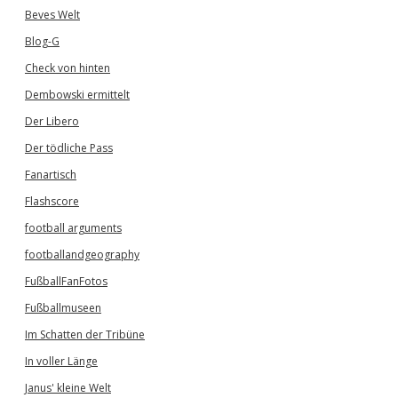
Beves Welt
Blog-G
Check von hinten
Dembowski ermittelt
Der Libero
Der tödliche Pass
Fanartisch
Flashscore
football arguments
footballandgeography
FußballFanFotos
Fußballmuseen
Im Schatten der Tribüne
In voller Länge
Janus' kleine Welt