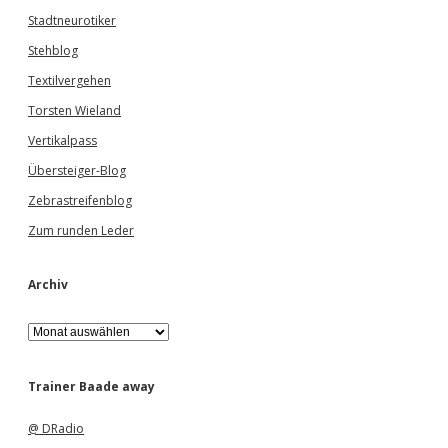
Stadtneurotiker
Stehblog
Textilvergehen
Torsten Wieland
Vertikalpass
Übersteiger-Blog
Zebrastreifenblog
Zum runden Leder
Archiv
A
r
c
h
Trainer Baade away
i
v
@ DRadio