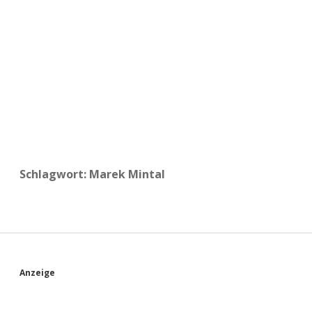
a
d
e
Schlagwort:
Marek Mintal
S
Anzeige