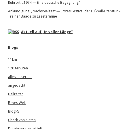
Ruhrort: „1974 — Eine deutsche Begegnung“
Ankündigung: „Nachspielzeit“ — Erstes Festival der Fußball-Literatur –
Trainer Baade
zu
Lesetermine
Aktuell auf „In voller Länge“
Blogs
11km
120 Minuten
allesausseraas
angedacht
Ballreiter
Beves Welt
Blog-G
Check von hinten
Dembowski ermittelt