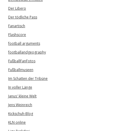
Der Libero
Der tödliche Pass
Fanartisch
Flashscore
football arguments
footballandgeography
FußballFanFotos
Fußballmuseen
Im Schatten der Tribüne
In voller Länge
Janus' kleine Welt
Jens Weinreich
Kickschuh-Blog
KLN online