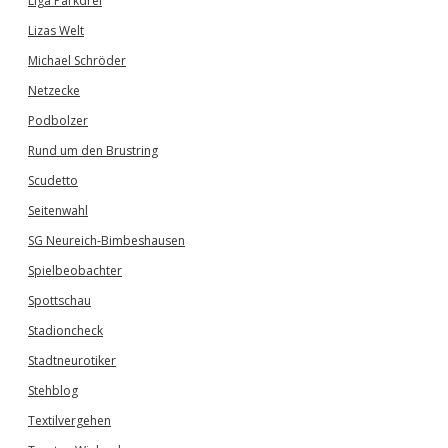
Liga Parkdrei
Lizas Welt
Michael Schröder
Netzecke
Podbolzer
Rund um den Brustring
Scudetto
Seitenwahl
SG Neureich-Bimbeshausen
Spielbeobachter
Spottschau
Stadioncheck
Stadtneurotiker
Stehblog
Textilvergehen