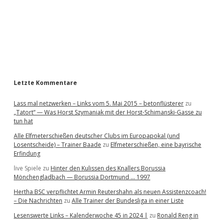
b
a
r
Letzte Kommentare
Lass mal netzwerken – Links vom 5. Mai 2015 – betonflüsterer
zu
„Tatort“ — Was Horst Szymaniak mit der Horst-Schimanski-Gasse zu
tun hat
Alle Elfmeterschießen deutscher Clubs im Europapokal (und
Losentscheide) – Trainer Baade
zu
Elfmeterschießen, eine bayrische
Erfindung
live Spiele
zu
Hinter den Kulissen des Knallers Borussia
Mönchengladbach — Borussia Dortmund … 1997
Hertha BSC verpflichtet Armin Reutershahn als neuen Assistenzcoach!
– Die Nachrichten
zu
Alle Trainer der Bundesliga in einer Liste
Lesenswerte Links – Kalenderwoche 45 in 2024 |
zu
Ronald Reng in