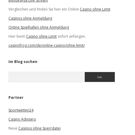
Bundesliga Live Stream
Vergleichen und finden Sie hier ein Online
Casino ohne Limit
Casinos ohne Anmeldung
Online Spielhallen ohne Anmeldung
Hier beim
Casino ohne Limit
sofort anfangen.
casinofrog.com/de/online-casino/ohne-limit/
Im Blog suchen
S
u
c
h
e
Partner
n
Sportwetten24
Casino Advisers
Neue
Casinos ohne Sperrdatei