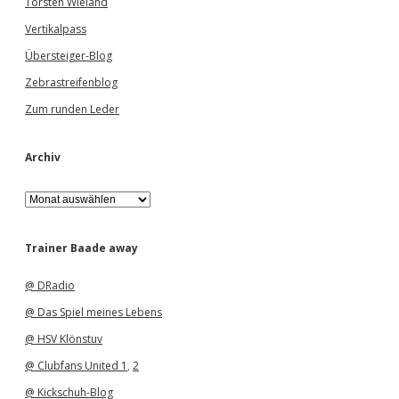
Torsten Wieland
Vertikalpass
Übersteiger-Blog
Zebrastreifenblog
Zum runden Leder
Archiv
A
r
c
h
Trainer Baade away
i
v
@ DRadio
@ Das Spiel meines Lebens
@ HSV Klönstuv
@ Clubfans United 1
,
2
@ Kickschuh-Blog