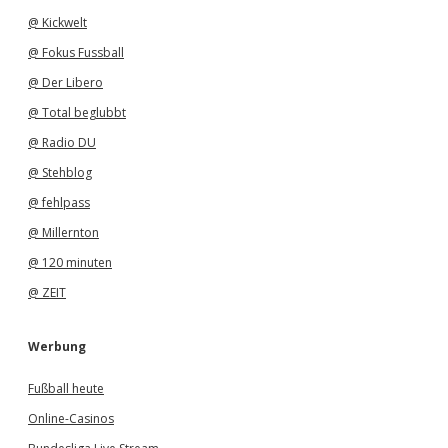
@ Kickwelt
@ Fokus Fussball
@ Der Libero
@ Total beglubbt
@ Radio DU
@ Stehblog
@ fehlpass
@ Millernton
@ 120 minuten
@ ZEIT
Werbung
Fußball heute
Online-Casinos