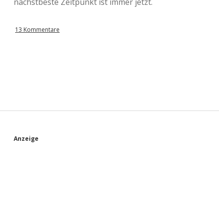
nächstbeste Zeitpunkt ist immer jetzt.
13 Kommentare
S
Anzeige
i
d
e