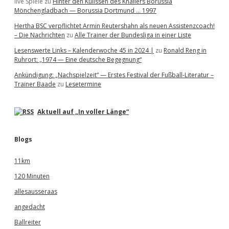
live Spiele
zu
Hinter den Kulissen des Knallers Borussia
Mönchengladbach — Borussia Dortmund … 1997
Hertha BSC verpflichtet Armin Reutershahn als neuen Assistenzcoach!
– Die Nachrichten
zu
Alle Trainer der Bundesliga in einer Liste
Lesenswerte Links – Kalenderwoche 45 in 2024 |
zu
Ronald Reng in
Ruhrort: „1974 — Eine deutsche Begegnung“
Ankündigung: „Nachspielzeit“ — Erstes Festival der Fußball-Literatur –
Trainer Baade
zu
Lesetermine
Aktuell auf „In voller Länge“
Blogs
11km
120 Minuten
allesausseraas
angedacht
Ballreiter