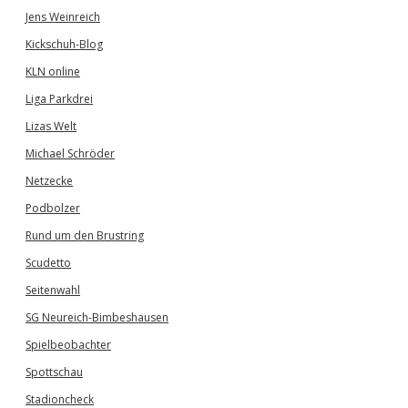
Jens Weinreich
Kickschuh-Blog
KLN online
Liga Parkdrei
Lizas Welt
Michael Schröder
Netzecke
Podbolzer
Rund um den Brustring
Scudetto
Seitenwahl
SG Neureich-Bimbeshausen
Spielbeobachter
Spottschau
Stadioncheck