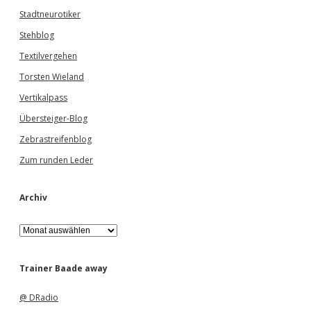
Stadtneurotiker
Stehblog
Textilvergehen
Torsten Wieland
Vertikalpass
Übersteiger-Blog
Zebrastreifenblog
Zum runden Leder
Archiv
A
r
c
h
Trainer Baade away
i
v
@ DRadio