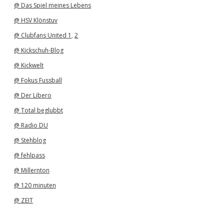
@ Das Spiel meines Lebens
@ HSV Klönstuv
@ Clubfans United 1
,
2
@ Kickschuh-Blog
@ Kickwelt
@ Fokus Fussball
@ Der Libero
@ Total beglubbt
@ Radio DU
@ Stehblog
@ fehlpass
@ Millernton
@ 120 minuten
@ ZEIT