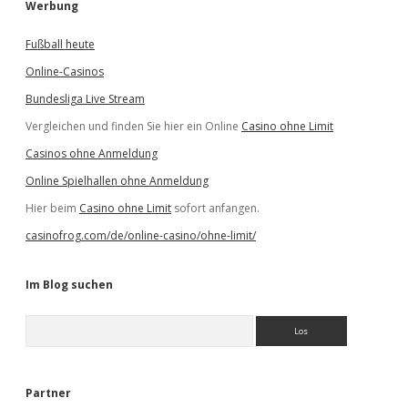
Werbung
Fußball heute
Online-Casinos
Bundesliga Live Stream
Vergleichen und finden Sie hier ein Online
Casino ohne Limit
Casinos ohne Anmeldung
Online Spielhallen ohne Anmeldung
Hier beim
Casino ohne Limit
sofort anfangen.
casinofrog.com/de/online-casino/ohne-limit/
Im Blog suchen
S
u
c
h
e
Partner
n