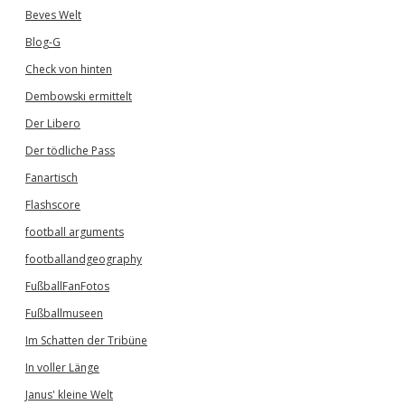
Beves Welt
Blog-G
Check von hinten
Dembowski ermittelt
Der Libero
Der tödliche Pass
Fanartisch
Flashscore
football arguments
footballandgeography
FußballFanFotos
Fußballmuseen
Im Schatten der Tribüne
In voller Länge
Janus' kleine Welt