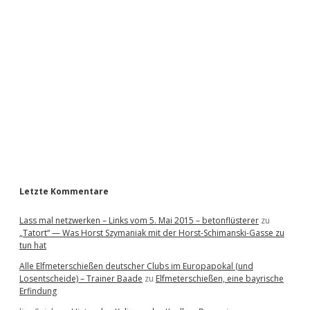
i
d
e
b
a
r
Letzte Kommentare
Lass mal netzwerken – Links vom 5. Mai 2015 – betonflüsterer
zu
„Tatort“ — Was Horst Szymaniak mit der Horst-Schimanski-Gasse zu
tun hat
Alle Elfmeterschießen deutscher Clubs im Europapokal (und
Losentscheide) – Trainer Baade
zu
Elfmeterschießen, eine bayrische
Erfindung