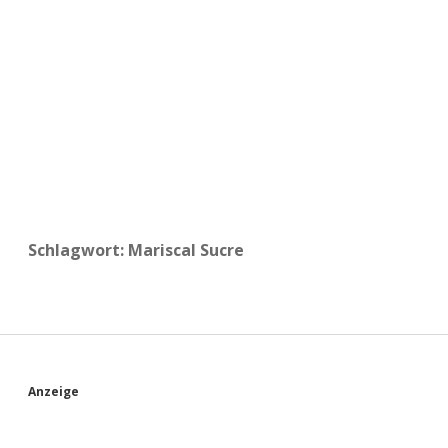
a
d
e
Schlagwort:
Mariscal Sucre
S
Anzeige