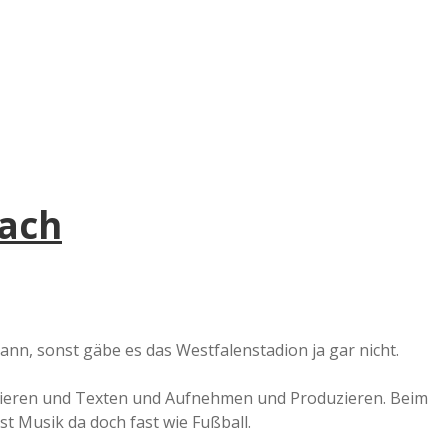
e
r
B
a
fach
a
d
e
ann, sonst gäbe es das Westfalenstadion ja gar nicht.
nieren und Texten und Aufnehmen und Produzieren. Beim
t Musik da doch fast wie Fußball.