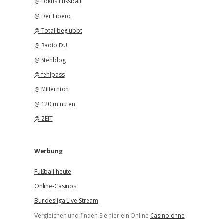
@ Fokus Fussball
@ Der Libero
@ Total beglubbt
@ Radio DU
@ Stehblog
@ fehlpass
@ Millernton
@ 120 minuten
@ ZEIT
Werbung
Fußball heute
Online-Casinos
Bundesliga Live Stream
Vergleichen und finden Sie hier ein Online
Casino ohne