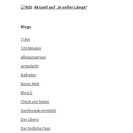
Aktuell auf „In voller Länge“
Blogs
11km
120 Minuten
allesausseraas
angedacht
Ballreiter
Beves Welt
Blog-G
Check von hinten
Dembowski ermittelt
Der Libero
Der tödliche Pass