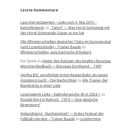
Letzte Kommentare
Lass mal netzwerken – Links vom 5. Mai 2015 –
betonflüsterer
zu
„Tatort“ — Was Horst Szymaniak mit
der Horst-Schimanski-Gasse zu tun hat
Alle Elfmeterschießen deutscher Clubs im Europapokal
(und Losentscheide) – Trainer Baade
zu
Elfmeterschießen, eine bayrische Erfindung
live Spiele
zu
Hinter den Kulissen des Knallers Borussia
Mönchengladbach — Borussia Dortmund … 1997
Hertha BSC verpflichtet Armin Reutershahn als neuen
Assistenzcoach! – Die Nachrichten
zu
Alle Trainer der
Bundesliga in einer Liste
Lesenswerte Links – Kalenderwoche 45 in 2024 |
zu
Ronald Reng in Ruhrort: „1974 — Eine deutsche
Begegnung“
Ankündigung: „Nachspielzeit“ — Erstes Festival der
Fußball-Literatur – Trainer Baade
zu
Lesetermine