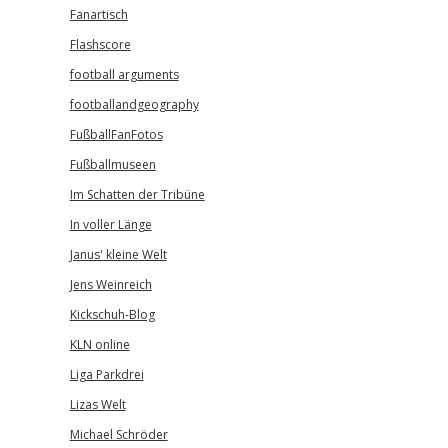
Fanartisch
Flashscore
football arguments
footballandgeography
FußballFanFotos
Fußballmuseen
Im Schatten der Tribüne
In voller Länge
Janus' kleine Welt
Jens Weinreich
Kickschuh-Blog
KLN online
Liga Parkdrei
Lizas Welt
Michael Schröder