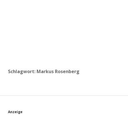
a
d
e
Schlagwort:
Markus Rosenberg
S
Anzeige