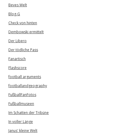
Beves Welt
Blog-G
Check von hinten
Dembowski ermittelt
Der Libero
Der tödliche Pass
Fanartisch
Flashscore
football arguments
footballandgeography
FußballFanFotos
Fußballmuseen
Im Schatten der Tribüne
In voller Länge
Janus' kleine Welt