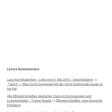
i
d
e
b
a
r
Letzte Kommentare
Lass mal netzwerken – Links vom 5. Mai 2015 – betonflüsterer
zu
„Tatort“ — Was Horst Szymaniak mit der Horst-Schimanski-Gasse zu
tun hat
Alle Elfmeterschießen deutscher Clubs im Europapokal (und
Losentscheide) – Trainer Baade
zu
Elfmeterschießen, eine bayrische
Erfindung