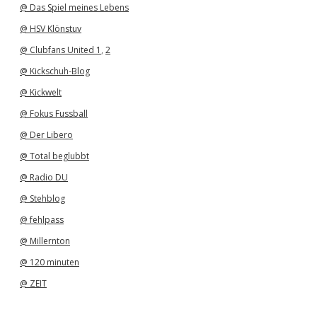
@ Das Spiel meines Lebens
@ HSV Klönstuv
@ Clubfans United 1
,
2
@ Kickschuh-Blog
@ Kickwelt
@ Fokus Fussball
@ Der Libero
@ Total beglubbt
@ Radio DU
@ Stehblog
@ fehlpass
@ Millernton
@ 120 minuten
@ ZEIT