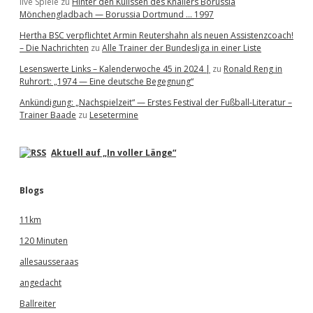
live Spiele
zu
Hinter den Kulissen des Knallers Borussia
Mönchengladbach — Borussia Dortmund … 1997
Hertha BSC verpflichtet Armin Reutershahn als neuen Assistenzcoach!
– Die Nachrichten
zu
Alle Trainer der Bundesliga in einer Liste
Lesenswerte Links – Kalenderwoche 45 in 2024 |
zu
Ronald Reng in
Ruhrort: „1974 — Eine deutsche Begegnung“
Ankündigung: „Nachspielzeit“ — Erstes Festival der Fußball-Literatur –
Trainer Baade
zu
Lesetermine
Aktuell auf „In voller Länge“
Blogs
11km
120 Minuten
allesausseraas
angedacht
Ballreiter