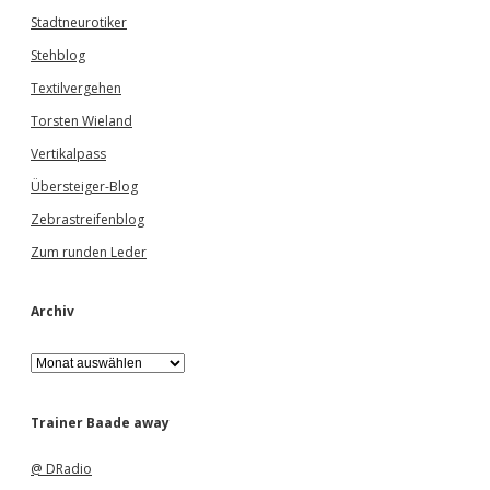
Stadtneurotiker
Stehblog
Textilvergehen
Torsten Wieland
Vertikalpass
Übersteiger-Blog
Zebrastreifenblog
Zum runden Leder
Archiv
A
r
c
h
Trainer Baade away
i
v
@ DRadio