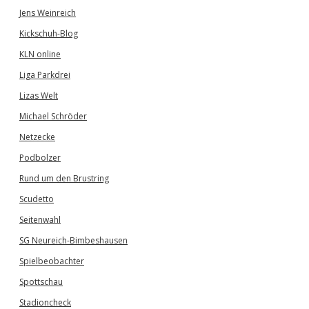
Jens Weinreich
Kickschuh-Blog
KLN online
Liga Parkdrei
Lizas Welt
Michael Schröder
Netzecke
Podbolzer
Rund um den Brustring
Scudetto
Seitenwahl
SG Neureich-Bimbeshausen
Spielbeobachter
Spottschau
Stadioncheck