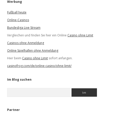
Werbung
Fußball heute
Online-Casinos
Bundesliga Live Stream
Vergleichen und finden Sie hier ein Online
Casino ohne Limit
Casinos ohne Anmeldung
Online Spielhallen ohne Anmeldung
Hier beim
Casino ohne Limit
sofort anfangen.
casinofrog.com/de/online-casino/ohne-limit/
Im Blog suchen
S
u
c
h
e
Partner
n