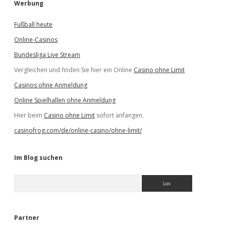
Werbung
Fußball heute
Online-Casinos
Bundesliga Live Stream
Vergleichen und finden Sie hier ein Online
Casino ohne Limit
Casinos ohne Anmeldung
Online Spielhallen ohne Anmeldung
Hier beim
Casino ohne Limit
sofort anfangen.
casinofrog.com/de/online-casino/ohne-limit/
Im Blog suchen
S
u
c
h
e
Partner
n