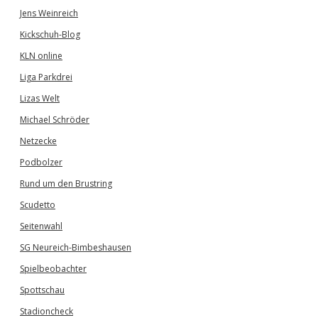
Jens Weinreich
Kickschuh-Blog
KLN online
Liga Parkdrei
Lizas Welt
Michael Schröder
Netzecke
Podbolzer
Rund um den Brustring
Scudetto
Seitenwahl
SG Neureich-Bimbeshausen
Spielbeobachter
Spottschau
Stadioncheck