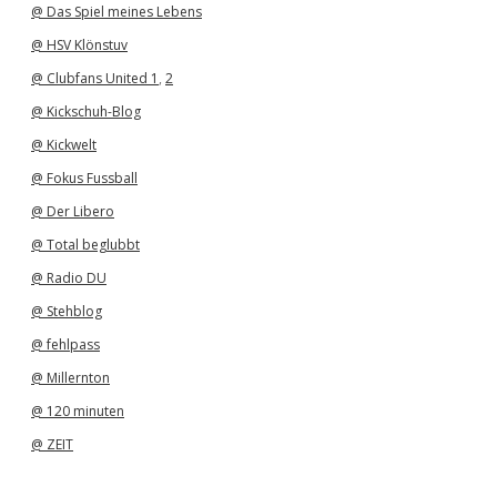
@ Das Spiel meines Lebens
@ HSV Klönstuv
@ Clubfans United 1
,
2
@ Kickschuh-Blog
@ Kickwelt
@ Fokus Fussball
@ Der Libero
@ Total beglubbt
@ Radio DU
@ Stehblog
@ fehlpass
@ Millernton
@ 120 minuten
@ ZEIT