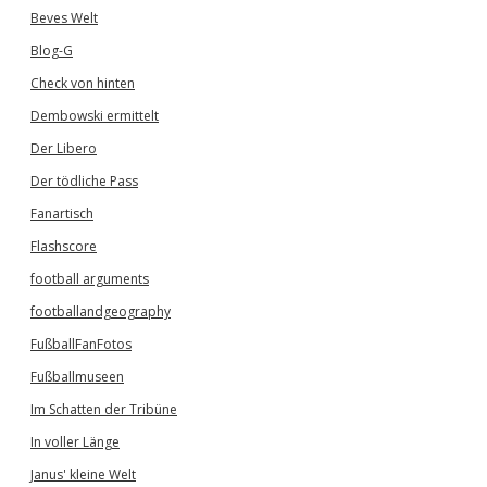
Beves Welt
Blog-G
Check von hinten
Dembowski ermittelt
Der Libero
Der tödliche Pass
Fanartisch
Flashscore
football arguments
footballandgeography
FußballFanFotos
Fußballmuseen
Im Schatten der Tribüne
In voller Länge
Janus' kleine Welt