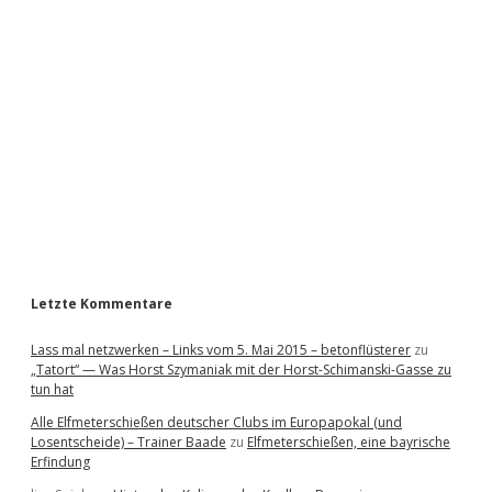
i
d
e
b
a
r
Letzte Kommentare
Lass mal netzwerken – Links vom 5. Mai 2015 – betonflüsterer
zu
„Tatort“ — Was Horst Szymaniak mit der Horst-Schimanski-Gasse zu
tun hat
Alle Elfmeterschießen deutscher Clubs im Europapokal (und
Losentscheide) – Trainer Baade
zu
Elfmeterschießen, eine bayrische
Erfindung