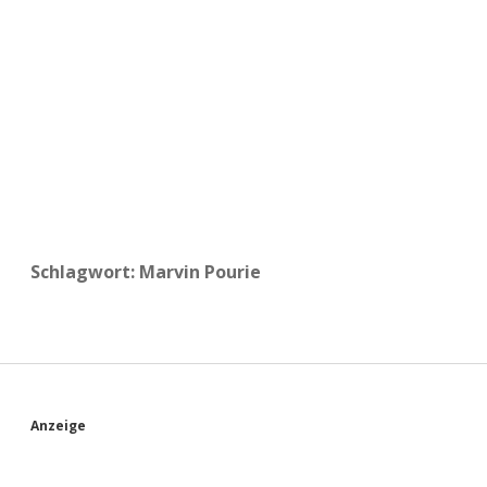
a
d
e
Schlagwort:
Marvin Pourie
S
Anzeige