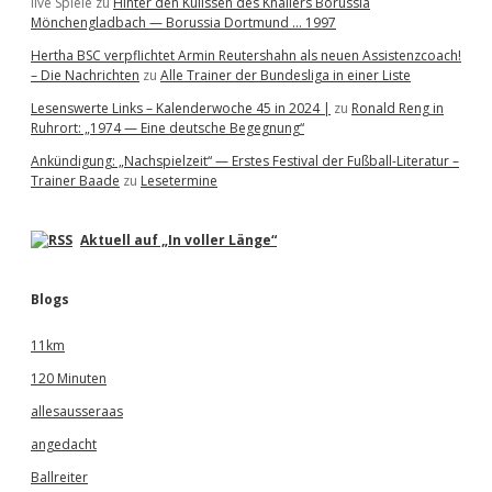
live Spiele
zu
Hinter den Kulissen des Knallers Borussia
Mönchengladbach — Borussia Dortmund … 1997
Hertha BSC verpflichtet Armin Reutershahn als neuen Assistenzcoach!
– Die Nachrichten
zu
Alle Trainer der Bundesliga in einer Liste
Lesenswerte Links – Kalenderwoche 45 in 2024 |
zu
Ronald Reng in
Ruhrort: „1974 — Eine deutsche Begegnung“
Ankündigung: „Nachspielzeit“ — Erstes Festival der Fußball-Literatur –
Trainer Baade
zu
Lesetermine
Aktuell auf „In voller Länge“
Blogs
11km
120 Minuten
allesausseraas
angedacht
Ballreiter