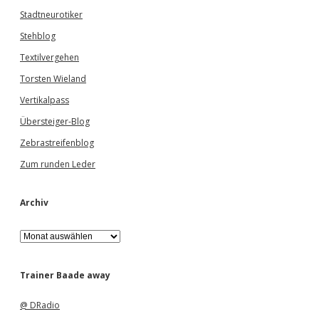
Stadtneurotiker
Stehblog
Textilvergehen
Torsten Wieland
Vertikalpass
Übersteiger-Blog
Zebrastreifenblog
Zum runden Leder
Archiv
A
r
c
h
Trainer Baade away
i
v
@ DRadio