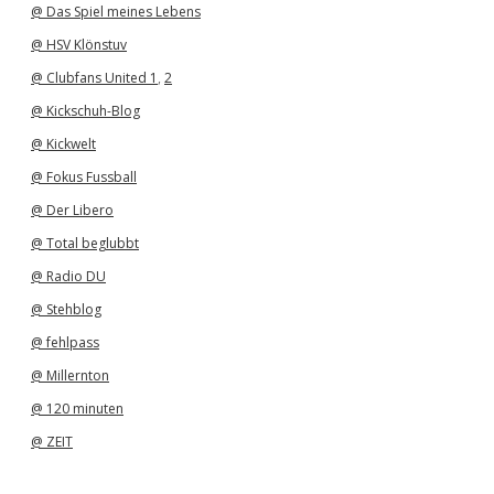
@ Das Spiel meines Lebens
@ HSV Klönstuv
@ Clubfans United 1
,
2
@ Kickschuh-Blog
@ Kickwelt
@ Fokus Fussball
@ Der Libero
@ Total beglubbt
@ Radio DU
@ Stehblog
@ fehlpass
@ Millernton
@ 120 minuten
@ ZEIT