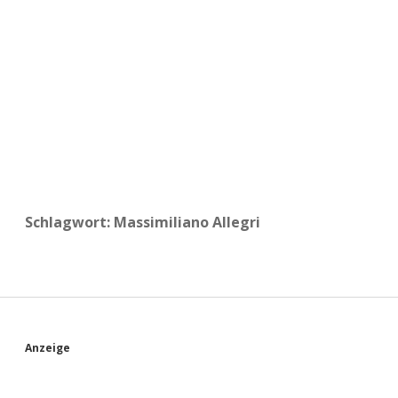
a
d
e
Schlagwort:
Massimiliano Allegri
S
Anzeige