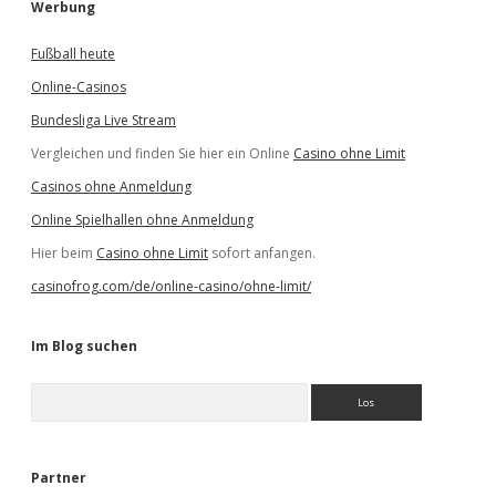
Werbung
Fußball heute
Online-Casinos
Bundesliga Live Stream
Vergleichen und finden Sie hier ein Online
Casino ohne Limit
Casinos ohne Anmeldung
Online Spielhallen ohne Anmeldung
Hier beim
Casino ohne Limit
sofort anfangen.
casinofrog.com/de/online-casino/ohne-limit/
Im Blog suchen
S
u
c
h
e
Partner
n