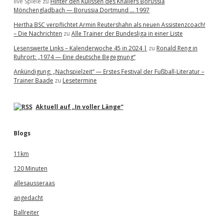
live Spiele
zu
Hinter den Kulissen des Knallers Borussia
Mönchengladbach — Borussia Dortmund … 1997
Hertha BSC verpflichtet Armin Reutershahn als neuen Assistenzcoach!
– Die Nachrichten
zu
Alle Trainer der Bundesliga in einer Liste
Lesenswerte Links – Kalenderwoche 45 in 2024 |
zu
Ronald Reng in
Ruhrort: „1974 — Eine deutsche Begegnung“
Ankündigung: „Nachspielzeit“ — Erstes Festival der Fußball-Literatur –
Trainer Baade
zu
Lesetermine
Aktuell auf „In voller Länge“
Blogs
11km
120 Minuten
allesausseraas
angedacht
Ballreiter