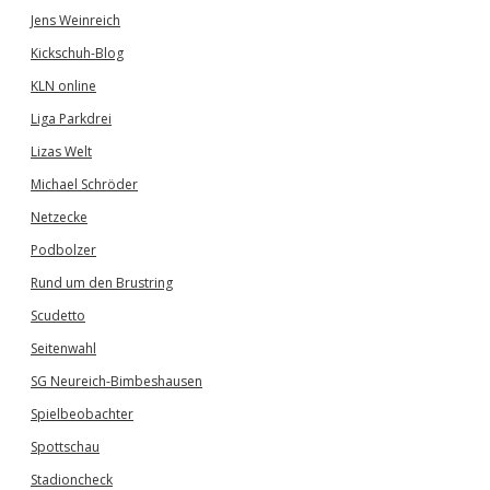
Jens Weinreich
Kickschuh-Blog
KLN online
Liga Parkdrei
Lizas Welt
Michael Schröder
Netzecke
Podbolzer
Rund um den Brustring
Scudetto
Seitenwahl
SG Neureich-Bimbeshausen
Spielbeobachter
Spottschau
Stadioncheck