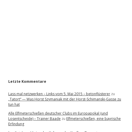
i
d
e
b
a
r
Letzte Kommentare
Lass mal netzwerken – Links vom 5. Mai 2015 – betonflüsterer
zu
„Tatort“ — Was Horst Szymaniak mit der Horst-Schimanski-Gasse zu
tun hat
Alle Elfmeterschießen deutscher Clubs im Europapokal (und
Losentscheide) – Trainer Baade
zu
Elfmeterschießen, eine bayrische
Erfindung