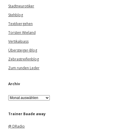
Stadtneurotiker
Stehblog
Textilvergehen
Torsten Wieland
Vertikalpass
Übersteiger-Blog
Zebrastreifenblog
Zum runden Leder
Archiv
A
r
c
h
Trainer Baade away
i
v
@ DRadio