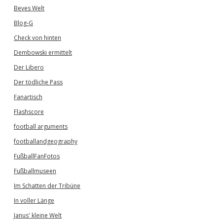
Beves Welt
Blog-G
Check von hinten
Dembowski ermittelt
Der Libero
Der tödliche Pass
Fanartisch
Flashscore
football arguments
footballandgeography
FußballFanFotos
Fußballmuseen
Im Schatten der Tribüne
In voller Länge
Janus' kleine Welt