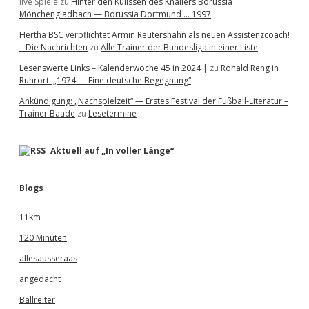
live Spiele
zu
Hinter den Kulissen des Knallers Borussia
Mönchengladbach — Borussia Dortmund … 1997
Hertha BSC verpflichtet Armin Reutershahn als neuen Assistenzcoach!
– Die Nachrichten
zu
Alle Trainer der Bundesliga in einer Liste
Lesenswerte Links – Kalenderwoche 45 in 2024 |
zu
Ronald Reng in
Ruhrort: „1974 — Eine deutsche Begegnung“
Ankündigung: „Nachspielzeit“ — Erstes Festival der Fußball-Literatur –
Trainer Baade
zu
Lesetermine
Aktuell auf „In voller Länge“
Blogs
11km
120 Minuten
allesausseraas
angedacht
Ballreiter