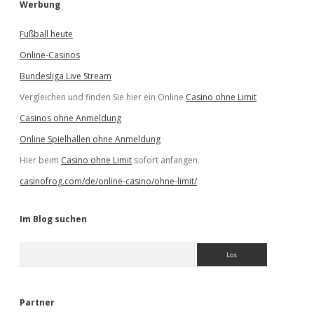
Werbung
Fußball heute
Online-Casinos
Bundesliga Live Stream
Vergleichen und finden Sie hier ein Online
Casino ohne Limit
Casinos ohne Anmeldung
Online Spielhallen ohne Anmeldung
Hier beim
Casino ohne Limit
sofort anfangen.
casinofrog.com/de/online-casino/ohne-limit/
Im Blog suchen
S
u
c
h
e
Partner
n