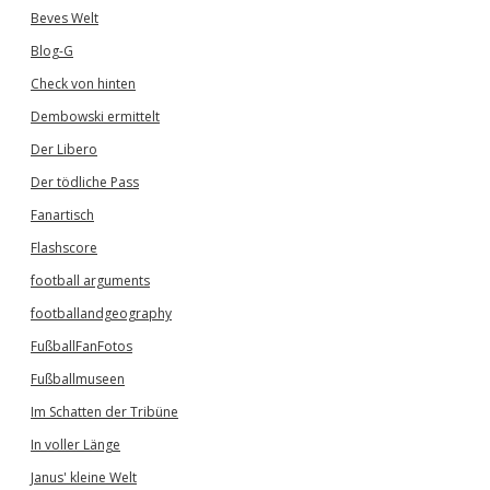
Beves Welt
Blog-G
Check von hinten
Dembowski ermittelt
Der Libero
Der tödliche Pass
Fanartisch
Flashscore
football arguments
footballandgeography
FußballFanFotos
Fußballmuseen
Im Schatten der Tribüne
In voller Länge
Janus' kleine Welt