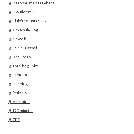
@ Das Spiel meines Lebens
@ HSV Klönstuv
@ Clubfans United 1
,
2
@ Kickschuh-Blog
@ Kickwelt
@ Fokus Fussball
@ Der Libero
@ Total beglubbt
@ Radio DU
@ Stehblog
@ fehlpass
@ Millernton
@ 120 minuten
@ ZEIT