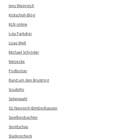
Jens Weinreich
Kickschuh-Blog
KLN online
Liga Parkdrei
Lizas Welt
Michael Schröder
Netzecke
Podbolzer
Rund um den Brustring
Scudetto
Seitenwahl
SG Neureich-Bimbeshausen
Spielbeobachter
Spottschau
Stadioncheck