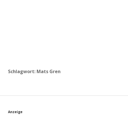
a
d
e
Schlagwort:
Mats Gren
S
Anzeige