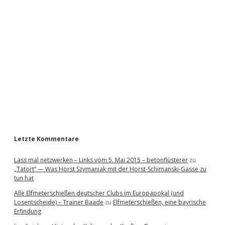
i
d
e
b
a
r
Letzte Kommentare
Lass mal netzwerken – Links vom 5. Mai 2015 – betonflüsterer
zu
„Tatort“ — Was Horst Szymaniak mit der Horst-Schimanski-Gasse zu
tun hat
Alle Elfmeterschießen deutscher Clubs im Europapokal (und
Losentscheide) – Trainer Baade
zu
Elfmeterschießen, eine bayrische
Erfindung