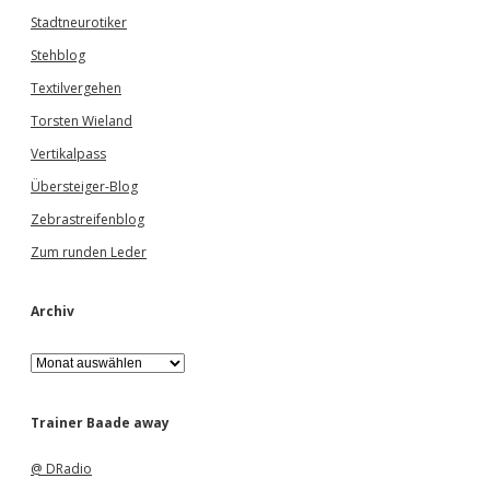
Stadtneurotiker
Stehblog
Textilvergehen
Torsten Wieland
Vertikalpass
Übersteiger-Blog
Zebrastreifenblog
Zum runden Leder
Archiv
A
r
c
h
Trainer Baade away
i
v
@ DRadio