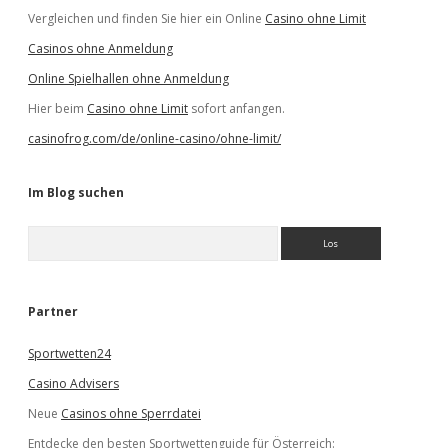
Vergleichen und finden Sie hier ein Online
Casino ohne Limit
Casinos ohne Anmeldung
Online Spielhallen ohne Anmeldung
Hier beim
Casino ohne Limit
sofort anfangen.
casinofrog.com/de/online-casino/ohne-limit/
Im Blog suchen
S
u
c
h
e
Partner
n
Sportwetten24
Casino Advisers
Neue
Casinos ohne Sperrdatei
Entdecke den besten Sportwettenguide für Österreich: