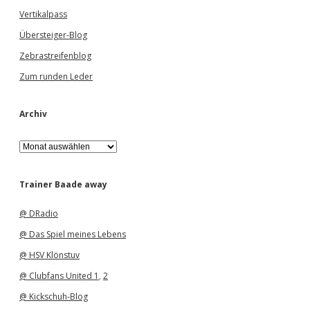
Vertikalpass
Übersteiger-Blog
Zebrastreifenblog
Zum runden Leder
Archiv
A
r
c
h
Trainer Baade away
i
v
@ DRadio
@ Das Spiel meines Lebens
@ HSV Klönstuv
@ Clubfans United 1
,
2
@ Kickschuh-Blog