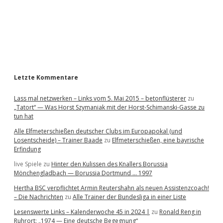
b
a
r
Letzte Kommentare
Lass mal netzwerken – Links vom 5. Mai 2015 – betonflüsterer
zu
„Tatort“ — Was Horst Szymaniak mit der Horst-Schimanski-Gasse zu
tun hat
Alle Elfmeterschießen deutscher Clubs im Europapokal (und
Losentscheide) – Trainer Baade
zu
Elfmeterschießen, eine bayrische
Erfindung
live Spiele
zu
Hinter den Kulissen des Knallers Borussia
Mönchengladbach — Borussia Dortmund … 1997
Hertha BSC verpflichtet Armin Reutershahn als neuen Assistenzcoach!
– Die Nachrichten
zu
Alle Trainer der Bundesliga in einer Liste
Lesenswerte Links – Kalenderwoche 45 in 2024 |
zu
Ronald Reng in
Ruhrort: „1974 — Eine deutsche Begegnung“