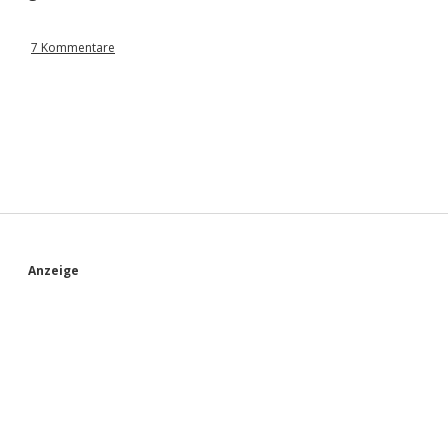
7 Kommentare
S
Anzeige
i
d
e