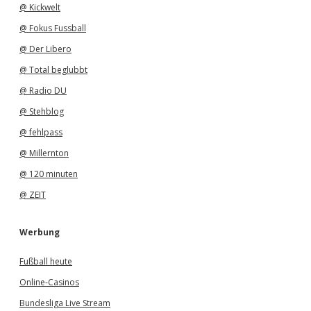
@ Kickwelt
@ Fokus Fussball
@ Der Libero
@ Total beglubbt
@ Radio DU
@ Stehblog
@ fehlpass
@ Millernton
@ 120 minuten
@ ZEIT
Werbung
Fußball heute
Online-Casinos
Bundesliga Live Stream