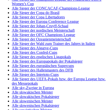
Women’s Cup
Alle Sieger der CONCACAF-Champions-League
Alle Sieger der Copa do Brasil
Alle Sieger der Copa Libertadores
Alle Sieger der Europa Conference League
Alle Sieger der Johan-Cruyff-Schaal
Alle Sieger der nordischen Meisterschaft
Alle Sieger der OFC Champions League
Alle Sieger der Ozeanienmeisterschaft
Alle Sieger der Wahl zum Trainer des Jahres in Italien
Alle Sieger des Algarve-Cups
Alle Sieger des Confed-Cups
Alle Sieger des englischen Ligapokals
Alle Sieger des Europapokals der Pokalsieger
Alle Sieger des europäischen Supercups
Alle Sieger des Hallenmasters des DFB
Alle Sieger des Intertoto-Cups
Alle Sieger des UEFA-Pokals bzw. der Europa League bzw.
des Messepokals
Alle sky-Zweige in Europa
Alle slowakischen Meister
Alle slowakischen Pokalsieger
Alle slowenischen Meister
Alle slowenischen Pokalsieger
Alle sowjetischen Meister