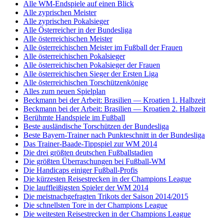
Alle WM-Endspiele auf einen Blick
Alle zyprischen Meister
Alle zyprischen Pokalsieger
Alle Österreicher in der Bundesliga
Alle österreichischen Meister
Alle österreichischen Meister im Fußball der Frauen
Alle österreichischen Pokalsieger
Alle österreichischen Pokalsieger der Frauen
Alle österreichischen Sieger der Ersten Liga
Alle österreichischen Torschützenkönige
Alles zum neuen Spielplan
Beckmann bei der Arbeit: Brasilien — Kroatien 1. Halbzeit
Beckmann bei der Arbeit: Brasilien — Kroatien 2. Halbzeit
Berühmte Handspiele im Fußball
Beste ausländische Torschützen der Bundesliga
Beste Bayern-Trainer nach Punkteschnitt in der Bundesliga
Das Trainer-Baade-Tippspiel zur WM 2014
Die drei größten deutschen Fußballstadien
Die größten Überraschungen bei Fußball-WM
Die Handicaps einiger Fußball-Profis
Die kürzesten Reisestrecken in der Champions League
Die lauffleißigsten Spieler der WM 2014
Die meistnachgefragten Trikots der Saison 2014/2015
Die schnellsten Tore in der Champions League
Die weitesten Reisestrecken in der Champions League