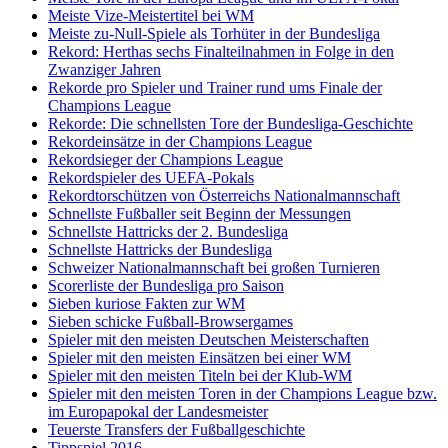
Meiste Vize-Meistertitel bei WM
Meiste zu-Null-Spiele als Torhüter in der Bundesliga
Rekord: Herthas sechs Finalteilnahmen in Folge in den
Zwanziger Jahren
Rekorde pro Spieler und Trainer rund ums Finale der
Champions League
Rekorde: Die schnellsten Tore der Bundesliga-Geschichte
Rekordeinsätze in der Champions League
Rekordsieger der Champions League
Rekordspieler des UEFA-Pokals
Rekordtorschützen von Österreichs Nationalmannschaft
Schnellste Fußballer seit Beginn der Messungen
Schnellste Hattricks der 2. Bundesliga
Schnellste Hattricks der Bundesliga
Schweizer Nationalmannschaft bei großen Turnieren
Scorerliste der Bundesliga pro Saison
Sieben kuriose Fakten zur WM
Sieben schicke Fußball-Browsergames
Spieler mit den meisten Deutschen Meisterschaften
Spieler mit den meisten Einsätzen bei einer WM
Spieler mit den meisten Titeln bei der Klub-WM
Spieler mit den meisten Toren in der Champions League bzw.
im Europapokal der Landesmeister
Teuerste Transfers der Fußballgeschichte
Tippspiel 2016