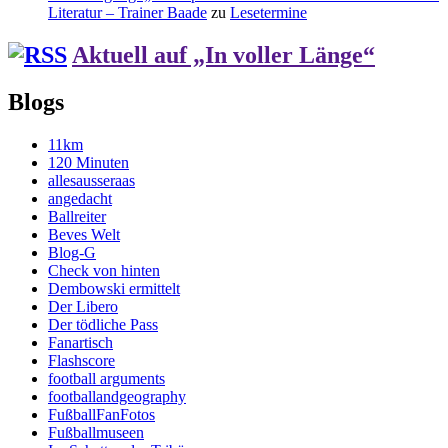
Literatur – Trainer Baade
zu
Lesetermine
Aktuell auf „In voller Länge“
Blogs
11km
120 Minuten
allesausseraas
angedacht
Ballreiter
Beves Welt
Blog-G
Check von hinten
Dembowski ermittelt
Der Libero
Der tödliche Pass
Fanartisch
Flashscore
football arguments
footballandgeography
FußballFanFotos
Fußballmuseen