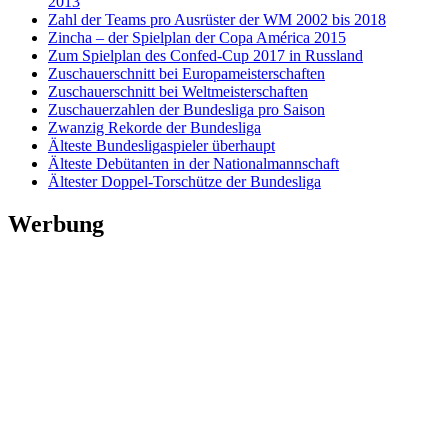
2013
Zahl der Teams pro Ausrüster der WM 2002 bis 2018
Zincha – der Spielplan der Copa América 2015
Zum Spielplan des Confed-Cup 2017 in Russland
Zuschauerschnitt bei Europameisterschaften
Zuschauerschnitt bei Weltmeisterschaften
Zuschauerzahlen der Bundesliga pro Saison
Zwanzig Rekorde der Bundesliga
Älteste Bundesligaspieler überhaupt
Älteste Debütanten in der Nationalmannschaft
Ältester Doppel-Torschütze der Bundesliga
Werbung