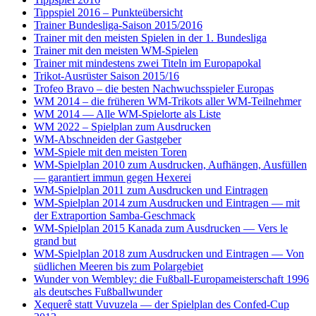
Tippspiel 2016 – Punkteübersicht
Trainer Bundesliga-Saison 2015/2016
Trainer mit den meisten Spielen in der 1. Bundesliga
Trainer mit den meisten WM-Spielen
Trainer mit mindestens zwei Titeln im Europapokal
Trikot-Ausrüster Saison 2015/16
Trofeo Bravo – die besten Nachwuchsspieler Europas
WM 2014 – die früheren WM-Trikots aller WM-Teilnehmer
WM 2014 — Alle WM-Spielorte als Liste
WM 2022 – Spielplan zum Ausdrucken
WM-Abschneiden der Gastgeber
WM-Spiele mit den meisten Toren
WM-Spielplan 2010 zum Ausdrucken, Aufhängen, Ausfüllen
— garantiert immun gegen Hexerei
WM-Spielplan 2011 zum Ausdrucken und Eintragen
WM-Spielplan 2014 zum Ausdrucken und Eintragen — mit
der Extraportion Samba-Geschmack
WM-Spielplan 2015 Kanada zum Ausdrucken — Vers le
grand but
WM-Spielplan 2018 zum Ausdrucken und Eintragen — Von
südlichen Meeren bis zum Polargebiet
Wunder von Wembley: die Fußball-Europameisterschaft 1996
als deutsches Fußballwunder
Xequerê statt Vuvuzela — der Spielplan des Confed-Cup