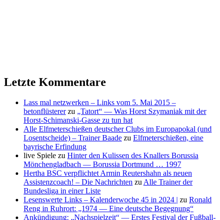
Letzte Kommentare
Lass mal netzwerken – Links vom 5. Mai 2015 –
betonflüsterer
zu
„Tatort“ — Was Horst Szymaniak mit der
Horst-Schimanski-Gasse zu tun hat
Alle Elfmeterschießen deutscher Clubs im Europapokal (und
Losentscheide) – Trainer Baade
zu
Elfmeterschießen, eine
bayrische Erfindung
live Spiele
zu
Hinter den Kulissen des Knallers Borussia
Mönchengladbach — Borussia Dortmund … 1997
Hertha BSC verpflichtet Armin Reutershahn als neuen
Assistenzcoach! – Die Nachrichten
zu
Alle Trainer der
Bundesliga in einer Liste
Lesenswerte Links – Kalenderwoche 45 in 2024 |
zu
Ronald
Reng in Ruhrort: „1974 — Eine deutsche Begegnung“
Ankündigung: „Nachspielzeit“ — Erstes Festival der Fußball-