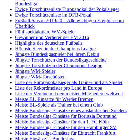
Bundesliga
Ewige Torschützenliste Europapokal der Pokalsieger
Ewige Torschützenliste im DFB-Pokal
Fußball-Saison 2019/20 – Alle wichtigen Ereignisse im
Überblick
Fünf spektakuläre WM-Spiele
Gewinner und Verlierer der EM 2016
Highlights des deutschen Fußballs
Höchste Siege in der Champions League
Jüngste Bundesligaspieler bei ihrem Debüt
Jüngste Torschützen der Bundesligageschichte
Jüngste Torschützen der Champions League
Jüngste WM-Spieler
Jüngste WM-Torschützen
Liste der Europapokalsieger als Trainer und als Spieler
Liste der Rekordmeister pro Land in Europa
Liste der Vereine mit den meisten Mitgliedern weltweit
Meiste BL-Einsätze für Werder Bremen
Meiste BL-Spiele als Trainer bei einem Club
Meiste Bundesliga-Einsätze eines ausländischen Spielers
Meiste Bundesliga-Einsätze für Borussia Dortmund
Meiste Bundesliga-Einsätze für den 1. FC Köln
Meiste Bundesliga-Einsätze für den Hamburger SV
Meiste Bundesliga-Einsätze für Eintracht Frankfurt
Meiste Einsätze 2. Bundesliga