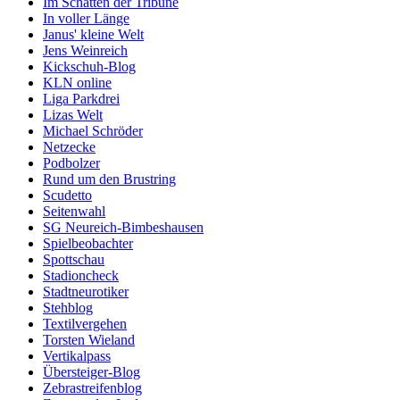
Im Schatten der Tribüne
In voller Länge
Janus' kleine Welt
Jens Weinreich
Kickschuh-Blog
KLN online
Liga Parkdrei
Lizas Welt
Michael Schröder
Netzecke
Podbolzer
Rund um den Brustring
Scudetto
Seitenwahl
SG Neureich-Bimbeshausen
Spielbeobachter
Spottschau
Stadioncheck
Stadtneurotiker
Stehblog
Textilvergehen
Torsten Wieland
Vertikalpass
Übersteiger-Blog
Zebrastreifenblog