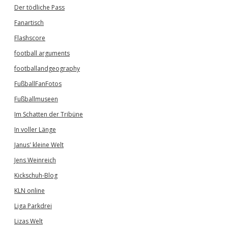
Der tödliche Pass
Fanartisch
Flashscore
football arguments
footballandgeography
FußballFanFotos
Fußballmuseen
Im Schatten der Tribüne
In voller Länge
Janus' kleine Welt
Jens Weinreich
Kickschuh-Blog
KLN online
Liga Parkdrei
Lizas Welt