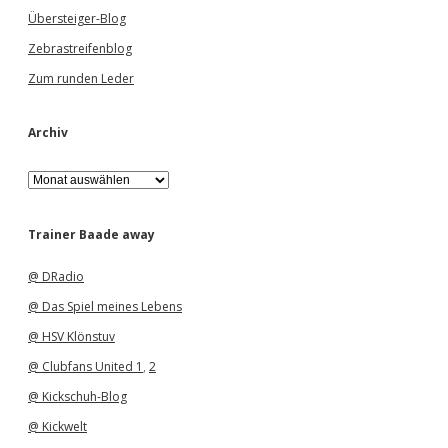
Übersteiger-Blog
Zebrastreifenblog
Zum runden Leder
Archiv
A
r
c
h
Trainer Baade away
i
v
@ DRadio
@ Das Spiel meines Lebens
@ HSV Klönstuv
@ Clubfans United 1
,
2
@ Kickschuh-Blog
@ Kickwelt