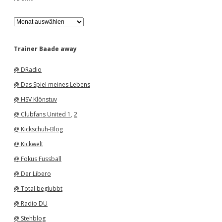
A
r
c
h
Trainer Baade away
i
v
@ DRadio
@ Das Spiel meines Lebens
@ HSV Klönstuv
@ Clubfans United 1
,
2
@ Kickschuh-Blog
@ Kickwelt
@ Fokus Fussball
@ Der Libero
@ Total beglubbt
@ Radio DU
@ Stehblog