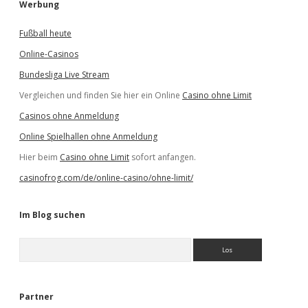
Werbung
Fußball heute
Online-Casinos
Bundesliga Live Stream
Vergleichen und finden Sie hier ein Online
Casino ohne Limit
Casinos ohne Anmeldung
Online Spielhallen ohne Anmeldung
Hier beim
Casino ohne Limit
sofort anfangen.
casinofrog.com/de/online-casino/ohne-limit/
Im Blog suchen
S
u
c
h
e
Partner
n