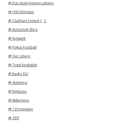
@ Das Spiel meines Lebens
@ HSV Klönstuv
@ Clubfans United 1
,
2
@ Kickschuh-Blog
@ Kickwelt
@ Fokus Fussball
@ Der Libero
@ Total beglubbt
@ Radio DU
@ Stehblog
@ fehlpass
@ Millernton
@ 120 minuten
@ ZEIT