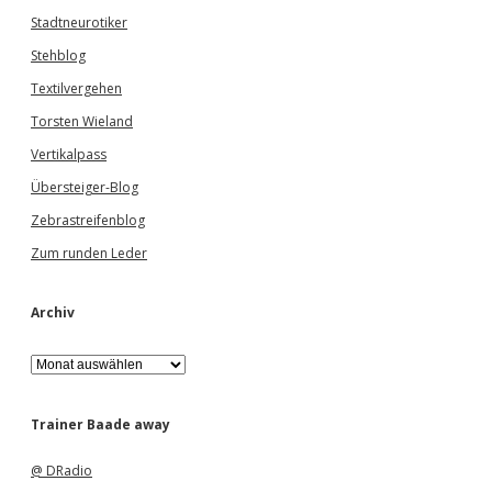
Stadtneurotiker
Stehblog
Textilvergehen
Torsten Wieland
Vertikalpass
Übersteiger-Blog
Zebrastreifenblog
Zum runden Leder
Archiv
A
r
c
h
Trainer Baade away
i
v
@ DRadio