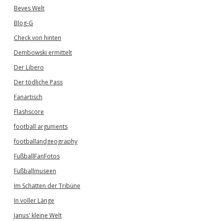
Beves Welt
Blog-G
Check von hinten
Dembowski ermittelt
Der Libero
Der tödliche Pass
Fanartisch
Flashscore
football arguments
footballandgeography
FußballFanFotos
Fußballmuseen
Im Schatten der Tribüne
In voller Länge
Janus' kleine Welt