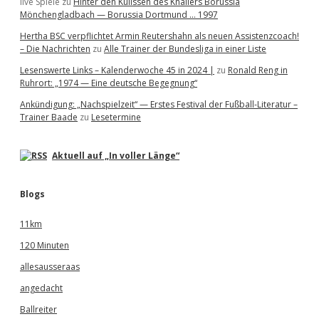
live Spiele
zu
Hinter den Kulissen des Knallers Borussia
Mönchengladbach — Borussia Dortmund … 1997
Hertha BSC verpflichtet Armin Reutershahn als neuen Assistenzcoach!
– Die Nachrichten
zu
Alle Trainer der Bundesliga in einer Liste
Lesenswerte Links – Kalenderwoche 45 in 2024 |
zu
Ronald Reng in
Ruhrort: „1974 — Eine deutsche Begegnung“
Ankündigung: „Nachspielzeit“ — Erstes Festival der Fußball-Literatur –
Trainer Baade
zu
Lesetermine
Aktuell auf „In voller Länge“
Blogs
11km
120 Minuten
allesausseraas
angedacht
Ballreiter