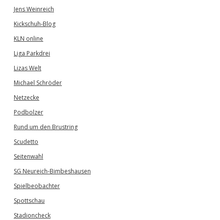
Jens Weinreich
Kickschuh-Blog
KLN online
Liga Parkdrei
Lizas Welt
Michael Schröder
Netzecke
Podbolzer
Rund um den Brustring
Scudetto
Seitenwahl
SG Neureich-Bimbeshausen
Spielbeobachter
Spottschau
Stadioncheck