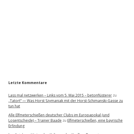
i
d
e
b
a
r
Letzte Kommentare
Lass mal netzwerken – Links vom 5. Mai 2015 – betonflüsterer
zu
„Tatort“ — Was Horst Szymaniak mit der Horst-Schimanski-Gasse zu
tun hat
Alle Elfmeterschießen deutscher Clubs im Europapokal (und
Losentscheide) – Trainer Baade
zu
Elfmeterschießen, eine bayrische
Erfindung