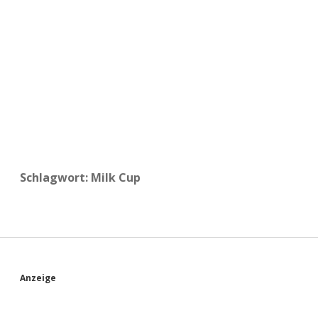
a
d
e
Schlagwort:
Milk Cup
S
Anzeige