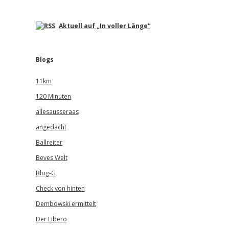
Aktuell auf „In voller Länge“
Blogs
11km
120 Minuten
allesausseraas
angedacht
Ballreiter
Beves Welt
Blog-G
Check von hinten
Dembowski ermittelt
Der Libero