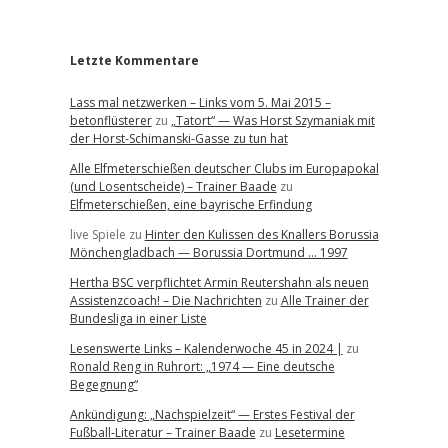
r
Letzte Kommentare
Lass mal netzwerken – Links vom 5. Mai 2015 –
betonflüsterer
zu
„Tatort“ — Was Horst Szymaniak mit
der Horst-Schimanski-Gasse zu tun hat
Alle Elfmeterschießen deutscher Clubs im Europapokal
(und Losentscheide) – Trainer Baade
zu
Elfmeterschießen, eine bayrische Erfindung
live Spiele
zu
Hinter den Kulissen des Knallers Borussia
Mönchengladbach — Borussia Dortmund … 1997
Hertha BSC verpflichtet Armin Reutershahn als neuen
Assistenzcoach! – Die Nachrichten
zu
Alle Trainer der
Bundesliga in einer Liste
Lesenswerte Links – Kalenderwoche 45 in 2024 |
zu
Ronald Reng in Ruhrort: „1974 — Eine deutsche
Begegnung“
Ankündigung: „Nachspielzeit“ — Erstes Festival der
Fußball-Literatur – Trainer Baade
zu
Lesetermine