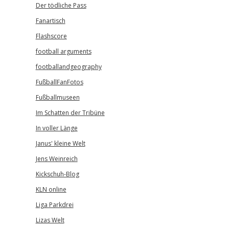
Der tödliche Pass
Fanartisch
Flashscore
football arguments
footballandgeography
FußballFanFotos
Fußballmuseen
Im Schatten der Tribüne
In voller Länge
Janus' kleine Welt
Jens Weinreich
Kickschuh-Blog
KLN online
Liga Parkdrei
Lizas Welt