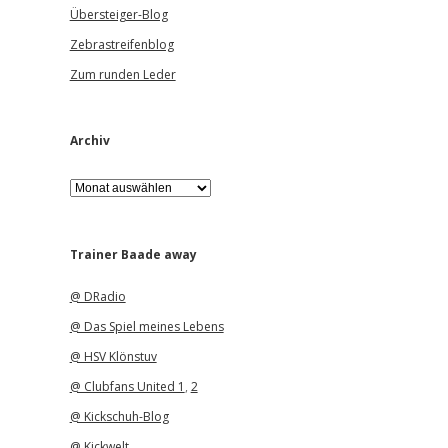
Übersteiger-Blog
Zebrastreifenblog
Zum runden Leder
Archiv
A
r
c
h
i
Trainer Baade away
v
@ DRadio
@ Das Spiel meines Lebens
@ HSV Klönstuv
@ Clubfans United 1
,
2
@ Kickschuh-Blog
@ Kickwelt