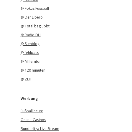
@ Fokus Fussball
@ Der Libero
@ Total beglubbt
@ Radio DU
@ Stehblog
@ fehlpass
@ Millernton
@ 120 minuten
@ ZEIT
Werbung
Fußball heute
Online-Casinos
Bundesliga Live Stream