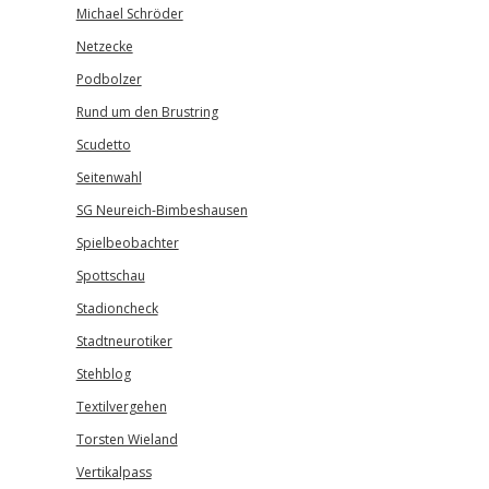
Michael Schröder
Netzecke
Podbolzer
Rund um den Brustring
Scudetto
Seitenwahl
SG Neureich-Bimbeshausen
Spielbeobachter
Spottschau
Stadioncheck
Stadtneurotiker
Stehblog
Textilvergehen
Torsten Wieland
Vertikalpass