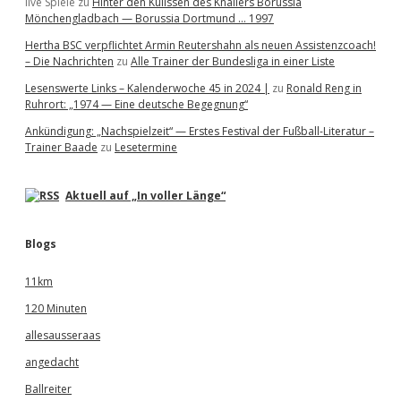
live Spiele
zu
Hinter den Kulissen des Knallers Borussia
Mönchengladbach — Borussia Dortmund … 1997
Hertha BSC verpflichtet Armin Reutershahn als neuen Assistenzcoach!
– Die Nachrichten
zu
Alle Trainer der Bundesliga in einer Liste
Lesenswerte Links – Kalenderwoche 45 in 2024 |
zu
Ronald Reng in
Ruhrort: „1974 — Eine deutsche Begegnung“
Ankündigung: „Nachspielzeit“ — Erstes Festival der Fußball-Literatur –
Trainer Baade
zu
Lesetermine
Aktuell auf „In voller Länge“
Blogs
11km
120 Minuten
allesausseraas
angedacht
Ballreiter