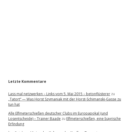
i
d
e
b
a
r
Letzte Kommentare
Lass mal netzwerken – Links vom 5. Mai 2015 – betonflüsterer
zu
„Tatort“ — Was Horst Szymaniak mit der Horst-Schimanski-Gasse zu
tun hat
Alle Elfmeterschießen deutscher Clubs im Europapokal (und
Losentscheide) – Trainer Baade
zu
Elfmeterschießen, eine bayrische
Erfindung