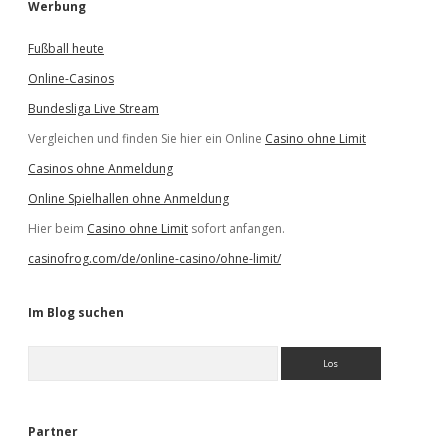
Werbung
Fußball heute
Online-Casinos
Bundesliga Live Stream
Vergleichen und finden Sie hier ein Online
Casino ohne Limit
Casinos ohne Anmeldung
Online Spielhallen ohne Anmeldung
Hier beim
Casino ohne Limit
sofort anfangen.
casinofrog.com/de/online-casino/ohne-limit/
Im Blog suchen
S
u
c
h
e
Partner
n