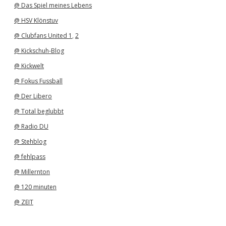
@ Das Spiel meines Lebens
@ HSV Klönstuv
@ Clubfans United 1
,
2
@ Kickschuh-Blog
@ Kickwelt
@ Fokus Fussball
@ Der Libero
@ Total beglubbt
@ Radio DU
@ Stehblog
@ fehlpass
@ Millernton
@ 120 minuten
@ ZEIT