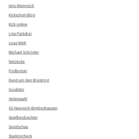
Jens Weinreich
Kickschuh-Blog
KLN online
Liga Parkdrei
Lizas Welt
Michael Schröder
Netzecke
Podbolzer
Rund um den Brustring
Scudetto
Seitenwahl
SG Neureich-Bimbeshausen
Spielbeobachter
Spottschau
Stadioncheck