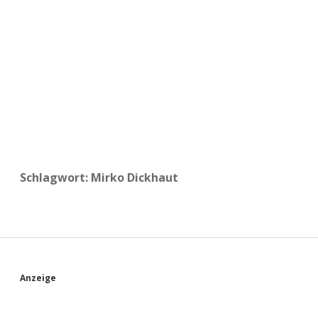
a
d
e
Schlagwort:
Mirko Dickhaut
S
Anzeige