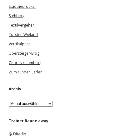
Stadtneurotiker
Stehblog
Textilvergehen
Torsten Wieland
Vertikalpass
Übersteiger-Blog
Zebrastreifenblog
Zum runden Leder
Archiv
A
r
c
h
Trainer Baade away
i
v
@ DRadio