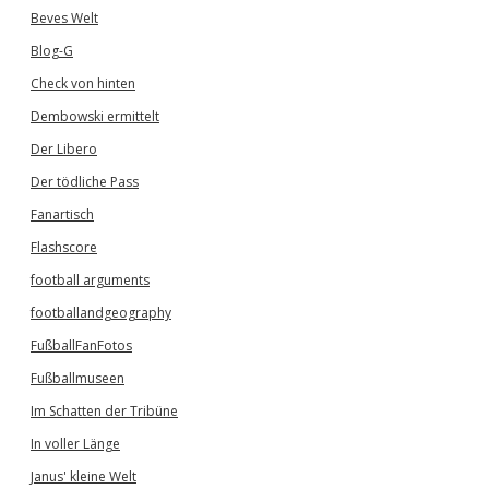
Beves Welt
Blog-G
Check von hinten
Dembowski ermittelt
Der Libero
Der tödliche Pass
Fanartisch
Flashscore
football arguments
footballandgeography
FußballFanFotos
Fußballmuseen
Im Schatten der Tribüne
In voller Länge
Janus' kleine Welt