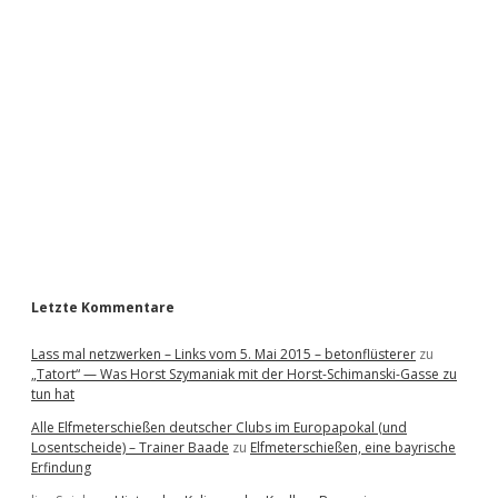
i
d
e
b
a
r
Letzte Kommentare
Lass mal netzwerken – Links vom 5. Mai 2015 – betonflüsterer
zu
„Tatort“ — Was Horst Szymaniak mit der Horst-Schimanski-Gasse zu
tun hat
Alle Elfmeterschießen deutscher Clubs im Europapokal (und
Losentscheide) – Trainer Baade
zu
Elfmeterschießen, eine bayrische
Erfindung