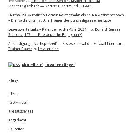
live Spiele
zu
Hinter den Kulissen des Knallers Borussia
Mönchengladbach — Borussia Dortmund … 1997
Hertha BSC verpflichtet Armin Reutershahn als neuen Assistenzcoach!
– Die Nachrichten
zu
Alle Trainer der Bundesliga in einer Liste
Lesenswerte Links – Kalenderwoche 45 in 2024 |
zu
Ronald Reng in
Ruhrort: „1974 — Eine deutsche Begegnung“
Ankündigung: „Nachspielzeit“ — Erstes Festival der Fußball-Literatur –
Trainer Baade
zu
Lesetermine
Aktuell auf „In voller Länge“
Blogs
11km
120 Minuten
allesausseraas
angedacht
Ballreiter