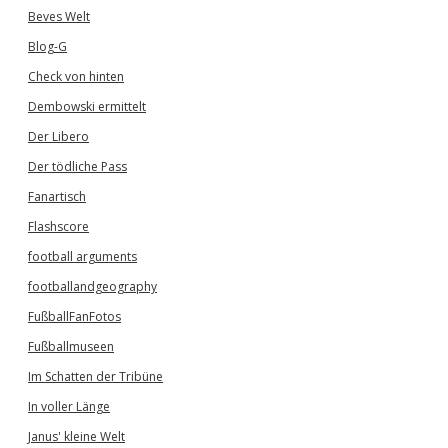
Beves Welt
Blog-G
Check von hinten
Dembowski ermittelt
Der Libero
Der tödliche Pass
Fanartisch
Flashscore
football arguments
footballandgeography
FußballFanFotos
Fußballmuseen
Im Schatten der Tribüne
In voller Länge
Janus' kleine Welt