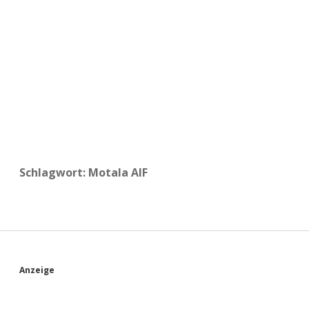
a
d
e
Schlagwort:
Motala AIF
S
Anzeige