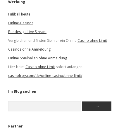
Werbung
Fußball heute
Online-Casinos
Bundesliga Live Stream
Vergleichen und finden Sie hier ein Online
Casino ohne Limit
Casinos ohne Anmeldung
Online Spielhallen ohne Anmeldung
Hier beim
Casino ohne Limit
sofort anfangen.
casinofrog.com/de/online-casino/ohne-limit/
Im Blog suchen
S
u
c
h
e
Partner
n