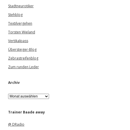
Stadtneurotiker
Stehblog
Textilvergehen
Torsten Wieland
Vertikalpass
Übersteiger-Blog
Zebrastreifenblog
Zum runden Leder
Archiv
A
r
c
h
Trainer Baade away
i
v
@ DRadio