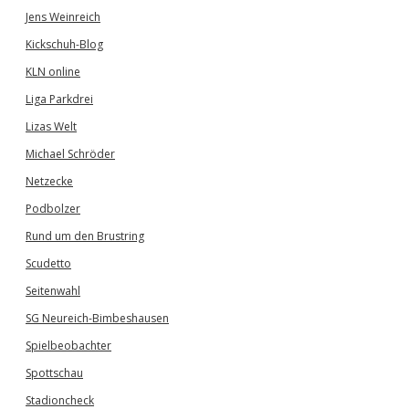
Jens Weinreich
Kickschuh-Blog
KLN online
Liga Parkdrei
Lizas Welt
Michael Schröder
Netzecke
Podbolzer
Rund um den Brustring
Scudetto
Seitenwahl
SG Neureich-Bimbeshausen
Spielbeobachter
Spottschau
Stadioncheck