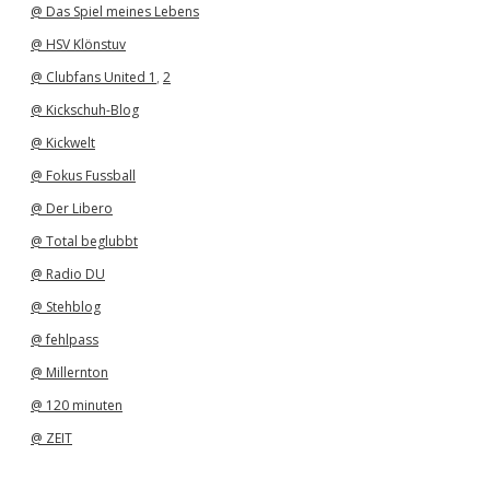
@ Das Spiel meines Lebens
@ HSV Klönstuv
@ Clubfans United 1
,
2
@ Kickschuh-Blog
@ Kickwelt
@ Fokus Fussball
@ Der Libero
@ Total beglubbt
@ Radio DU
@ Stehblog
@ fehlpass
@ Millernton
@ 120 minuten
@ ZEIT