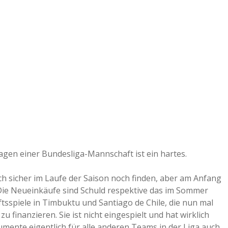
e
r
B
a
a
d
agen einer Bundesliga-Mannschaft ist ein hartes.
e
sich sicher im Laufe der Saison noch finden, aber am Anfang
ie Neueinkäufe sind Schuld respektive das im Sommer
tsspiele in Timbuktu und Santiago de Chile, die nun mal
 finanzieren. Sie ist nicht eingespielt und hat wirklich
mente eigentlich für alle anderen Teams in der Liga auch