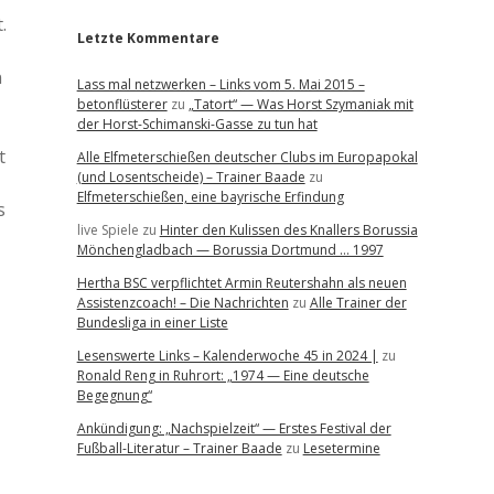
.
Letzte Kommentare
n
Lass mal netzwerken – Links vom 5. Mai 2015 –
betonflüsterer
zu
„Tatort“ — Was Horst Szymaniak mit
der Horst-Schimanski-Gasse zu tun hat
t
Alle Elfmeterschießen deutscher Clubs im Europapokal
(und Losentscheide) – Trainer Baade
zu
Elfmeterschießen, eine bayrische Erfindung
s
live Spiele
zu
Hinter den Kulissen des Knallers Borussia
Mönchengladbach — Borussia Dortmund … 1997
Hertha BSC verpflichtet Armin Reutershahn als neuen
Assistenzcoach! – Die Nachrichten
zu
Alle Trainer der
Bundesliga in einer Liste
Lesenswerte Links – Kalenderwoche 45 in 2024 |
zu
Ronald Reng in Ruhrort: „1974 — Eine deutsche
Begegnung“
Ankündigung: „Nachspielzeit“ — Erstes Festival der
Fußball-Literatur – Trainer Baade
zu
Lesetermine