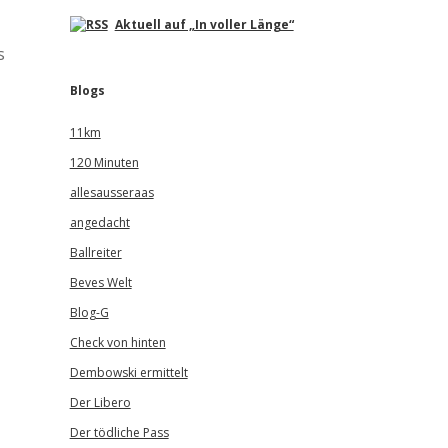
Aktuell auf „In voller Länge“
s
Blogs
11km
120 Minuten
allesausseraas
angedacht
Ballreiter
Beves Welt
Blog-G
Check von hinten
Dembowski ermittelt
Der Libero
Der tödliche Pass