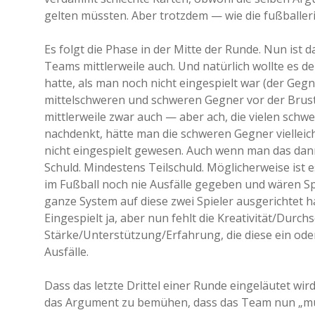
gelten müssten. Aber trotzdem — wie die fußballeris
Es folgt die Phase in der Mitte der Runde. Nun ist
Teams mittlerweile auch. Und natürlich wollte es d
hatte, als man noch nicht eingespielt war (der Gegne
mittelschweren und schweren Gegner vor der Brust. 
mittlerweile zwar auch — aber ach, die vielen schw
nachdenkt, hätte man die schweren Gegner vielleic
nicht eingespielt gewesen. Auch wenn man das dann 
Schuld. Mindestens Teilschuld. Möglicherweise ist es
im Fußball noch nie Ausfälle gegeben und wären Spi
ganze System auf diese zwei Spieler ausgerichtet hat
Eingespielt ja, aber nun fehlt die Kreativität/Durc
Stärke/Unterstützung/Erfahrung, die diese ein oder
Ausfälle.
Dass das letzte Drittel einer Runde eingeläutet wi
das Argument zu bemühen, dass das Team nun „müde“ 