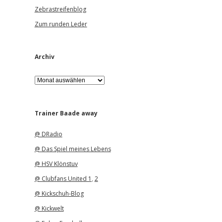
Zebrastreifenblog
Zum runden Leder
Archiv
A
r
c
h
i
Trainer Baade away
v
@ DRadio
@ Das Spiel meines Lebens
@ HSV Klönstuv
@ Clubfans United 1
,
2
@ Kickschuh-Blog
@ Kickwelt