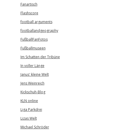
Fanartisch
Flashscore
football arguments
footballandgeography
FußballFanFotos
Fußballmuseen
Im Schatten der Tribüne
In voller Länge
Janus' kleine Welt
Jens Weinreich
Kickschuh-Blog
KLN online
Liga Parkdrei
Lizas Welt
Michael Schröder