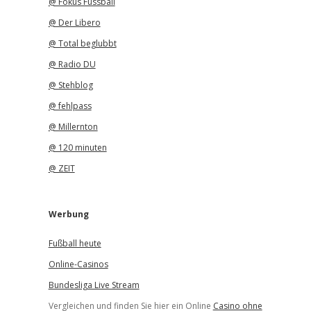
@ Fokus Fussball
@ Der Libero
@ Total beglubbt
@ Radio DU
@ Stehblog
@ fehlpass
@ Millernton
@ 120 minuten
@ ZEIT
Werbung
Fußball heute
Online-Casinos
Bundesliga Live Stream
Vergleichen und finden Sie hier ein Online
Casino ohne