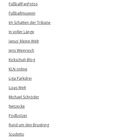
FußballFanFotos
Fußballmuseen
Im Schatten der Tribüne
In voller Länge
Janus' kleine Welt
Jens Weinreich
Kickschuh-Blog
KLN online
Liga Parkdrei
Lizas Welt
Michael Schröder
Netzecke
Podbolzer
Rund um den Brustring
Scudetto