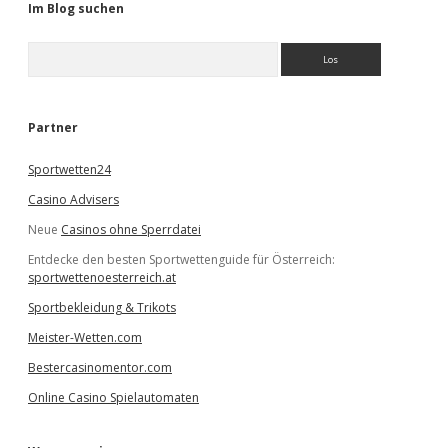
Im Blog suchen
S
u
c
h
e
Partner
n
Sportwetten24
Casino Advisers
Neue
Casinos ohne Sperrdatei
Entdecke den besten Sportwettenguide für Österreich:
sportwettenoesterreich.at
Sportbekleidung & Trikots
Meister-Wetten.com
Bestercasinomentor.com
Online Casino Spielautomaten