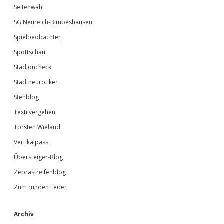
Seitenwahl
SG Neureich-Bimbeshausen
Spielbeobachter
Spottschau
Stadioncheck
Stadtneurotiker
Stehblog
Textilvergehen
Torsten Wieland
Vertikalpass
Übersteiger-Blog
Zebrastreifenblog
Zum runden Leder
Archiv