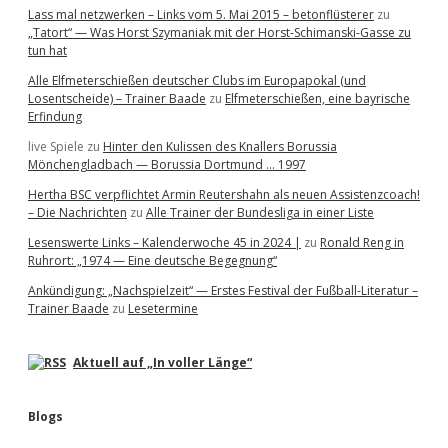
Lass mal netzwerken – Links vom 5. Mai 2015 – betonflüsterer
zu
„Tatort“ — Was Horst Szymaniak mit der Horst-Schimanski-Gasse zu
tun hat
Alle Elfmeterschießen deutscher Clubs im Europapokal (und
Losentscheide) – Trainer Baade
zu
Elfmeterschießen, eine bayrische
Erfindung
live Spiele
zu
Hinter den Kulissen des Knallers Borussia
Mönchengladbach — Borussia Dortmund … 1997
Hertha BSC verpflichtet Armin Reutershahn als neuen Assistenzcoach!
– Die Nachrichten
zu
Alle Trainer der Bundesliga in einer Liste
Lesenswerte Links – Kalenderwoche 45 in 2024 |
zu
Ronald Reng in
Ruhrort: „1974 — Eine deutsche Begegnung“
Ankündigung: „Nachspielzeit“ — Erstes Festival der Fußball-Literatur –
Trainer Baade
zu
Lesetermine
Aktuell auf „In voller Länge“
Blogs