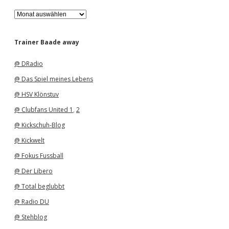
A
r
c
h
Trainer Baade away
i
v
@ DRadio
@ Das Spiel meines Lebens
@ HSV Klönstuv
@ Clubfans United 1
,
2
@ Kickschuh-Blog
@ Kickwelt
@ Fokus Fussball
@ Der Libero
@ Total beglubbt
@ Radio DU
@ Stehblog