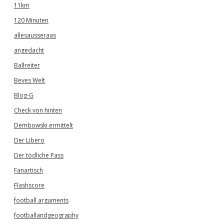
11km
120 Minuten
allesausseraas
angedacht
Ballreiter
Beves Welt
Blog-G
Check von hinten
Dembowski ermittelt
Der Libero
Der tödliche Pass
Fanartisch
Flashscore
football arguments
footballandgeography