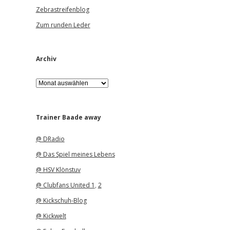
Zebrastreifenblog
Zum runden Leder
Archiv
A
r
c
h
i
Trainer Baade away
v
@ DRadio
@ Das Spiel meines Lebens
@ HSV Klönstuv
@ Clubfans United 1
,
2
@ Kickschuh-Blog
@ Kickwelt