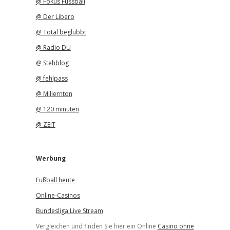
@ Fokus Fussball
@ Der Libero
@ Total beglubbt
@ Radio DU
@ Stehblog
@ fehlpass
@ Millernton
@ 120 minuten
@ ZEIT
Werbung
Fußball heute
Online-Casinos
Bundesliga Live Stream
Vergleichen und finden Sie hier ein Online
Casino ohne