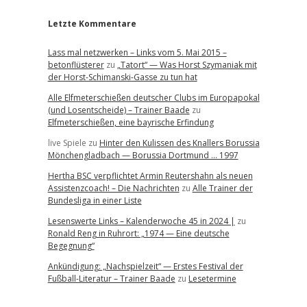
Letzte Kommentare
Lass mal netzwerken – Links vom 5. Mai 2015 –
betonflüsterer
zu
„Tatort“ — Was Horst Szymaniak mit
der Horst-Schimanski-Gasse zu tun hat
Alle Elfmeterschießen deutscher Clubs im Europapokal
(und Losentscheide) – Trainer Baade
zu
Elfmeterschießen, eine bayrische Erfindung
live Spiele
zu
Hinter den Kulissen des Knallers Borussia
Mönchengladbach — Borussia Dortmund … 1997
Hertha BSC verpflichtet Armin Reutershahn als neuen
Assistenzcoach! – Die Nachrichten
zu
Alle Trainer der
Bundesliga in einer Liste
Lesenswerte Links – Kalenderwoche 45 in 2024 |
zu
Ronald Reng in Ruhrort: „1974 — Eine deutsche
Begegnung“
Ankündigung: „Nachspielzeit“ — Erstes Festival der
Fußball-Literatur – Trainer Baade
zu
Lesetermine