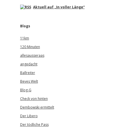
Aktuell auf „In voller Länge“
Blogs
11km
120 Minuten
allesausseraas
angedacht
Ballreiter
Beves Welt
Blog-G
Check von hinten
Dembowski ermittelt
Der Libero
Der tödliche Pass