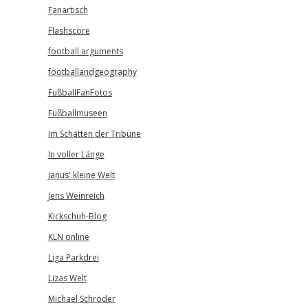
Fanartisch
Flashscore
football arguments
footballandgeography
FußballFanFotos
Fußballmuseen
Im Schatten der Tribüne
In voller Länge
Janus' kleine Welt
Jens Weinreich
Kickschuh-Blog
KLN online
Liga Parkdrei
Lizas Welt
Michael Schröder