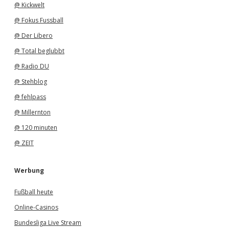
@ Kickwelt
@ Fokus Fussball
@ Der Libero
@ Total beglubbt
@ Radio DU
@ Stehblog
@ fehlpass
@ Millernton
@ 120 minuten
@ ZEIT
Werbung
Fußball heute
Online-Casinos
Bundesliga Live Stream