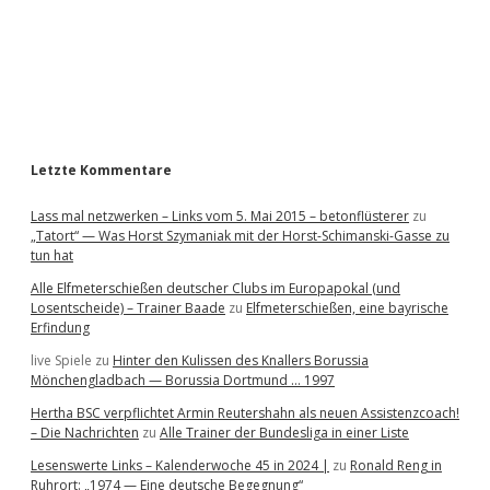
b
a
r
Letzte Kommentare
Lass mal netzwerken – Links vom 5. Mai 2015 – betonflüsterer
zu
„Tatort“ — Was Horst Szymaniak mit der Horst-Schimanski-Gasse zu
tun hat
Alle Elfmeterschießen deutscher Clubs im Europapokal (und
Losentscheide) – Trainer Baade
zu
Elfmeterschießen, eine bayrische
Erfindung
live Spiele
zu
Hinter den Kulissen des Knallers Borussia
Mönchengladbach — Borussia Dortmund … 1997
Hertha BSC verpflichtet Armin Reutershahn als neuen Assistenzcoach!
– Die Nachrichten
zu
Alle Trainer der Bundesliga in einer Liste
Lesenswerte Links – Kalenderwoche 45 in 2024 |
zu
Ronald Reng in
Ruhrort: „1974 — Eine deutsche Begegnung“