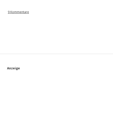
9 Kommentare
S
Anzeige
i
d
e