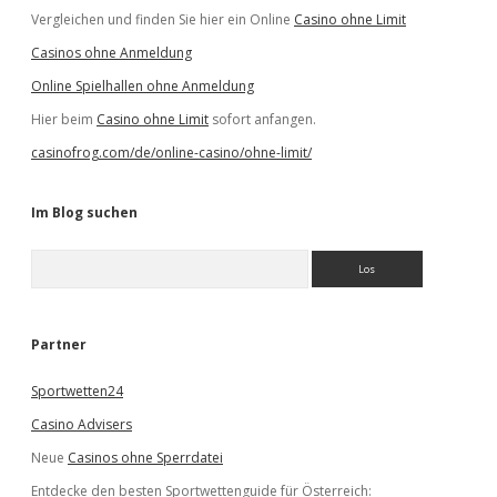
Vergleichen und finden Sie hier ein Online
Casino ohne Limit
Casinos ohne Anmeldung
Online Spielhallen ohne Anmeldung
Hier beim
Casino ohne Limit
sofort anfangen.
casinofrog.com/de/online-casino/ohne-limit/
Im Blog suchen
S
u
c
h
e
Partner
n
Sportwetten24
Casino Advisers
Neue
Casinos ohne Sperrdatei
Entdecke den besten Sportwettenguide für Österreich: