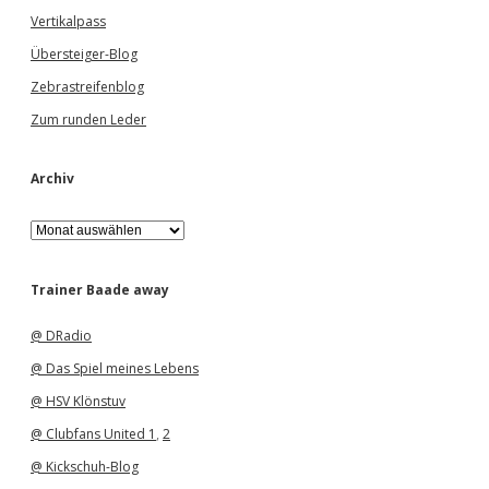
Vertikalpass
Übersteiger-Blog
Zebrastreifenblog
Zum runden Leder
Archiv
A
r
c
h
Trainer Baade away
i
v
@ DRadio
@ Das Spiel meines Lebens
@ HSV Klönstuv
@ Clubfans United 1
,
2
@ Kickschuh-Blog