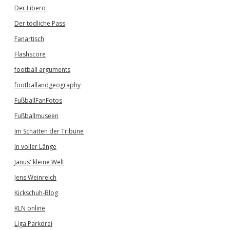
Der Libero
Der tödliche Pass
Fanartisch
Flashscore
football arguments
footballandgeography
FußballFanFotos
Fußballmuseen
Im Schatten der Tribüne
In voller Länge
Janus' kleine Welt
Jens Weinreich
Kickschuh-Blog
KLN online
Liga Parkdrei