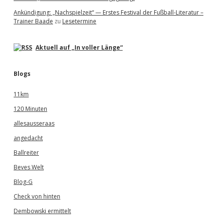
Ankündigung: „Nachspielzeit“ — Erstes Festival der Fußball-Literatur –
Trainer Baade
zu
Lesetermine
Aktuell auf „In voller Länge“
Blogs
11km
120 Minuten
allesausseraas
angedacht
Ballreiter
Beves Welt
Blog-G
Check von hinten
Dembowski ermittelt