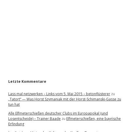
i
d
e
b
a
r
Letzte Kommentare
Lass mal netzwerken – Links vom 5. Mai 2015 – betonflüsterer
zu
„Tatort“ — Was Horst Szymaniak mit der Horst-Schimanski-Gasse zu
tun hat
Alle Elfmeterschießen deutscher Clubs im Europapokal (und
Losentscheide) – Trainer Baade
zu
Elfmeterschießen, eine bayrische
Erfindung