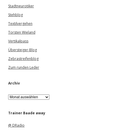
Stadtneurotiker
Stehblog
Textilvergehen
Torsten Wieland
Vertikalpass
Übersteiger-Blog
Zebrastreifenblog
Zum runden Leder
Archiv
A
r
c
h
Trainer Baade away
i
v
@ DRadio