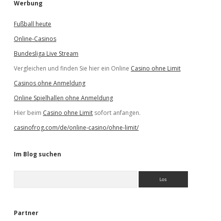
Werbung
Fußball heute
Online-Casinos
Bundesliga Live Stream
Vergleichen und finden Sie hier ein Online
Casino ohne Limit
Casinos ohne Anmeldung
Online Spielhallen ohne Anmeldung
Hier beim
Casino ohne Limit
sofort anfangen.
casinofrog.com/de/online-casino/ohne-limit/
Im Blog suchen
S
u
c
h
e
Partner
n