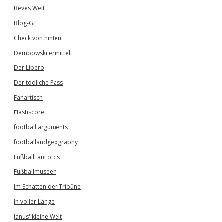
Beves Welt
Blog-G
Check von hinten
Dembowski ermittelt
Der Libero
Der tödliche Pass
Fanartisch
Flashscore
football arguments
footballandgeography
FußballFanFotos
Fußballmuseen
Im Schatten der Tribüne
In voller Länge
Janus' kleine Welt