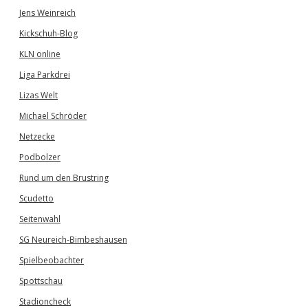
Jens Weinreich
Kickschuh-Blog
KLN online
Liga Parkdrei
Lizas Welt
Michael Schröder
Netzecke
Podbolzer
Rund um den Brustring
Scudetto
Seitenwahl
SG Neureich-Bimbeshausen
Spielbeobachter
Spottschau
Stadioncheck