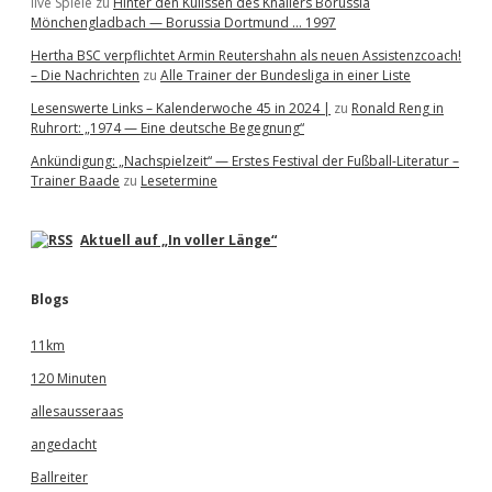
live Spiele
zu
Hinter den Kulissen des Knallers Borussia
Mönchengladbach — Borussia Dortmund … 1997
Hertha BSC verpflichtet Armin Reutershahn als neuen Assistenzcoach!
– Die Nachrichten
zu
Alle Trainer der Bundesliga in einer Liste
Lesenswerte Links – Kalenderwoche 45 in 2024 |
zu
Ronald Reng in
Ruhrort: „1974 — Eine deutsche Begegnung“
Ankündigung: „Nachspielzeit“ — Erstes Festival der Fußball-Literatur –
Trainer Baade
zu
Lesetermine
Aktuell auf „In voller Länge“
Blogs
11km
120 Minuten
allesausseraas
angedacht
Ballreiter