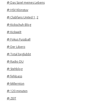
@ Das Spiel meines Lebens
@ HSV Klönstuv
@ Clubfans United 1
,
2
@ Kickschuh-Blog
@ Kickwelt
@ Fokus Fussball
@ Der Libero
@ Total beglubbt
@ Radio DU
@ Stehblog
@ fehlpass
@ Millernton
@ 120 minuten
@ ZEIT