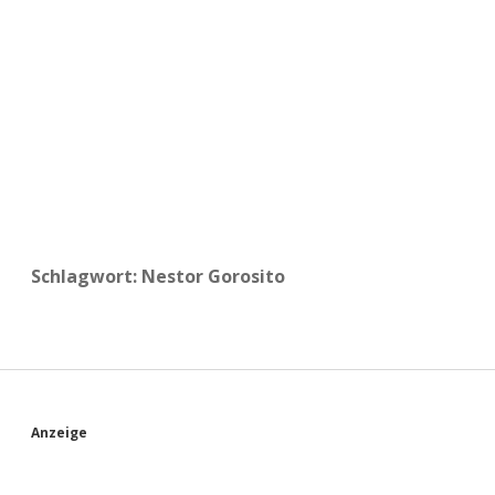
a
d
e
Schlagwort:
Nestor Gorosito
S
Anzeige