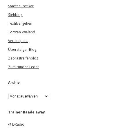
Stadtneurotiker
Stehblog
Textilvergehen
Torsten Wieland
Vertikalpass
Übersteiger-Blog
Zebrastreifenblog
Zum runden Leder
Archiv
A
r
c
h
Trainer Baade away
i
v
@ DRadio