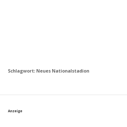
a
d
e
Schlagwort:
Neues Nationalstadion
S
Anzeige