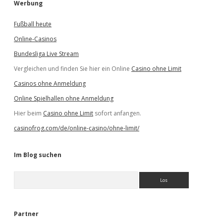
Werbung
Fußball heute
Online-Casinos
Bundesliga Live Stream
Vergleichen und finden Sie hier ein Online
Casino ohne Limit
Casinos ohne Anmeldung
Online Spielhallen ohne Anmeldung
Hier beim
Casino ohne Limit
sofort anfangen.
casinofrog.com/de/online-casino/ohne-limit/
Im Blog suchen
S
u
c
h
e
Partner
n