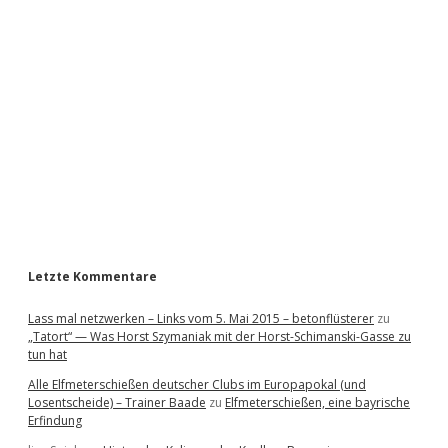
i
d
e
b
a
r
Letzte Kommentare
Lass mal netzwerken – Links vom 5. Mai 2015 – betonflüsterer
zu
„Tatort“ — Was Horst Szymaniak mit der Horst-Schimanski-Gasse zu
tun hat
Alle Elfmeterschießen deutscher Clubs im Europapokal (und
Losentscheide) – Trainer Baade
zu
Elfmeterschießen, eine bayrische
Erfindung