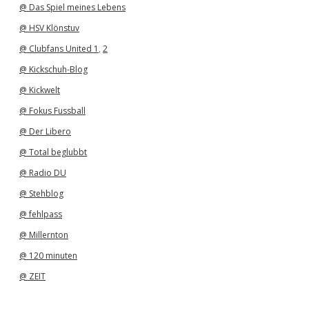
@ Das Spiel meines Lebens
@ HSV Klönstuv
@ Clubfans United 1
,
2
@ Kickschuh-Blog
@ Kickwelt
@ Fokus Fussball
@ Der Libero
@ Total beglubbt
@ Radio DU
@ Stehblog
@ fehlpass
@ Millernton
@ 120 minuten
@ ZEIT