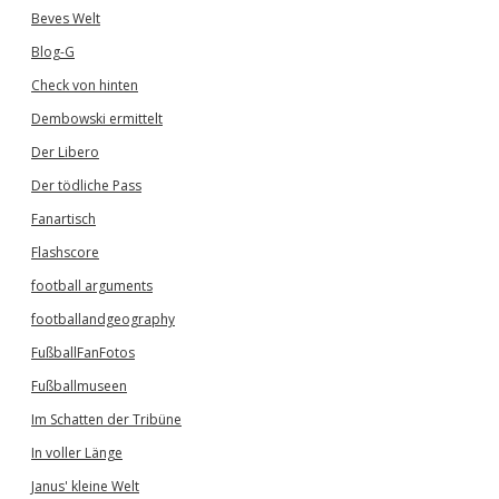
Beves Welt
Blog-G
Check von hinten
Dembowski ermittelt
Der Libero
Der tödliche Pass
Fanartisch
Flashscore
football arguments
footballandgeography
FußballFanFotos
Fußballmuseen
Im Schatten der Tribüne
In voller Länge
Janus' kleine Welt