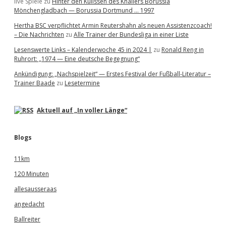
live Spiele
zu
Hinter den Kulissen des Knallers Borussia
Mönchengladbach — Borussia Dortmund … 1997
Hertha BSC verpflichtet Armin Reutershahn als neuen Assistenzcoach!
– Die Nachrichten
zu
Alle Trainer der Bundesliga in einer Liste
Lesenswerte Links – Kalenderwoche 45 in 2024 |
zu
Ronald Reng in
Ruhrort: „1974 — Eine deutsche Begegnung“
Ankündigung: „Nachspielzeit“ — Erstes Festival der Fußball-Literatur –
Trainer Baade
zu
Lesetermine
Aktuell auf „In voller Länge“
Blogs
11km
120 Minuten
allesausseraas
angedacht
Ballreiter