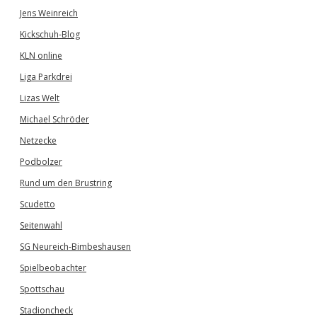
Jens Weinreich
Kickschuh-Blog
KLN online
Liga Parkdrei
Lizas Welt
Michael Schröder
Netzecke
Podbolzer
Rund um den Brustring
Scudetto
Seitenwahl
SG Neureich-Bimbeshausen
Spielbeobachter
Spottschau
Stadioncheck