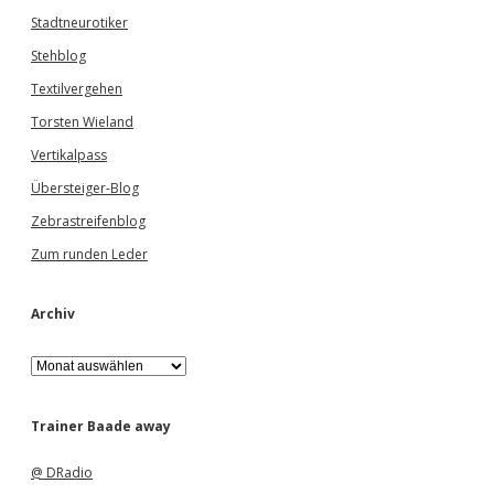
Stadtneurotiker
Stehblog
Textilvergehen
Torsten Wieland
Vertikalpass
Übersteiger-Blog
Zebrastreifenblog
Zum runden Leder
Archiv
A
r
c
h
Trainer Baade away
i
v
@ DRadio