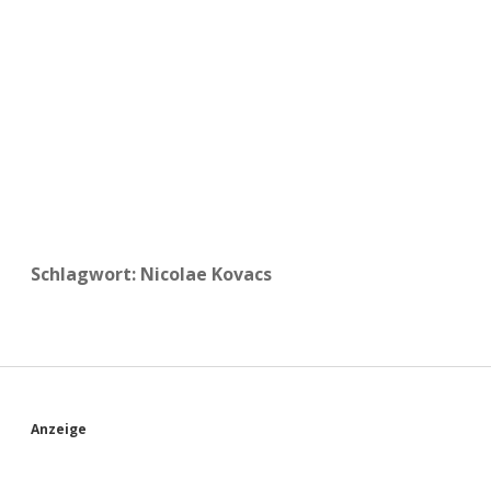
a
d
e
Schlagwort:
Nicolae Kovacs
S
Anzeige