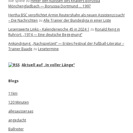
live Spiele
zu
Hinter den Kulissen des Knallers Borussia
Mönchengladbach — Borussia Dortmund … 1997
Hertha BSC verpflichtet Armin Reutershahn als neuen Assistenzcoach!
– Die Nachrichten
zu
Alle Trainer der Bundesliga in einer Liste
Lesenswerte Links – Kalenderwoche 45 in 2024 |
zu
Ronald Reng in
Ruhrort: „1974 — Eine deutsche Begegnung“
Ankündigung: „Nachspielzeit“ — Erstes Festival der Fußball-Literatur –
Trainer Baade
zu
Lesetermine
Aktuell auf „In voller Länge“
Blogs
11km
120 Minuten
allesausseraas
angedacht
Ballreiter