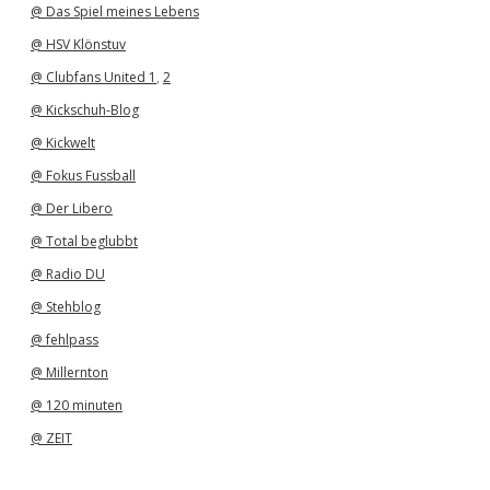
@ Das Spiel meines Lebens
@ HSV Klönstuv
@ Clubfans United 1
,
2
@ Kickschuh-Blog
@ Kickwelt
@ Fokus Fussball
@ Der Libero
@ Total beglubbt
@ Radio DU
@ Stehblog
@ fehlpass
@ Millernton
@ 120 minuten
@ ZEIT