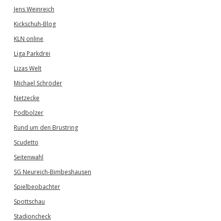
Jens Weinreich
Kickschuh-Blog
KLN online
Liga Parkdrei
Lizas Welt
Michael Schröder
Netzecke
Podbolzer
Rund um den Brustring
Scudetto
Seitenwahl
SG Neureich-Bimbeshausen
Spielbeobachter
Spottschau
Stadioncheck