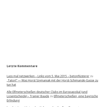
i
d
e
b
a
r
Letzte Kommentare
Lass mal netzwerken – Links vom 5. Mai 2015 – betonflüsterer
zu
„Tatort“ — Was Horst Szymaniak mit der Horst-Schimanski-Gasse zu
tun hat
Alle Elfmeterschießen deutscher Clubs im Europapokal (und
Losentscheide) – Trainer Baade
zu
Elfmeterschießen, eine bayrische
Erfindung