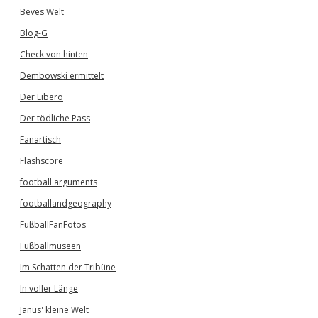
Beves Welt
Blog-G
Check von hinten
Dembowski ermittelt
Der Libero
Der tödliche Pass
Fanartisch
Flashscore
football arguments
footballandgeography
FußballFanFotos
Fußballmuseen
Im Schatten der Tribüne
In voller Länge
Janus' kleine Welt