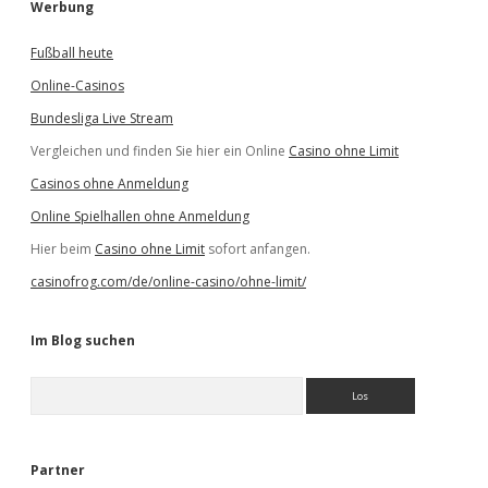
Werbung
Fußball heute
Online-Casinos
Bundesliga Live Stream
Vergleichen und finden Sie hier ein Online
Casino ohne Limit
Casinos ohne Anmeldung
Online Spielhallen ohne Anmeldung
Hier beim
Casino ohne Limit
sofort anfangen.
casinofrog.com/de/online-casino/ohne-limit/
Im Blog suchen
S
u
c
h
e
Partner
n