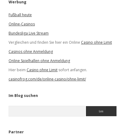
Werbung
Fußball heute
Online-Casinos
Bundesliga Live Stream
Vergleichen und finden Sie hier ein Online
Casino ohne Limit
Casinos ohne Anmeldung
Online Spielhallen ohne Anmeldung
Hier beim
Casino ohne Limit
sofort anfangen.
casinofrog.com/de/online-casino/ohne-limit/
Im Blog suchen
S
u
c
h
e
Partner
n