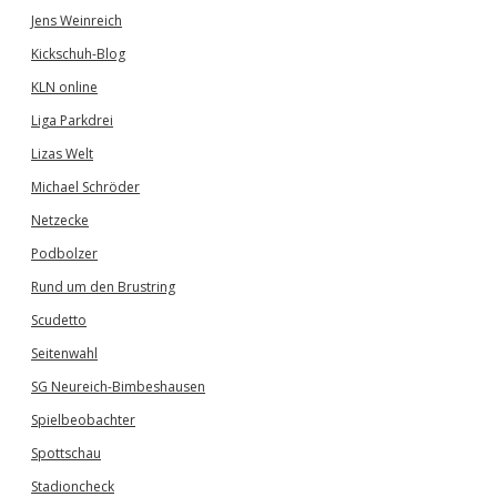
Jens Weinreich
Kickschuh-Blog
KLN online
Liga Parkdrei
Lizas Welt
Michael Schröder
Netzecke
Podbolzer
Rund um den Brustring
Scudetto
Seitenwahl
SG Neureich-Bimbeshausen
Spielbeobachter
Spottschau
Stadioncheck