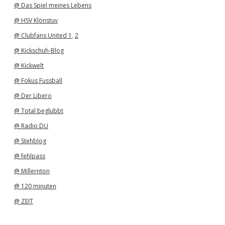
@ Das Spiel meines Lebens
@ HSV Klönstuv
@ Clubfans United 1
,
2
@ Kickschuh-Blog
@ Kickwelt
@ Fokus Fussball
@ Der Libero
@ Total beglubbt
@ Radio DU
@ Stehblog
@ fehlpass
@ Millernton
@ 120 minuten
@ ZEIT