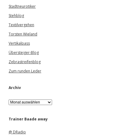
Stadtneurotiker
Stehblog
Textilvergehen
Torsten Wieland
Vertikalpass
Übersteiger-Blog
Zebrastreifenblog
Zum runden Leder
Archiv
A
r
c
h
Trainer Baade away
i
v
@ DRadio