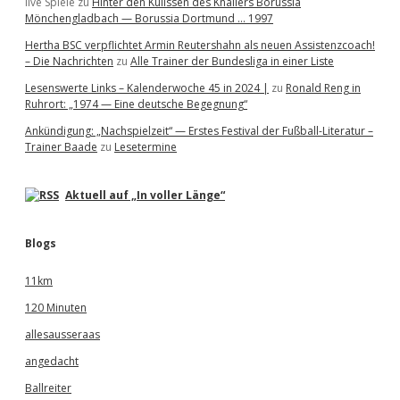
live Spiele
zu
Hinter den Kulissen des Knallers Borussia
Mönchengladbach — Borussia Dortmund … 1997
Hertha BSC verpflichtet Armin Reutershahn als neuen Assistenzcoach!
– Die Nachrichten
zu
Alle Trainer der Bundesliga in einer Liste
Lesenswerte Links – Kalenderwoche 45 in 2024 |
zu
Ronald Reng in
Ruhrort: „1974 — Eine deutsche Begegnung“
Ankündigung: „Nachspielzeit“ — Erstes Festival der Fußball-Literatur –
Trainer Baade
zu
Lesetermine
Aktuell auf „In voller Länge“
Blogs
11km
120 Minuten
allesausseraas
angedacht
Ballreiter