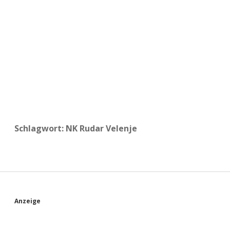
a
d
e
Schlagwort:
NK Rudar Velenje
S
Anzeige