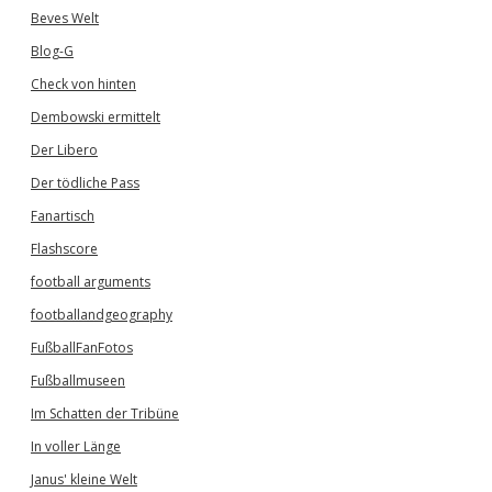
Beves Welt
Blog-G
Check von hinten
Dembowski ermittelt
Der Libero
Der tödliche Pass
Fanartisch
Flashscore
football arguments
footballandgeography
FußballFanFotos
Fußballmuseen
Im Schatten der Tribüne
In voller Länge
Janus' kleine Welt