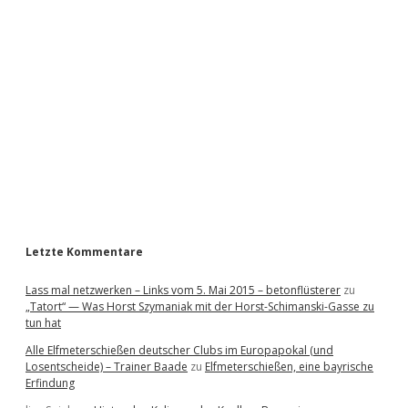
i
d
e
b
a
r
Letzte Kommentare
Lass mal netzwerken – Links vom 5. Mai 2015 – betonflüsterer
zu
„Tatort“ — Was Horst Szymaniak mit der Horst-Schimanski-Gasse zu
tun hat
Alle Elfmeterschießen deutscher Clubs im Europapokal (und
Losentscheide) – Trainer Baade
zu
Elfmeterschießen, eine bayrische
Erfindung