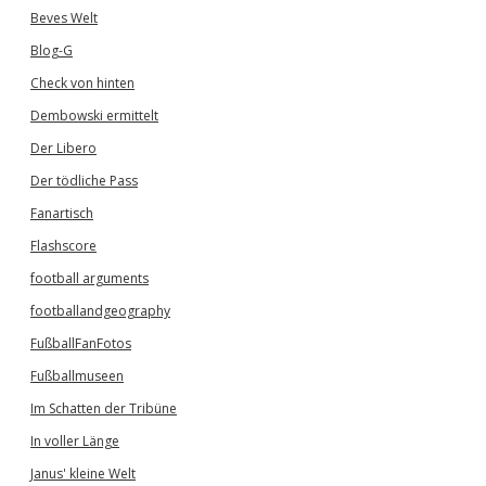
Beves Welt
Blog-G
Check von hinten
Dembowski ermittelt
Der Libero
Der tödliche Pass
Fanartisch
Flashscore
football arguments
footballandgeography
FußballFanFotos
Fußballmuseen
Im Schatten der Tribüne
In voller Länge
Janus' kleine Welt