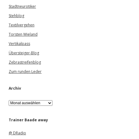
Stadtneurotiker
Stehblog
Textilvergehen
Torsten Wieland
Vertikalpass
Übersteiger-Blog
Zebrastreifenblog
Zum runden Leder
Archiv
A
r
c
h
Trainer Baade away
i
v
@ DRadio