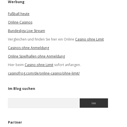
Werbung
Fußball heute
Online-Casinos
Bundesliga Live Stream
Vergleichen und finden Sie hier ein Online
Casino ohne Limit
Casinos ohne Anmeldung
Online Spielhallen ohne Anmeldung
Hier beim
Casino ohne Limit
sofort anfangen.
casinofrog.com/de/online-casino/ohne-limit/
Im Blog suchen
S
u
c
h
e
Partner
n