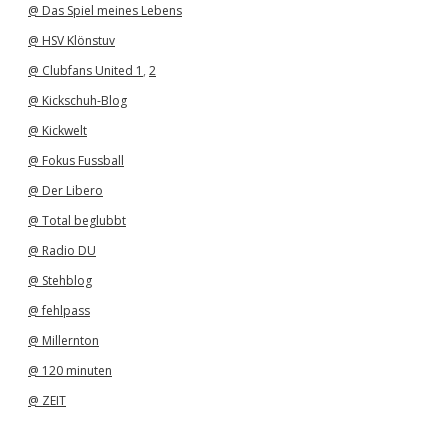
@ Das Spiel meines Lebens
@ HSV Klönstuv
@ Clubfans United 1
,
2
@ Kickschuh-Blog
@ Kickwelt
@ Fokus Fussball
@ Der Libero
@ Total beglubbt
@ Radio DU
@ Stehblog
@ fehlpass
@ Millernton
@ 120 minuten
@ ZEIT