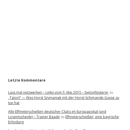
i
d
e
b
a
r
Letzte Kommentare
Lass mal netzwerken – Links vom 5. Mai 2015 – betonflüsterer
zu
„Tatort“ — Was Horst Szymaniak mit der Horst-Schimanski-Gasse zu
tun hat
Alle Elfmeterschießen deutscher Clubs im Europapokal (und
Losentscheide) – Trainer Baade
zu
Elfmeterschießen, eine bayrische
Erfindung