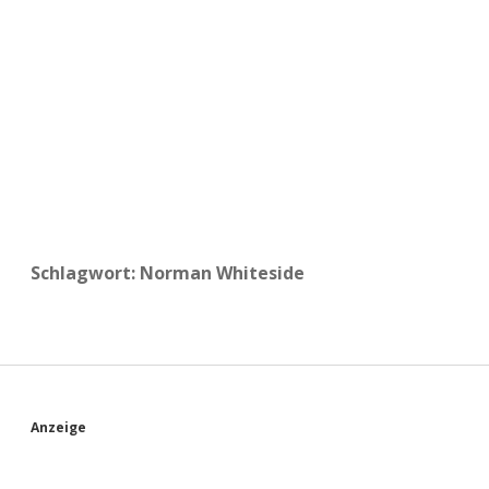
a
d
e
Schlagwort:
Norman Whiteside
S
Anzeige