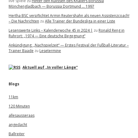
live Spiele
zu
Hinter den Kulissen des Knallers Borussia
Mönchengladbach — Borussia Dortmund … 1997
Hertha BSC verpflichtet Armin Reutershahn als neuen Assistenzcoach!
– Die Nachrichten
zu
Alle Trainer der Bundesliga in einer Liste
Lesenswerte Links – Kalenderwoche 45 in 2024 |
zu
Ronald Reng in
Ruhrort: „1974 — Eine deutsche Begegnung“
Ankündigung: „Nachspielzeit“ — Erstes Festival der Fußball-Literatur –
Trainer Baade
zu
Lesetermine
Aktuell auf „In voller Länge“
Blogs
11km
120 Minuten
allesausseraas
angedacht
Ballreiter