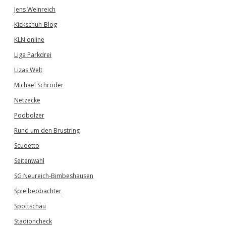
Jens Weinreich
Kickschuh-Blog
KLN online
Liga Parkdrei
Lizas Welt
Michael Schröder
Netzecke
Podbolzer
Rund um den Brustring
Scudetto
Seitenwahl
SG Neureich-Bimbeshausen
Spielbeobachter
Spottschau
Stadioncheck