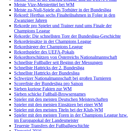
Meiste Vize-Meistertitel bei WM
Meiste zu-Null-Spiele als Torhüter in der Bundesliga
Rekord: Herthas sechs Finalteilnahmen in Folge in den
Zwanziger Jahren
Rekorde pro Spieler und Trainer rund ums Finale der
Champions League
Rekorde: Die schnellsten Tore der Bundesliga-Geschichte
Rekordeinsätze in der Champions League
Rekordsieger der Champions League
Rekordspieler des UEFA-Pokals
Rekordtorschützen von Österreichs Nationalmannschaft
Schnellste Fußballer seit Beginn der Messungen
Schnellste Hattricks der 2. Bundesliga
Schnellste Hattricks der Bundesliga
Schweizer Nationalmannschaft bei großen Turnieren
Scorerliste der Bundesliga pro Saison
Sieben kuriose Fakten zur WM
Sieben schicke Fußball-Browsergames
Spieler mit den meisten Deutschen Meisterschaften
Spieler mit den meisten Einsätzen bei einer WM
Spieler mit den meisten Titeln bei der Klub-WM
Spieler mit den meisten Toren in der Champions League bzw.
im Europapokal der Landesmeister
Teuerste Transfers der Fußballgeschichte
Tippspiel 2016