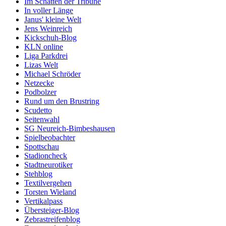
Im Schatten der Tribüne
In voller Länge
Janus' kleine Welt
Jens Weinreich
Kickschuh-Blog
KLN online
Liga Parkdrei
Lizas Welt
Michael Schröder
Netzecke
Podbolzer
Rund um den Brustring
Scudetto
Seitenwahl
SG Neureich-Bimbeshausen
Spielbeobachter
Spottschau
Stadioncheck
Stadtneurotiker
Stehblog
Textilvergehen
Torsten Wieland
Vertikalpass
Übersteiger-Blog
Zebrastreifenblog