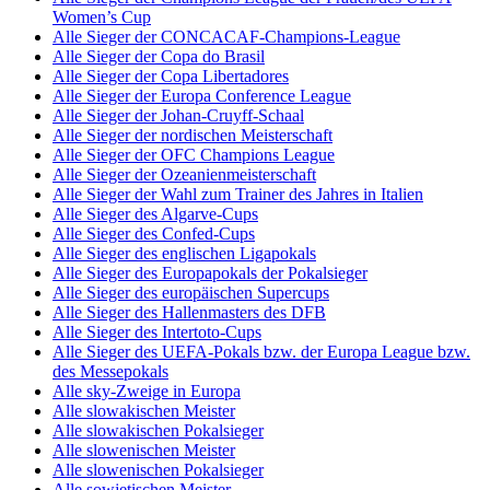
Women’s Cup
Alle Sieger der CONCACAF-Champions-League
Alle Sieger der Copa do Brasil
Alle Sieger der Copa Libertadores
Alle Sieger der Europa Conference League
Alle Sieger der Johan-Cruyff-Schaal
Alle Sieger der nordischen Meisterschaft
Alle Sieger der OFC Champions League
Alle Sieger der Ozeanienmeisterschaft
Alle Sieger der Wahl zum Trainer des Jahres in Italien
Alle Sieger des Algarve-Cups
Alle Sieger des Confed-Cups
Alle Sieger des englischen Ligapokals
Alle Sieger des Europapokals der Pokalsieger
Alle Sieger des europäischen Supercups
Alle Sieger des Hallenmasters des DFB
Alle Sieger des Intertoto-Cups
Alle Sieger des UEFA-Pokals bzw. der Europa League bzw.
des Messepokals
Alle sky-Zweige in Europa
Alle slowakischen Meister
Alle slowakischen Pokalsieger
Alle slowenischen Meister
Alle slowenischen Pokalsieger
Alle sowjetischen Meister