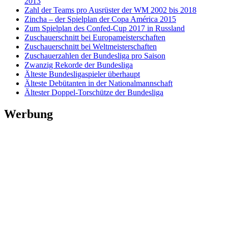
2013
Zahl der Teams pro Ausrüster der WM 2002 bis 2018
Zincha – der Spielplan der Copa América 2015
Zum Spielplan des Confed-Cup 2017 in Russland
Zuschauerschnitt bei Europameisterschaften
Zuschauerschnitt bei Weltmeisterschaften
Zuschauerzahlen der Bundesliga pro Saison
Zwanzig Rekorde der Bundesliga
Älteste Bundesligaspieler überhaupt
Älteste Debütanten in der Nationalmannschaft
Ältester Doppel-Torschütze der Bundesliga
Werbung