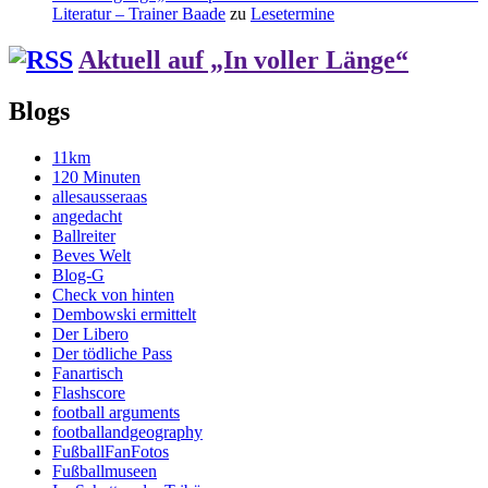
Literatur – Trainer Baade
zu
Lesetermine
Aktuell auf „In voller Länge“
Blogs
11km
120 Minuten
allesausseraas
angedacht
Ballreiter
Beves Welt
Blog-G
Check von hinten
Dembowski ermittelt
Der Libero
Der tödliche Pass
Fanartisch
Flashscore
football arguments
footballandgeography
FußballFanFotos
Fußballmuseen