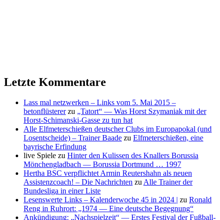
Letzte Kommentare
Lass mal netzwerken – Links vom 5. Mai 2015 –
betonflüsterer
zu
„Tatort“ — Was Horst Szymaniak mit der
Horst-Schimanski-Gasse zu tun hat
Alle Elfmeterschießen deutscher Clubs im Europapokal (und
Losentscheide) – Trainer Baade
zu
Elfmeterschießen, eine
bayrische Erfindung
live Spiele
zu
Hinter den Kulissen des Knallers Borussia
Mönchengladbach — Borussia Dortmund … 1997
Hertha BSC verpflichtet Armin Reutershahn als neuen
Assistenzcoach! – Die Nachrichten
zu
Alle Trainer der
Bundesliga in einer Liste
Lesenswerte Links – Kalenderwoche 45 in 2024 |
zu
Ronald
Reng in Ruhrort: „1974 — Eine deutsche Begegnung“
Ankündigung: „Nachspielzeit“ — Erstes Festival der Fußball-