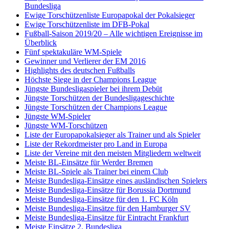
Bundesliga
Ewige Torschützenliste Europapokal der Pokalsieger
Ewige Torschützenliste im DFB-Pokal
Fußball-Saison 2019/20 – Alle wichtigen Ereignisse im
Überblick
Fünf spektakuläre WM-Spiele
Gewinner und Verlierer der EM 2016
Highlights des deutschen Fußballs
Höchste Siege in der Champions League
Jüngste Bundesligaspieler bei ihrem Debüt
Jüngste Torschützen der Bundesligageschichte
Jüngste Torschützen der Champions League
Jüngste WM-Spieler
Jüngste WM-Torschützen
Liste der Europapokalsieger als Trainer und als Spieler
Liste der Rekordmeister pro Land in Europa
Liste der Vereine mit den meisten Mitgliedern weltweit
Meiste BL-Einsätze für Werder Bremen
Meiste BL-Spiele als Trainer bei einem Club
Meiste Bundesliga-Einsätze eines ausländischen Spielers
Meiste Bundesliga-Einsätze für Borussia Dortmund
Meiste Bundesliga-Einsätze für den 1. FC Köln
Meiste Bundesliga-Einsätze für den Hamburger SV
Meiste Bundesliga-Einsätze für Eintracht Frankfurt
Meiste Einsätze 2. Bundesliga