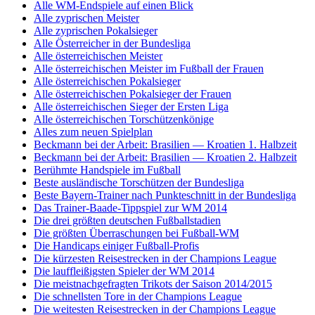
Alle WM-Endspiele auf einen Blick
Alle zyprischen Meister
Alle zyprischen Pokalsieger
Alle Österreicher in der Bundesliga
Alle österreichischen Meister
Alle österreichischen Meister im Fußball der Frauen
Alle österreichischen Pokalsieger
Alle österreichischen Pokalsieger der Frauen
Alle österreichischen Sieger der Ersten Liga
Alle österreichischen Torschützenkönige
Alles zum neuen Spielplan
Beckmann bei der Arbeit: Brasilien — Kroatien 1. Halbzeit
Beckmann bei der Arbeit: Brasilien — Kroatien 2. Halbzeit
Berühmte Handspiele im Fußball
Beste ausländische Torschützen der Bundesliga
Beste Bayern-Trainer nach Punkteschnitt in der Bundesliga
Das Trainer-Baade-Tippspiel zur WM 2014
Die drei größten deutschen Fußballstadien
Die größten Überraschungen bei Fußball-WM
Die Handicaps einiger Fußball-Profis
Die kürzesten Reisestrecken in der Champions League
Die lauffleißigsten Spieler der WM 2014
Die meistnachgefragten Trikots der Saison 2014/2015
Die schnellsten Tore in der Champions League
Die weitesten Reisestrecken in der Champions League