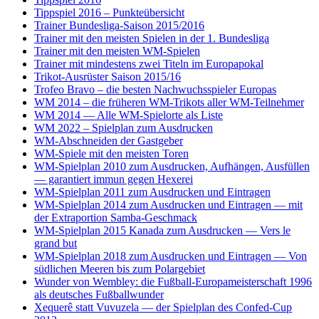
Tippspiel 2016 – Punkteübersicht
Trainer Bundesliga-Saison 2015/2016
Trainer mit den meisten Spielen in der 1. Bundesliga
Trainer mit den meisten WM-Spielen
Trainer mit mindestens zwei Titeln im Europapokal
Trikot-Ausrüster Saison 2015/16
Trofeo Bravo – die besten Nachwuchsspieler Europas
WM 2014 – die früheren WM-Trikots aller WM-Teilnehmer
WM 2014 — Alle WM-Spielorte als Liste
WM 2022 – Spielplan zum Ausdrucken
WM-Abschneiden der Gastgeber
WM-Spiele mit den meisten Toren
WM-Spielplan 2010 zum Ausdrucken, Aufhängen, Ausfüllen
— garantiert immun gegen Hexerei
WM-Spielplan 2011 zum Ausdrucken und Eintragen
WM-Spielplan 2014 zum Ausdrucken und Eintragen — mit
der Extraportion Samba-Geschmack
WM-Spielplan 2015 Kanada zum Ausdrucken — Vers le
grand but
WM-Spielplan 2018 zum Ausdrucken und Eintragen — Von
südlichen Meeren bis zum Polargebiet
Wunder von Wembley: die Fußball-Europameisterschaft 1996
als deutsches Fußballwunder
Xequerê statt Vuvuzela — der Spielplan des Confed-Cup