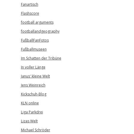
Fanartisch
Flashscore
football arguments
footballandgeography
FußballFanFotos
Fußballmuseen
Im Schatten der Tribüne
In voller Länge
Janus' kleine Welt
Jens Weinreich
Kickschuh-Blog
KLN online
Liga Parkdrei
Lizas Welt
Michael Schröder