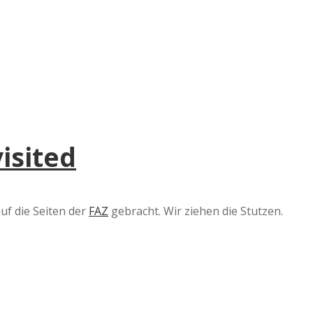
e
r
B
a
isited
a
d
uf die Seiten der
FAZ
gebracht. Wir ziehen die Stutzen.
e