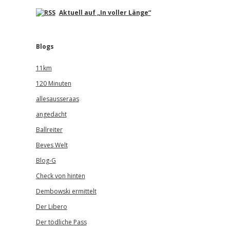
Aktuell auf „In voller Länge“
Blogs
11km
120 Minuten
allesausseraas
angedacht
Ballreiter
Beves Welt
Blog-G
Check von hinten
Dembowski ermittelt
Der Libero
Der tödliche Pass