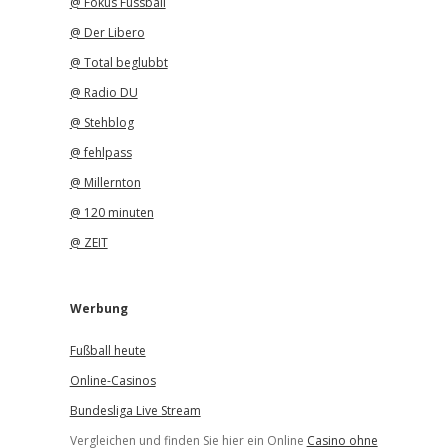
@ Fokus Fussball
@ Der Libero
@ Total beglubbt
@ Radio DU
@ Stehblog
@ fehlpass
@ Millernton
@ 120 minuten
@ ZEIT
Werbung
Fußball heute
Online-Casinos
Bundesliga Live Stream
Vergleichen und finden Sie hier ein Online
Casino ohne