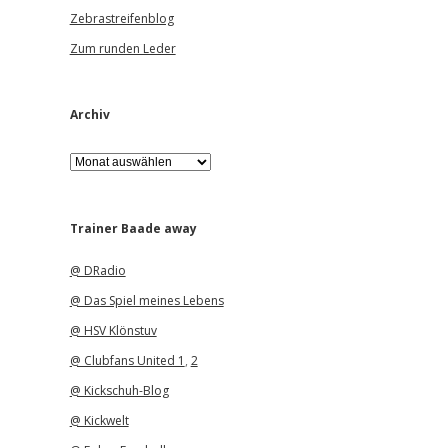
Zebrastreifenblog
Zum runden Leder
Archiv
A
r
c
h
i
Trainer Baade away
v
@ DRadio
@ Das Spiel meines Lebens
@ HSV Klönstuv
@ Clubfans United 1
,
2
@ Kickschuh-Blog
@ Kickwelt