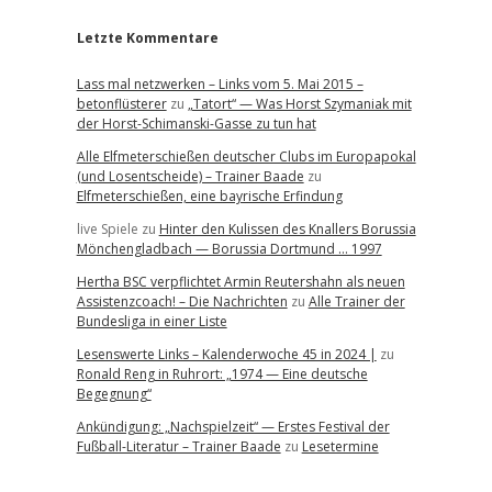
Letzte Kommentare
Lass mal netzwerken – Links vom 5. Mai 2015 –
betonflüsterer
zu
„Tatort“ — Was Horst Szymaniak mit
der Horst-Schimanski-Gasse zu tun hat
Alle Elfmeterschießen deutscher Clubs im Europapokal
(und Losentscheide) – Trainer Baade
zu
Elfmeterschießen, eine bayrische Erfindung
live Spiele
zu
Hinter den Kulissen des Knallers Borussia
Mönchengladbach — Borussia Dortmund … 1997
Hertha BSC verpflichtet Armin Reutershahn als neuen
Assistenzcoach! – Die Nachrichten
zu
Alle Trainer der
Bundesliga in einer Liste
Lesenswerte Links – Kalenderwoche 45 in 2024 |
zu
Ronald Reng in Ruhrort: „1974 — Eine deutsche
Begegnung“
Ankündigung: „Nachspielzeit“ — Erstes Festival der
Fußball-Literatur – Trainer Baade
zu
Lesetermine