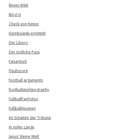
Beves Welt
Blog-G
Check von hinten
Dembowski ermittelt
Der Libero
Der tödliche Pass
Fanartisch
Flashscore
football arguments
footballandgeography
FußballFanFotos
Fußballmuseen
Im Schatten der Tribüne
In voller Länge
Janus' kleine Welt