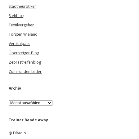
Stadtneurotiker
Stehblog
Textilvergehen
Torsten Wieland
Vertikalpass
Übersteiger-Blog
Zebrastreifenblog
Zum runden Leder
Archiv
A
r
c
h
Trainer Baade away
i
v
@ DRadio