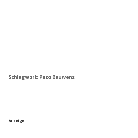
a
d
e
Schlagwort:
Peco Bauwens
S
Anzeige