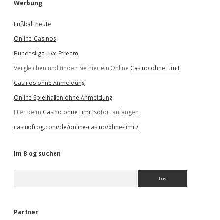
Werbung
Fußball heute
Online-Casinos
Bundesliga Live Stream
Vergleichen und finden Sie hier ein Online
Casino ohne Limit
Casinos ohne Anmeldung
Online Spielhallen ohne Anmeldung
Hier beim
Casino ohne Limit
sofort anfangen.
casinofrog.com/de/online-casino/ohne-limit/
Im Blog suchen
S
u
c
h
e
Partner
n