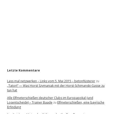
i
d
e
b
a
r
Letzte Kommentare
Lass mal netzwerken – Links vom 5. Mai 2015 – betonflüsterer
zu
„Tatort“ — Was Horst Szymaniak mit der Horst-Schimanski-Gasse zu
tun hat
Alle Elfmeterschießen deutscher Clubs im Europapokal (und
Losentscheide) – Trainer Baade
zu
Elfmeterschießen, eine bayrische
Erfindung