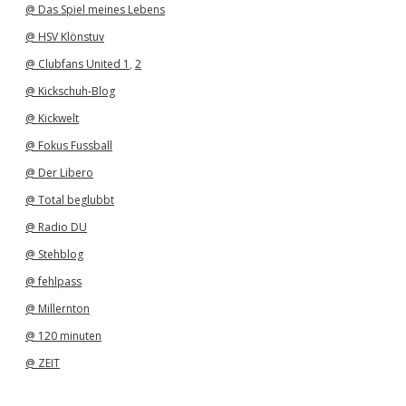
@ Das Spiel meines Lebens
@ HSV Klönstuv
@ Clubfans United 1
,
2
@ Kickschuh-Blog
@ Kickwelt
@ Fokus Fussball
@ Der Libero
@ Total beglubbt
@ Radio DU
@ Stehblog
@ fehlpass
@ Millernton
@ 120 minuten
@ ZEIT