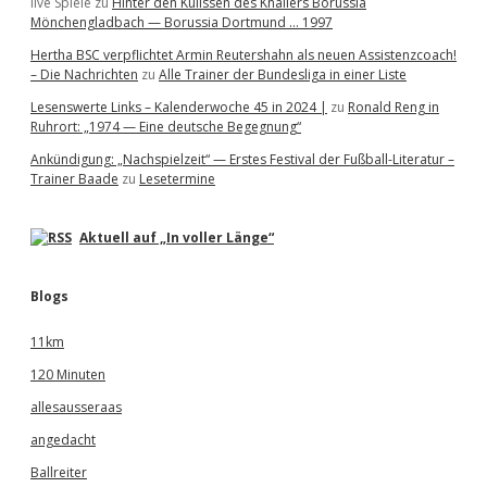
live Spiele
zu
Hinter den Kulissen des Knallers Borussia
Mönchengladbach — Borussia Dortmund … 1997
Hertha BSC verpflichtet Armin Reutershahn als neuen Assistenzcoach!
– Die Nachrichten
zu
Alle Trainer der Bundesliga in einer Liste
Lesenswerte Links – Kalenderwoche 45 in 2024 |
zu
Ronald Reng in
Ruhrort: „1974 — Eine deutsche Begegnung“
Ankündigung: „Nachspielzeit“ — Erstes Festival der Fußball-Literatur –
Trainer Baade
zu
Lesetermine
Aktuell auf „In voller Länge“
Blogs
11km
120 Minuten
allesausseraas
angedacht
Ballreiter