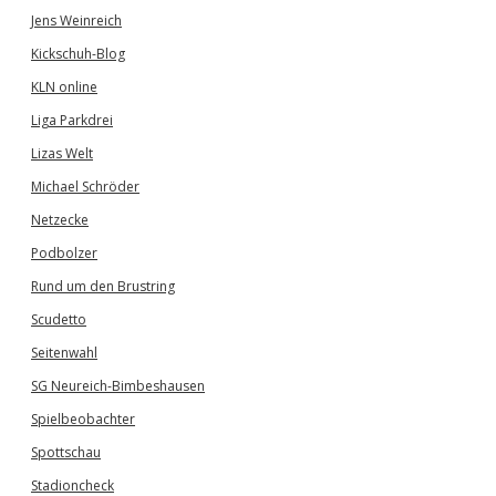
Jens Weinreich
Kickschuh-Blog
KLN online
Liga Parkdrei
Lizas Welt
Michael Schröder
Netzecke
Podbolzer
Rund um den Brustring
Scudetto
Seitenwahl
SG Neureich-Bimbeshausen
Spielbeobachter
Spottschau
Stadioncheck